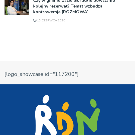
Czy w gminie Uście Gorlickie powstanie
kolejny rezerwat? Temat wzbudza
kontrowersje [ROZMOWA]
10 CZERWCA 2026
[logo_showcase id="117200"]