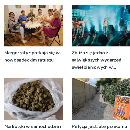
zakaz powrotu przez 7 lat
Jego muzyka znów
rozbrzmi w Krynicy-Zdroju
Małgorzaty spotkają się w
Zbliża się jedno z
nowosądeckim ratuszu
największych wydarzeń
uwielbieniowych w
regionie – Strefa Chwały w
Starym Sączu.
Narkotyki w samochodzie i
Petycja jest, ale przełomu