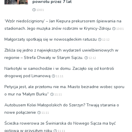
powrotu przez 7 lat
13:01
‘Wzór niedościgniony’ – Jan Kiepura prekursorem śpiewania na
stadionach. Jego muzyka znów rozbrzmi w Krynicy-Zdroju
13:01
Małgorzaty spotkają się w nowosądeckim ratuszu
12:12
Zbliża się jedno z największych wydarzeń uwielbieniowych w
regionie – Strefa Chwały w Starym Sączu.
12:12
Narkotyki w samochodzie i w domu. Zaczęło się od kontroli
drogowej pod Limanową
11:11
Petycja jest, ale przełomu nie ma. Miasto bezradne wobec sporu
o mur na 'Małym Burku”
11:11
Autobusem Kolei Małopolskich do Szerzyn? Trwają starania o
nowe połączenie
11:11
Ścieżka rowerowa ze Świniarska do Nowego Sącza ma być
gotowa w przyszłym roku
11:11