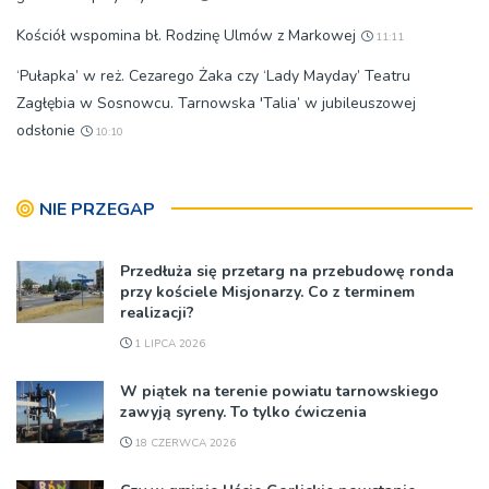
Kościół wspomina bł. Rodzinę Ulmów z Markowej
11:11
‘Pułapka’ w reż. Cezarego Żaka czy ‘Lady Mayday’ Teatru
Zagłębia w Sosnowcu. Tarnowska 'Talia’ w jubileuszowej
odsłonie
10:10
NIE PRZEGAP
Przedłuża się przetarg na przebudowę ronda
przy kościele Misjonarzy. Co z terminem
realizacji?
1 LIPCA 2026
W piątek na terenie powiatu tarnowskiego
zawyją syreny. To tylko ćwiczenia
18 CZERWCA 2026