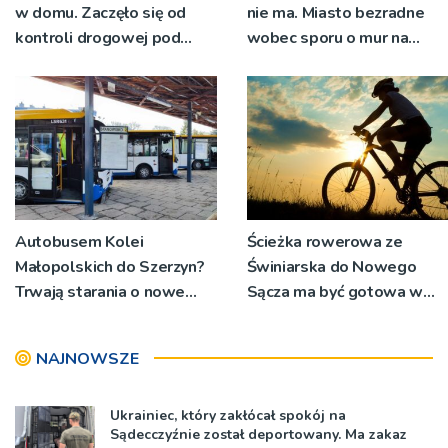
w domu. Zaczęło się od
nie ma. Miasto bezradne
kontroli drogowej pod
wobec sporu o mur na
Limanową
'Małym Burku”
Autobusem Kolei
Ścieżka rowerowa ze
Małopolskich do Szerzyn?
Świniarska do Nowego
Trwają starania o nowe
Sącza ma być gotowa w
połączenie
przyszłym roku
NAJNOWSZE
Ukrainiec, który zakłócał spokój na
Sądecczyźnie został deportowany. Ma zakaz