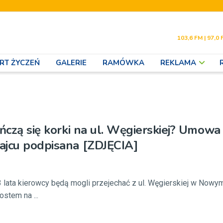
103,6 FM | 97,0 
RT ŻYCZEŃ
GALERIE
RAMÓWKA
REKLAMA
ończą się korki na ul. Węgierskiej? Umow
ajcu podpisana [ZDJĘCIA]
3 lata kierowcy będą mogli przejechać z ul. Węgierskiej w Now
stem na ...