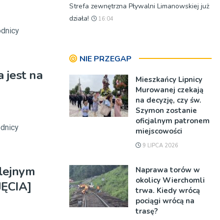
Strefa zewnętrzna Pływalni Limanowskiej już
działa!
16:04
odnicy
NIE PRZEGAP
 jest na
Mieszkańcy Lipnicy
Murowanej czekają
na decyzję, czy św.
Szymon zostanie
oficjalnym patronem
odnicy
miejscowości
9 LIPCA 2026
lejnym
Naprawa torów w
okolicy Wierchomli
JĘCIA]
trwa. Kiedy wrócą
pociągi wrócą na
trasę?