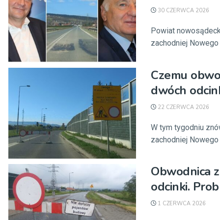
30 CZERWCA 2026
Powiat nowosądecki
zachodniej Nowego S
Czemu obwod
dwóch odcin
22 CZERWCA 2026
W tym tygodniu znó
zachodniej Nowego S
Obwodnica z
odcinki. Pro
1 CZERWCA 2026