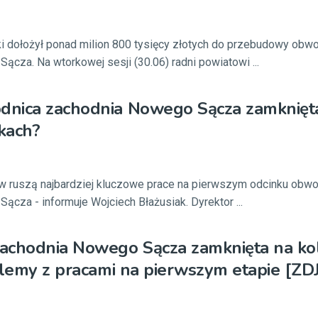
 dołożył ponad milion 800 tysięcy złotych do przebudowy obw
ącza. Na wtorkowej sesji (30.06) radni powiatowi ...
nica zachodnia Nowego Sącza zamknięta
kach?
w ruszą najbardziej kluczowe prace na pierwszym odcinku obw
ącza - informuje Wojciech Błażusiak. Dyrektor ...
achodnia Nowego Sącza zamknięta na ko
blemy z pracami na pierwszym etapie [ZD