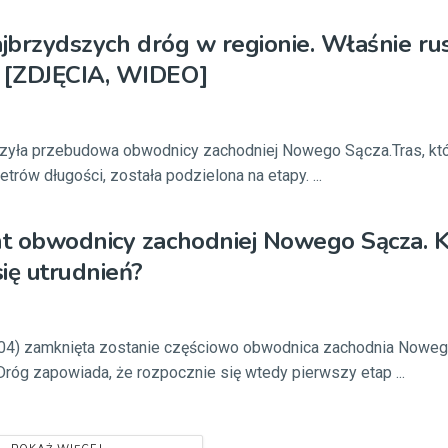
ajbrzydszych dróg w regionie. Właśnie rus
 [ZDJĘCIA, WIDEO]
szyła przebudowa obwodnicy zachodniej Nowego Sącza.Tras, któ
trów długości, została podzielona na etapy. ...
t obwodnicy zachodniej Nowego Sącza. K
ię utrudnień?
.04) zamknięta zostanie częściowo obwodnica zachodnia Noweg
óg zapowiada, że rozpocznie się wtedy pierwszy etap ...