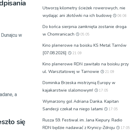
dpisania
Utworzą kilometry ścieżek rowerowych, nie
wydając ani złotówki na ich budowę
06:06
Do końca sierpnia zamknięta zostanie droga
w Chomranicach
 Dunajcu w
05:05
Kino plenerowe na boisku KS Metal Tarnów
[07.08.2026]
21:09
Kino plenerowe RDN zawitało na boisku przy
ul. Warsztatowej w Tarnowie
21:09
Dominika Brzeska mistrzynią Europy w
kajakarstwie slalomowym!
17:05
adane, a
Wymarzony gol Adriana Danka. Kapitan
Sandecji czekał na niego latami
17:05
szło się
Rusza 59. Festiwal im. Jana Kiepury. Radio
RDN będzie nadawać z Krynicy-Zdroju
17:05