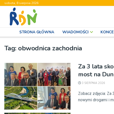
sobota, 8 sierpnia 2026
STRONA GŁÓWNA
WIADOMOŚCI
KONCE
Tag:
obwodnica zachodnia
Za 3 lata sk
most na Dun
3 SIERPNIA 2026
Zobacz zdjęcia: Za 
nowymi drogami i mo