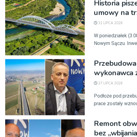
Historia pis
umowy na tr
31 LIPCA 2026
W poniedziałek (3.
Nowym Sączu. Inwest
Przebudowa 
wykonawca 
27 LIPCA 2026
Podłoże pod przeb
prace zostały wznowi
Remont obwod
bez „wbijania