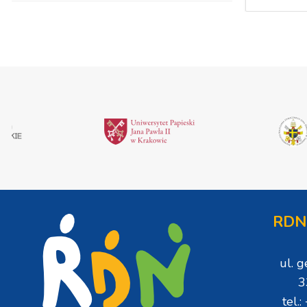
RDN
ul. 
3
tel.