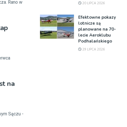
cza. Rano w
20 LIPCA 2026
Efektowne pokazy
lotnicze są
tap
planowane na 70-
lecie Aeroklubu
Podhalańskiego
29 LIPCA 2026
erwca
st na
owym Sączu -