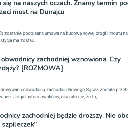
ze się na naszych oczach. Znamy termin po
zeci most na Dunajcu
08) zostanie podpisana umowa na budowę nowej drogi i mostu na
ycja ma zostać ...
obwodnicy zachodniej wznowiona. Czy
zdąży? [ROZMOWA]
udowywaną obwodnicą zachodnią Nowego Sącza zostało przeb
one. Jak już informowaliśmy, okazało się, że to, ...
nicy zachodniej będzie droższy. Nie obe
 szpileczek”