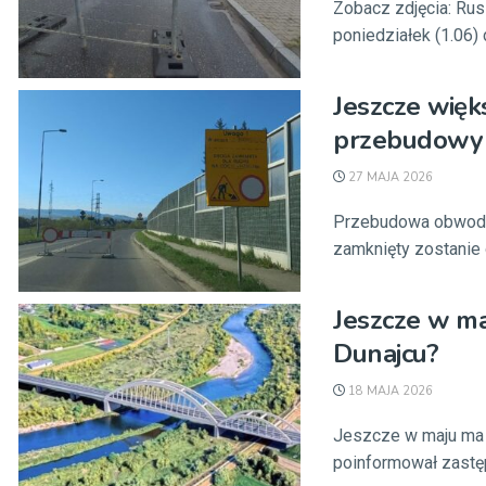
Zobacz zdjęcia: Ru
poniedziałek (1.06) 
Jeszcze więk
przebudowy 
27 MAJA 2026
Przebudowa obwodni
zamknięty zostanie 
Jeszcze w ma
Dunajcu?
18 MAJA 2026
Jeszcze w maju ma 
poinformował zastę