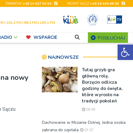
TARNÓW
+48 14 627 50 50
NOWY SĄCZ
+48 18 449 06 00
FM | 101,2 FM | 88,3 FM | 105,1 FM
RADIO
WSPARCIE
POSŁUCHAJ
Ot
NAJNOWSZE
Tutaj grzyb gra
a na nowy
główną rolę.
Borzęcin odlicza
godziny do święta,
które wyrosło na
tradycji pokoleń
ym Sączu
09:09
Dachowanie w Mszanie Dolnej. Jedna osoba
zabrana do szpitala
07:07