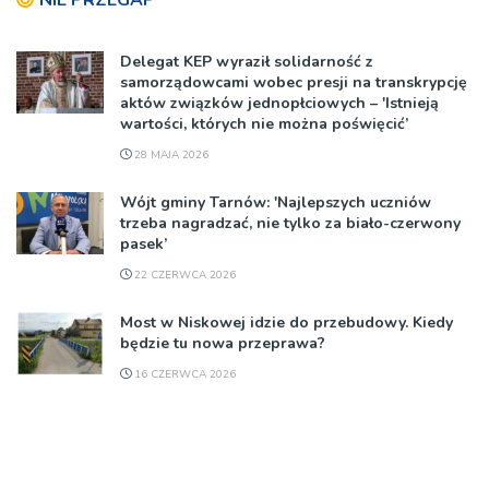
Delegat KEP wyraził solidarność z
samorządowcami wobec presji na transkrypcję
aktów związków jednopłciowych – 'Istnieją
wartości, których nie można poświęcić’
28 MAJA 2026
Wójt gminy Tarnów: 'Najlepszych uczniów
trzeba nagradzać, nie tylko za biało-czerwony
pasek’
22 CZERWCA 2026
Most w Niskowej idzie do przebudowy. Kiedy
będzie tu nowa przeprawa?
16 CZERWCA 2026