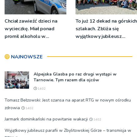
Chciał zawieźć dzieci na
To już 12 dekad na górskich
wycieczkę. Miał ponad
szlakach. Zbliża się
promil alkoholu w
wyjątkowy jubileusz
organizmie
oddziału PTTK Beskid w
Nowym Sącz
NAJNOWSZE
Alpejska Glasba po raz drugi wystąpi w
Tarnowie. Tym razem dla ojców
14:02
Tomasz Bełzowski: Jest szansa na aparat RTG w nowym ośrodku
zdrowia
14:02
Jarmark dominikański na powitanie wakacji
14:02
Wyjątkowy jubileusz parafii w Zbylitowskiej Górze – transmisja w