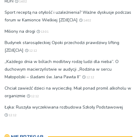
RDN
14:02
Sport receptą na otyłość i uzależnienia? Ważne dyskusje podczas
forum w Kamionce Wielkiej [ZDJĘCIA]
14:02
Miliony na drogi
13:01
Budynek starosądeckiej Opoki przechodzi prawdziwy lifting
[ZDJĘCIA]
12:12
„Każdego dnia w bólach modlitwy rodzę ludzi dla nieba”. O
duchowym macierzyństwie w audycji „Rodzina w sercu
Małopolski – śladami św. Jana Pawła II”
12:12
Chciał zawieźć dzieci na wycieczkę. Miał ponad promil alkoholu w
organizmie
12:12
Łęka: Ruszyła wyczekiwana rozbudowa Szkoły Podstawowej
12:12
NIE PRZEGAP