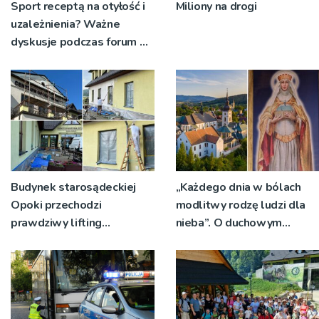
Sport receptą na otyłość i
Miliony na drogi
uzależnienia? Ważne
dyskusje podczas forum w
Kamionce Wielkiej
[ZDJĘCIA]
Budynek starosądeckiej
„Każdego dnia w bólach
Opoki przechodzi
modlitwy rodzę ludzi dla
prawdziwy lifting
nieba”. O duchowym
[ZDJĘCIA]
macierzyństwie w audycji
„Rodzina w sercu
Małopolski – śladami św.
Jana Pawła II”