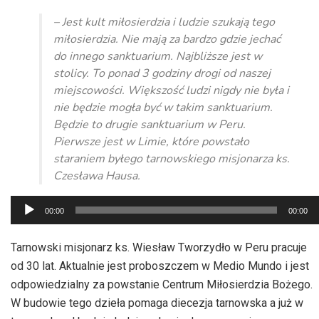
– Jest kult miłosierdzia i ludzie szukają tego
miłosierdzia. Nie mają za bardzo gdzie jechać
do innego sanktuarium. Najbliższe jest w
stolicy. To ponad 3 godziny drogi od naszej
miejscowości. Większość ludzi nigdy nie była i
nie będzie mogła być w takim sanktuarium.
Będzie to drugie sanktuarium w Peru.
Pierwsze jest w Limie, które powstało
staraniem byłego tarnowskiego misjonarza ks.
Czesława Hausa.
Odtwarzacz
00:00
00:00
plików
dźwiękowych
Tarnowski misjonarz ks. Wiesław Tworzydło w Peru pracuje
od 30 lat. Aktualnie jest proboszczem w Medio Mundo i jest
odpowiedzialny za powstanie Centrum Miłosierdzia Bożego.
W budowie tego dzieła pomaga diecezja tarnowska a już w