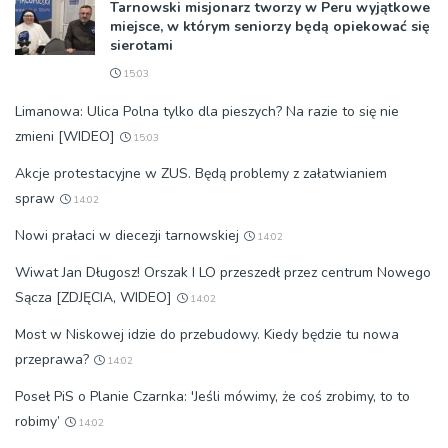
Tarnowski misjonarz tworzy w Peru wyjątkowe
miejsce, w którym seniorzy będą opiekować się
sierotami
15:03
Limanowa: Ulica Polna tylko dla pieszych? Na razie to się nie
zmieni [WIDEO]
15:03
Akcje protestacyjne w ZUS. Będą problemy z załatwianiem
spraw
14:02
Nowi prałaci w diecezji tarnowskiej
14:02
Wiwat Jan Długosz! Orszak I LO przeszedł przez centrum Nowego
Sącza [ZDJĘCIA, WIDEO]
14:02
Most w Niskowej idzie do przebudowy. Kiedy będzie tu nowa
przeprawa?
14:02
Poseł PiS o Planie Czarnka: 'Jeśli mówimy, że coś zrobimy, to to
robimy’
14:02