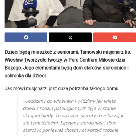
Dzieci będą mieszkać z seniorami. Tarnowski misjonarz ks.
Wiesław Tworzydło tworzy w Peru Centrum Miłosierdzia
Bożego. Jego elementami będą dom starców, sierociniec i
ochronka dla dzieci.
Jak mówi misjonarz, jest duża potrzeba takiego domu.
– Jeździmy po wioskach i widzimy jak wiele
dzieci z rodzin patologicznych żyje w stanie
skrajnej biedy. To są także sieroty. Trzeba zająć
się tymi dziećmi. Łączymy sierociniec i dom
starców, ponieważ chcemy stworzyć rodzinę.