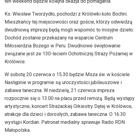
ten weekend będzie kolejna okazja do pomagania.
Ks. Wiesław Tworzydło, pochodzi z Królówki koło Bochni.
Mieszkańcy tej miejscowości oraz goście, którzy odwiedzą
dwudniową imprezę będą mogli wspomóc to misyjne dzieło.
Dochód zostanie przekazany na wsparcie Centrum
Miłosierdzia Bożego w Peru. Dwudniowe świętowanie
związane jest ze 130-leciem Ochotniczej Straży Pożarnej w
Królówce.
W sobotę 20 czerwca o 15.30 będzie Msza św. w kościele.
Następnie w programie są uroczystości jubileuszowe i
zabawa taneczna. W niedzielę, 21 czerwca impreza
rozpocznie się o 13.00 na placu przed remizą. Będą występy
artystyczne, koncert Strażackiej Orkiestry Dętej w Królówce,
atrakcje dla dzieci i dorosłych, zabawa taneczna. O 16.30
wystąpi Kordian. Patronat medialny sprawuje Radio RDN
Małopolska.