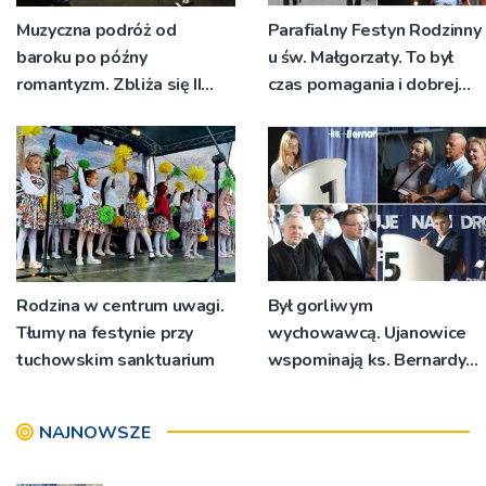
Muzyczna podróż od
Parafialny Festyn Rodzinny
baroku po późny
u św. Małgorzaty. To był
romantyzm. Zbliża się II
czas pomagania i dobrej
Międzynarodowy Festiwal
zabawy [ZDJĘCIA, WIDEO]
Muzyki Organowej w
Tarnowie
Rodzina w centrum uwagi.
Był gorliwym
Tłumy na festynie przy
wychowawcą. Ujanowice
tuchowskim sanktuarium
wspominają ks. Bernardyna
Dziedziaka [ZDJĘCIA]
NAJNOWSZE