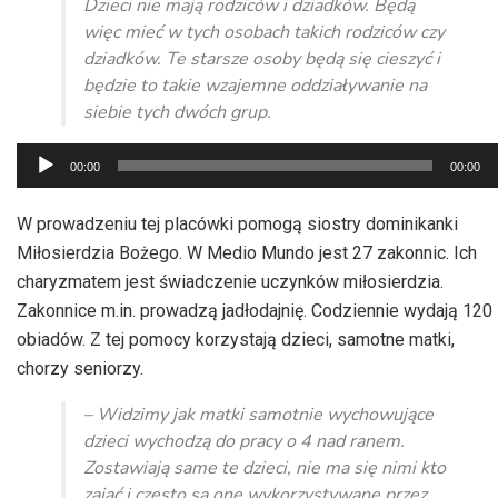
Dzieci nie mają rodziców i dziadków. Będą
więc mieć w tych osobach takich rodziców czy
dziadków. Te starsze osoby będą się cieszyć i
będzie to takie wzajemne oddziaływanie na
siebie tych dwóch grup.
Odtwarzacz
00:00
00:00
plików
dźwiękowych
W prowadzeniu tej placówki pomogą siostry dominikanki
Miłosierdzia Bożego. W Medio Mundo jest 27 zakonnic. Ich
charyzmatem jest świadczenie uczynków miłosierdzia.
Zakonnice m.in. prowadzą jadłodajnię. Codziennie wydają 120
obiadów. Z tej pomocy korzystają dzieci, samotne matki,
chorzy seniorzy.
– Widzimy jak matki samotnie wychowujące
dzieci wychodzą do pracy o 4 nad ranem.
Zostawiają same te dzieci, nie ma się nimi kto
zająć i często są one wykorzystywane przez