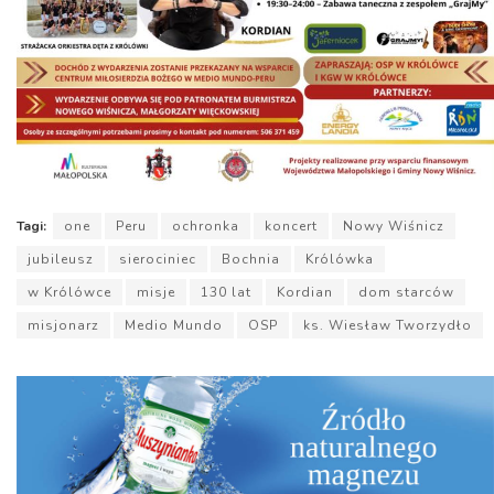
Tagi:
one
Peru
ochronka
koncert
Nowy Wiśnicz
jubileusz
sierociniec
Bochnia
Królówka
w Królówce
misje
130 lat
Kordian
dom starców
misjonarz
Medio Mundo
OSP
ks. Wiesław Tworzydło