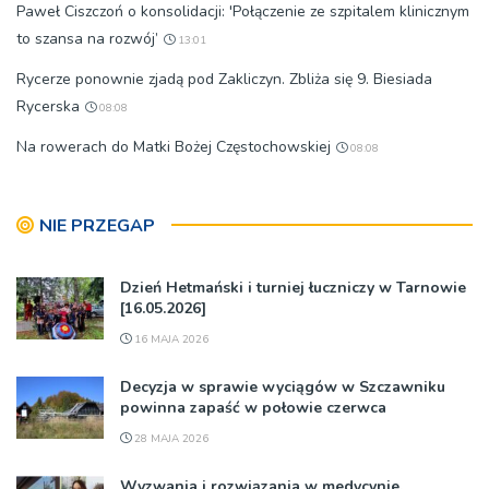
Paweł Ciszczoń o konsolidacji: 'Połączenie ze szpitalem klinicznym
to szansa na rozwój’
13:01
Rycerze ponownie zjadą pod Zakliczyn. Zbliża się 9. Biesiada
Rycerska
08:08
Na rowerach do Matki Bożej Częstochowskiej
08:08
NIE PRZEGAP
Dzień Hetmański i turniej łuczniczy w Tarnowie
[16.05.2026]
16 MAJA 2026
Decyzja w sprawie wyciągów w Szczawniku
powinna zapaść w połowie czerwca
28 MAJA 2026
Wyzwania i rozwiązania w medycynie.