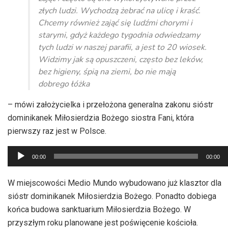
złych ludzi. Wychodzą żebrać na ulicę i kraść.
Chcemy również zająć się ludźmi chorymi i
starymi, gdyż każdego tygodnia odwiedzamy
tych ludzi w naszej parafii, a jest to 20 wiosek.
Widzimy jak są opuszczeni, często bez leków,
bez higieny, śpią na ziemi, bo nie mają
dobrego łóżka
– mówi założycielka i przełożona generalna zakonu sióstr
dominikanek Miłosierdzia Bożego siostra Fani, która
pierwszy raz jest w Polsce.
Odtwarzacz
00:00
00:00
plików
dźwiękowych
W miejscowości Medio Mundo wybudowano już klasztor dla
sióstr dominikanek Miłosierdzia Bożego. Ponadto dobiega
końca budowa sanktuarium Miłosierdzia Bożego. W
przyszłym roku planowane jest poświęcenie kościoła.