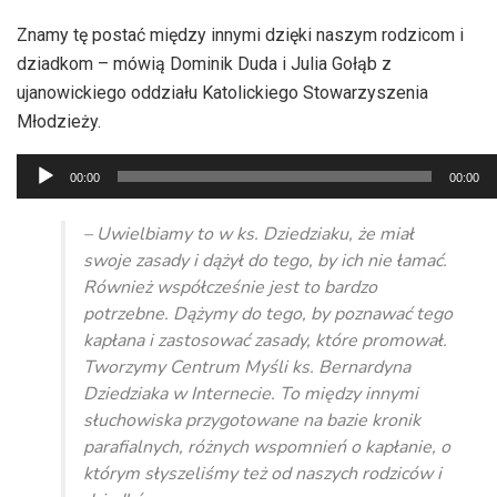
Znamy tę postać między innymi dzięki naszym rodzicom i
dziadkom – mówią Dominik Duda i Julia Gołąb z
ujanowickiego oddziału Katolickiego Stowarzyszenia
Młodzieży.
Odtwarzacz
00:00
00:00
plików
dźwiękowych
– Uwielbiamy to w ks. Dziedziaku, że miał
swoje zasady i dążył do tego, by ich nie łamać.
Również współcześnie jest to bardzo
potrzebne. Dążymy do tego, by poznawać tego
kapłana i zastosować zasady, które promował.
Tworzymy Centrum Myśli ks. Bernardyna
Dziedziaka w Internecie. To między innymi
słuchowiska przygotowane na bazie kronik
parafialnych, różnych wspomnień o kapłanie, o
którym słyszeliśmy też od naszych rodziców i