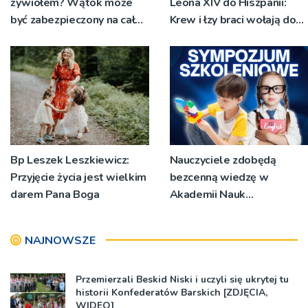
żywiołem? Wątok może
Leona XIV do Hiszpanii:
być zabezpieczony na całej
Krew i łzy braci wołają do
długości
Boga
Bp Leszek Leszkiewicz:
Nauczyciele zdobędą
Przyjęcie życia jest wielkim
bezcenną wiedzę w
darem Pana Boga
Akademii Nauk
Stosowanych
NAJNOWSZE
Przemierzali Beskid Niski i uczyli się ukrytej tu
historii Konfederatów Barskich [ZDJĘCIA,
WIDEO]