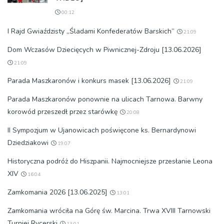
00:12
I Rajd Gwiaździsty „Śladami Konfederatów Barskich”
21:09
Dom Wczasów Dziecięcych w Piwnicznej-Zdroju [13.06.2026]
21:09
Parada Maszkaronów i konkurs masek [13.06.2026]
21:09
Parada Maszkaronów ponownie na ulicach Tarnowa. Barwny
korowód przeszedł przez starówkę
20:08
II Sympozjum w Ujanowicach poświęcone ks. Bernardynowi
Dziedziakowi
19:07
Historyczna podróż do Hiszpanii. Najmocniejsze przesłanie Leona
XIV
16:04
Zamkomania 2026 [13.06.2025]
13:01
Zamkomania wróciła na Górę św. Marcina. Trwa XVIII Tarnowski
Turniej Rycerski
13:01