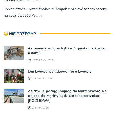
Koniec strachu przed żywiołem? Wątok może być zabezpieczony
na całej długości
09:09
NIE PRZEGAP
Akt wandalizmu w Rytrze. Ognisko na środku
asfaltu!
1 CZERWCA 2026
Dni Lwowa wyjątkowo nie o Lwowie
10 CZERWCA 2026
Za chwilę pociągi pojadą do Marcinkowic. Na
dojazd do Męciny będzie trzeba poczekać
[ROZMOWA]
19 MAJA 2026