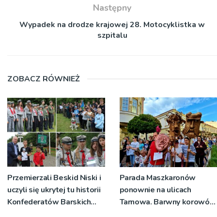
Następny
Wypadek na drodze krajowej 28. Motocyklistka w
szpitalu
ZOBACZ RÓWNIEŻ
Przemierzali Beskid Niski i
Parada Maszkaronów
uczyli się ukrytej tu historii
ponownie na ulicach
Konfederatów Barskich
Tarnowa. Barwny korowód
[ZDJĘCIA, WIDEO]
przeszedł przez starówkę