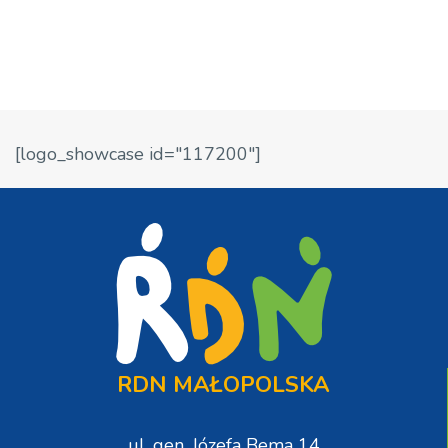
[logo_showcase id="117200"]
RDN MAŁOPOLSKA
ul. gen. Józefa Bema 14