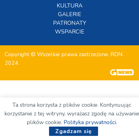
KULTURA
GALERIE
PATRONATY
WSPARCIE
Copyright © Wszelkie prawa zastrzeżone. RDN.
2024.
Ta strona korzysta z plików cookie. Kontynuując
korzystanie z tej witryny, wyrażasz zgodę na używani
plików cookie.
Polityka prywatności.
Zgadzam się