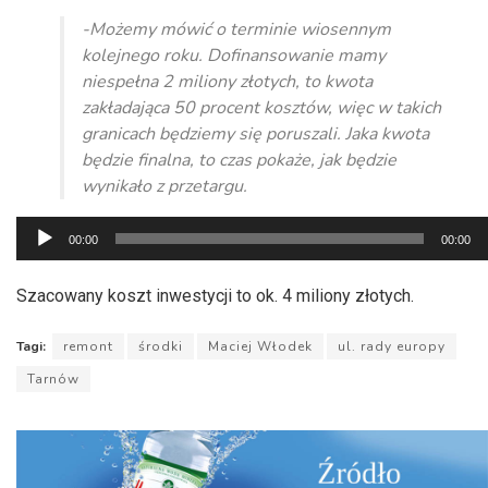
-Możemy mówić o terminie wiosennym
kolejnego roku. Dofinansowanie mamy
niespełna 2 miliony złotych, to kwota
zakładająca 50 procent kosztów, więc w takich
granicach będziemy się poruszali. Jaka kwota
będzie finalna, to czas pokaże, jak będzie
wynikało z przetargu.
Odtwarzacz
00:00
00:00
plików
dźwiękowych
Szacowany koszt inwestycji to ok. 4 miliony złotych.
Tagi:
remont
środki
Maciej Włodek
ul. rady europy
Tarnów