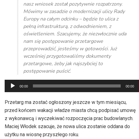
nasz wniosek został pozytywnie rozpatrzony.
Mówimy w zasadzie o modernizacji ulicy Rady
Europy na całym odcinku – będzie to ulica z
pełną infrastrukturą, z odwodnieniem, z
oświetleniem. Szacujemy, że niezwłocznie uda
nam się postępowanie przetargowe
przeprowadzić, jesteśmy w gotowości. Już
wcześniej przygotowaliśmy dokumenty
przetargowe, żeby jak najszybciej to
postępowanie puścić.
Odtwarzacz
00:00
00:00
plików
dźwiękowych
Przetarg ma zostać ogłoszony jeszcze w tym miesiącu,
przed końcem wakacji władze miasta chcą podpisać umowę
z wykonawcą i wyczekiwać rozpoczęcia prac budowlanych.
Maciej Włodek szacuje, że nowa ulica zostanie oddana do
użytku na wiosnę przyszłego roku.