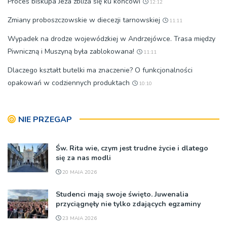
Proces biskupa Jeża zbliża się ku końcowi
12:12
Zmiany proboszczowskie w diecezji tarnowskiej
11:11
Wypadek na drodze wojewódzkiej w Andrzejówce. Trasa między
Piwniczną i Muszyną była zablokowana!
11:11
Dlaczego kształt butelki ma znaczenie? O funkcjonalności
opakowań w codziennych produktach
10:10
NIE PRZEGAP
Św. Rita wie, czym jest trudne życie i dlatego
się za nas modli
20 MAJA 2026
Studenci mają swoje święto. Juwenalia
przyciągnęły nie tylko zdających egzaminy
23 MAJA 2026