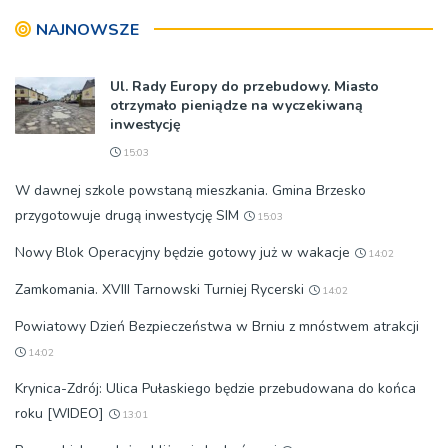
zablokowana!
NAJNOWSZE
Ul. Rady Europy do przebudowy. Miasto
otrzymało pieniądze na wyczekiwaną
inwestycję
15:03
W dawnej szkole powstaną mieszkania. Gmina Brzesko
przygotowuje drugą inwestycję SIM
15:03
Nowy Blok Operacyjny będzie gotowy już w wakacje
14:02
Zamkomania. XVIII Tarnowski Turniej Rycerski
14:02
Powiatowy Dzień Bezpieczeństwa w Brniu z mnóstwem atrakcji
14:02
Krynica-Zdrój: Ulica Pułaskiego będzie przebudowana do końca
roku [WIDEO]
13:01