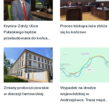
Krynica-Zdrój: Ulica
Proces biskupa Jeża zbliża
Pułaskiego będzie
się ku końcowi
przebudowana do końca
roku [WIDEO]
Zmiany proboszczowskie
Wypadek na drodze
w diecezji tarnowskiej
wojewódzkiej w
Andrzejówce. Trasa między
Piwniczną i Muszyną była