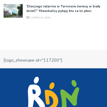
’Dlaczego latarnie w Tarnowie świecą w biały
dzień?” Mieszkańcy pytają kto za to płaci
8 CZERWCA 2026
[logo_showcase id="117200"]