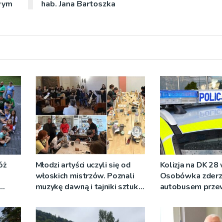
wym
hab. Jana Bartoszka
óż
Młodzi artyści uczyli się od
Kolizja na DK 28
włoskich mistrzów. Poznali
Osobówka zderzy
muzykę dawną i tajniki sztuki
autobusem prz
ceramicznej
młodzież szkoln