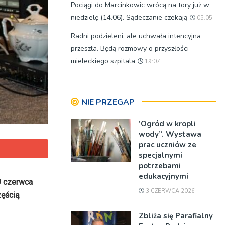
Pociągi do Marcinkowic wrócą na tory już w
niedzielę (14.06). Sądeczanie czekają
05:05
Radni podzieleni, ale uchwała intencyjna
przeszła. Będą rozmowy o przyszłości
mieleckiego szpitala
19:07
NIE PRZEGAP
’Ogród w kropli
wody”. Wystawa
prac uczniów ze
specjalnymi
potrzebami
edukacyjnymi
9 czerwca
3 CZERWCA 2026
zęścią
Zbliża się Parafialny