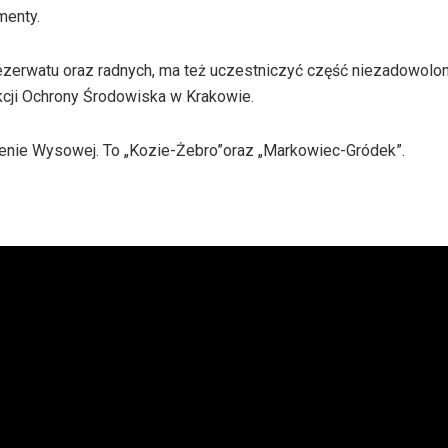
menty.
erwatu oraz radnych, ma też uczestniczyć część niezadowolon
cji Ochrony Środowiska w Krakowie.
erenie Wysowej. To „Kozie-Żebro”oraz „Markowiec-Gródek”.