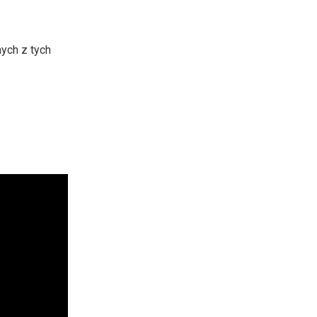
lub
zmniejszyć
ych z tych
głośność.