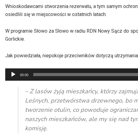
Wnioskodawcami stworzenia rezerwatu, a tym samym ochrony
osiedlili się w miejscowości w ostatnich latach.
W programie Słowo za Słowo w radiu RDN Nowy Sącz do spor
Gorlickie.
Jak powiedziała, niepokoje przeciwników dotyczą utrzymania
Odtwarzacz
00:00
plików
dźwiękowych
– Z lasów żyją mieszkańcy, którzy zajm
Leśnych, przetwórstwa drzewnego, bo m
tworzenie otulin, co powoduje ogranicza
naszych mieszkańców, ale my się nad ty
komisję.