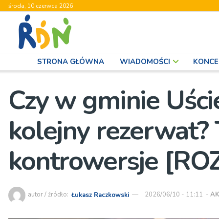
środa, 10 czerwca 2026
STRONA GŁÓWNA
WIADOMOŚCI
KONCE
Czy w gminie Uści
kolejny rezerwat
kontrowersje [
autor / źródło:
Łukasz Raczkowski
2026/06/10 - 11:11
-
AK