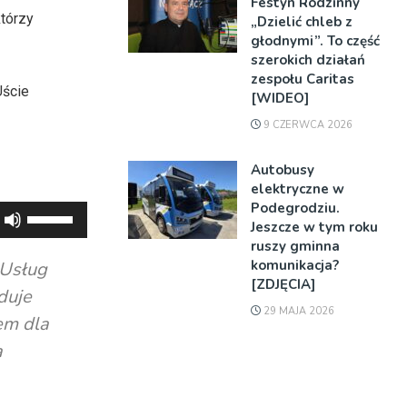
Festyn Rodzinny
tórzy
„Dzielić chleb z
głodnymi”. To część
szerokich działań
zespołu Caritas
Uście
[WIDEO]
9 CZERWCA 2026
Autobusy
elektryczne w
Podegrodziu.
Używaj
Jeszcze w tym roku
strzałek
ruszy gminna
do
komunikacja?
 Usług
[ZDJĘCIA]
góry
duje
oraz
29 MAJA 2026
em dla
do
a
dołu
aby
zwiększyć