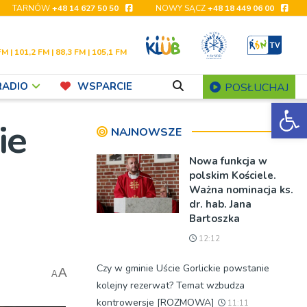
TARNÓW
+48 14 627 50 50
NOWY SĄCZ
+48 18 449 06 00
FM | 101,2 FM | 88,3 FM | 105,1 FM
RADIO
WSPARCIE
POSŁUCHAJ
Ot
ie
NAJNOWSZE
Nowa funkcja w
polskim Kościele.
Ważna nominacja ks.
dr. hab. Jana
Bartoszka
12:12
Czy w gminie Uście Gorlickie powstanie
A
A
kolejny rezerwat? Temat wzbudza
kontrowersje [ROZMOWA]
11:11