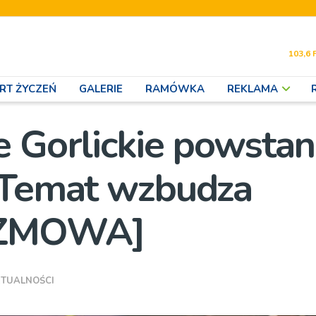
103,6 
RT ŻYCZEŃ
GALERIE
RAMÓWKA
REKLAMA
e Gorlickie powstan
? Temat wzbudza
ROZMOWA]
TUALNOŚCI