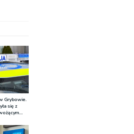
 w Grybowie.
ła się z
ewożącym
ą