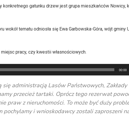
 konkretnego gatunku drzew jest grupa mieszkańców Nowicy, k
u wokół tematu odniosła się Ewa Garbowska-Góra, wójt gminy 
 miejsc pracy, czy kwestii własnościowych.
00:00
ują się administracją Lasów Państwowych, Zakłady
amy przecież tartaki. Oprócz tego rezerwat powo
nie praw z nieruchomości. To może być duży probl
m pochylamy i wnioskodawcy zostali zaproszeni n