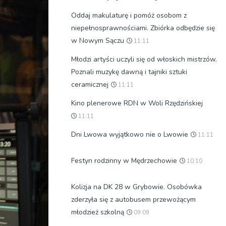
Oddaj makulaturę i pomóż osobom z
niepełnosprawnościami. Zbiórka odbędzie się
w Nowym Sączu
11:11
Młodzi artyści uczyli się od włoskich mistrzów.
Poznali muzykę dawną i tajniki sztuki
ceramicznej
11:11
Kino plenerowe RDN w Woli Rzędzińskiej
11:11
Dni Lwowa wyjątkowo nie o Lwowie
11:11
Festyn rodzinny w Mędrzechowie
10:10
Kolizja na DK 28 w Grybowie. Osobówka
zderzyła się z autobusem przewożącym
młodzież szkolną
09:09