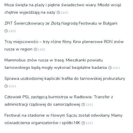
Msza święta na plaży i piękne świadectwo wiary. Młodzi wciąż
chętnie wyjeżdżają na oazy
14:02
ZPiT Świerczkowiacy ze Złotą Nagrodą Festiwalu w Bułgarii
14:02
Trzy miejscowości – trzy różne filmy. Kino plenerowe RDN znów
rusza w region
14:02
Mammobus znów rusza w trasę. Mieszkanki powiatu
tarnowskiego będą mogły wykonać bezpłatne badania
13:01
Sprawa uszkodzonej kapliczki trafiła do tarnowskiej prokuratury
13:01
Człowiek PSL zastępcą burmistrza w Radłowie. Transfer z
administracji rządowej do samorządowej
13:01
Festiwal na stadionie w Nowym Sączu został odwołany. Mamy
oświadczenia organizatorów i spółki NIK
13:01