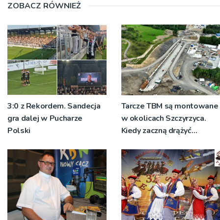
ZOBACZ RÓWNIEŻ
3:0 z Rekordem. Sandecja
Tarcze TBM są montowane
gra dalej w Pucharze
w okolicach Szczyrzyca.
Polski
Kiedy zaczną drążyć
tunele?