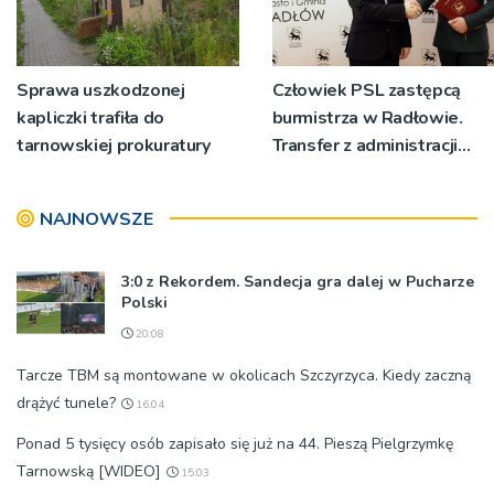
Sprawa uszkodzonej
Człowiek PSL zastępcą
kapliczki trafiła do
burmistrza w Radłowie.
tarnowskiej prokuratury
Transfer z administracji
rządowej do
samorządowej
NAJNOWSZE
3:0 z Rekordem. Sandecja gra dalej w Pucharze
Polski
20:08
Tarcze TBM są montowane w okolicach Szczyrzyca. Kiedy zaczną
drążyć tunele?
16:04
Ponad 5 tysięcy osób zapisało się już na 44. Pieszą Pielgrzymkę
Tarnowską [WIDEO]
15:03