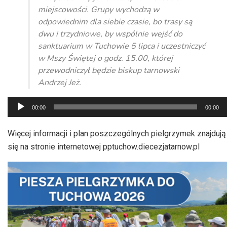
miejscowości. Grupy wychodzą w
odpowiednim dla siebie czasie, bo trasy są
dwu i trzydniowe, by wspólnie wejść do
sanktuarium w Tuchowie 5 lipca i uczestniczyć
w Mszy Świętej o godz. 15.00, której
przewodniczył będzie biskup tarnowski
Andrzej Jeż.
Odtwarzacz
00:00
00:00
plików
dźwiękowych
Więcej informacji i plan poszczególnych pielgrzymek znajdują
się na stronie internetowej pptuchow.diecezjatarnow.pl