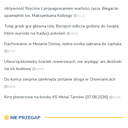
Aktywność fizyczna z propagowaniem wartości życia. Biegacze
upamiętnili św. Maksymiliana Kolbego
11:11
Tutaj grzyb gra główną rolę. Borzęcin odlicza godziny do święta,
które wyrosło na tradycji pokoleń
09:09
Dachowanie w Mszanie Dolnej. Jedna osoba zabrana do szpitala
07:07
Utworzą kilometry ścieżek rowerowych, nie wydając ani złotówki
na ich budowę
06:06
Do końca sierpnia zamknięta zostanie droga w Chomranicach
05:05
Kino plenerowe na boisku KS Metal Tarnów [07.08.2026]
21:09
NIE PRZEGAP