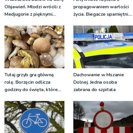
Objawień. Młodzi wrócili z
propagowaniem wartości
Medjugorie z pięknymi
życia. Biegacze upamiętnili
przeżyciami
św. Maksymiliana Kolbego
Tutaj grzyb gra główną
Dachowanie w Mszanie
rolę. Borzęcin odlicza
Dolnej. Jedna osoba
godziny do święta, które
zabrana do szpitala
wyrosło na tradycji
pokoleń