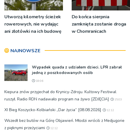
Utworzą kilometry ścieżek
Do końca sierpnia
rowerowych, nie wydając
zamknięta zostanie droga
ani złotówki na ich budowę
w Chomranicach
NAJNOWSZE
Wypadek quada z udziałem dzieci. LPR zabrał
jedną z poszkodowanych osób
18:06
Kiepura znów przyjechał do Krynicy-Zdroju. Kultowy Festiwal
ruszył. Radio RDN nadawało program na żywo [ZDJĘCIA]
15:03
XI Bieg Koszycko-Kolbiański „Dar życia” [08.08.2026]
12:12
Wszedł bez butów na Górę Objawień. Młodzi wrócili z Medjugorie
z pięknymi przeżyciami
12:12