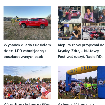
Wypadek quada z udziałem
Kiepura znów przyjechał do
dzieci. LPR zabrał jedną z
Krynicy-Zdroju. Kultowy
poszkodowanych osób
Festiwal ruszył. Radio RDN
nadawało program na
żywo [ZDJĘCIA]
Wszedł bez butów na Górę
Aktywność fizyczna z