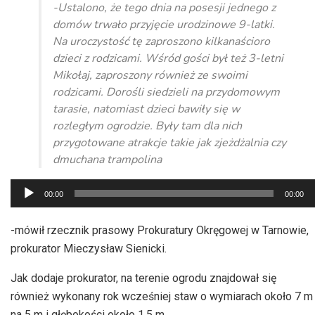
-Ustalono, że tego dnia na posesji jednego z
domów trwało przyjęcie urodzinowe 9-latki.
Na uroczystość tę zaproszono kilkanaścioro
dzieci z rodzicami. Wśród gości był też 3-letni
Mikołaj, zaproszony również ze swoimi
rodzicami. Dorośli siedzieli na przydomowym
tarasie, natomiast dzieci bawiły się w
rozległym ogrodzie. Były tam dla nich
przygotowane atrakcje takie jak zjeżdżalnia czy
dmuchana trampolina
Odtwarzacz
00:00
00:00
plików
dźwiękowych
-mówił rzecznik prasowy Prokuratury Okręgowej w Tarnowie,
prokurator Mieczysław Sienicki.
Jak dodaje prokurator, na terenie ogrodu znajdował się
również wykonany rok wcześniej staw o wymiarach około 7 m
na 5 m i głębokości około 1,5 m.