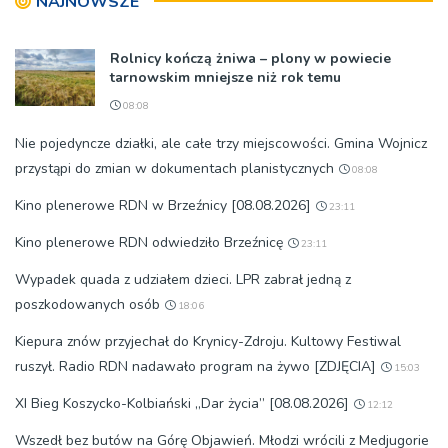
NAJNOWSZE
Rolnicy kończą żniwa – plony w powiecie
tarnowskim mniejsze niż rok temu
08:08
Nie pojedyncze działki, ale całe trzy miejscowości. Gmina Wojnicz
przystąpi do zmian w dokumentach planistycznych
08:08
Kino plenerowe RDN w Brzeźnicy [08.08.2026]
23:11
Kino plenerowe RDN odwiedziło Brzeźnicę
23:11
Wypadek quada z udziałem dzieci. LPR zabrał jedną z
poszkodowanych osób
18:06
Kiepura znów przyjechał do Krynicy-Zdroju. Kultowy Festiwal
ruszył. Radio RDN nadawało program na żywo [ZDJĘCIA]
15:03
XI Bieg Koszycko-Kolbiański „Dar życia” [08.08.2026]
12:12
Wszedł bez butów na Górę Objawień. Młodzi wrócili z Medjugorie