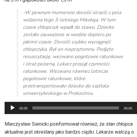
-W pewnym momencie dorośli stracili z pola
widzenia tego 3-letniego Mikołaja. W tym
czasie chłopczyk wpadł do stawu. Dziecko
zostało zauważone w wodzie dopiero po
jakimś czasie. Dorośli szybko wyciągnęli
chłopczyka. Był on nieprzytomny. Podjęto
resuscytację, wezwano pogotowie ratunkowe
i straż pożarną. Lekarz przejął czynności
ratunkowe. Wezwano również lotnicze
pogotowie ratunkowe, które
przetransportowało dziecko do szpitala
uniwersyteckiego w Prokocimiu.
Odtwarzacz
00:00
00:00
plików
dźwiękowych
Mieczysław Sienicki poinformował również, że stan chłopca
aktualnie jest określany jako bardzo ciężki. Lekarze walczą o