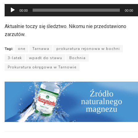
Odtwarzacz
00:00
00:00
plików
dźwiękowych
Aktualnie toczy się śledztwo. Nikomu nie przedstawiono
zarzutów.
Tagi:
one
Tarnawa
prokuratura rejonowa w bochni
3-latek
wpadł do stawu
Bochnia
Prokuratura okręgowa w Tarnowie