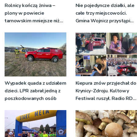
Rolnicy kończą żniwa –
Nie pojedyncze działki, ale
plony w powiecie
całe trzy miejscowości.
tarnowskim mniejsze niż
Gmina Wojnicz przystąpi
rok temu
do zmian w dokumentach
planistycznych
Wypadek quada z udziałem
Kiepura znów przyjechał do
dzieci. LPR zabrał jedną z
Krynicy-Zdroju. Kultowy
poszkodowanych osób
Festiwal ruszył. Radio RDN
nadawało program na
żywo [ZDJĘCIA]