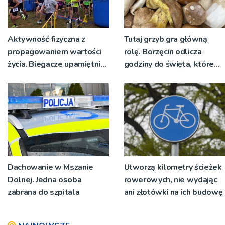
Aktywność fizyczna z
Tutaj grzyb gra główną
propagowaniem wartości
rolę. Borzęcin odlicza
życia. Biegacze upamiętnili
godziny do święta, które
św. Maksymiliana Kolbego
wyrosło na tradycji
pokoleń
Dachowanie w Mszanie
Utworzą kilometry ścieżek
Dolnej. Jedna osoba
rowerowych, nie wydając
zabrana do szpitala
ani złotówki na ich budowę