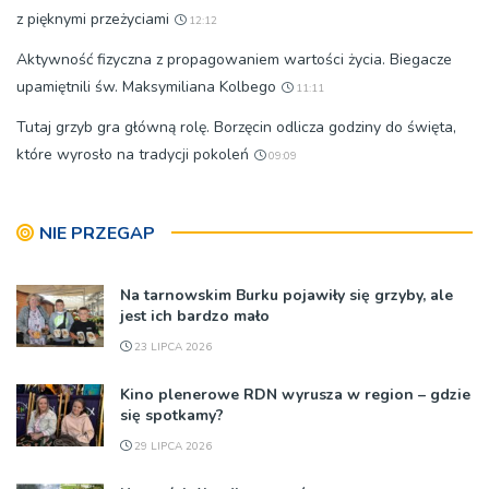
z pięknymi przeżyciami
12:12
Aktywność fizyczna z propagowaniem wartości życia. Biegacze
upamiętnili św. Maksymiliana Kolbego
11:11
Tutaj grzyb gra główną rolę. Borzęcin odlicza godziny do święta,
które wyrosło na tradycji pokoleń
09:09
NIE PRZEGAP
Na tarnowskim Burku pojawiły się grzyby, ale
jest ich bardzo mało
23 LIPCA 2026
Kino plenerowe RDN wyrusza w region – gdzie
się spotkamy?
29 LIPCA 2026