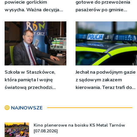
powiecie gorlickim
gotowe do przewożenia
wysycha. Ważna decyzja
pasażerów po gminie
RZGW [ZDJĘCIA]
Podegrodzie
Szkoła w Staszkówce,
Jechał na podwójnym gazie
która pamięta I wojnę
z sądowym zakazem
światową przechodzi
kierowania. Teraz trafi do
przebudowę [WIDEO]
więzienia
NAJNOWSZE
Kino plenerowe na boisku KS Metal Tarnów
[07.08.2026]