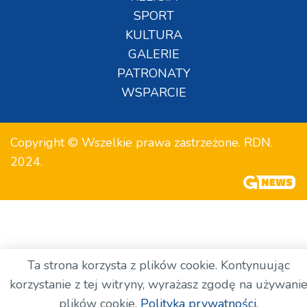
SPORT
KULTURA
GALERIE
PATRONATY
WSPARCIE
Copyright © Wszelkie prawa zastrzeżone. RDN.
2024.
Ta strona korzysta z plików cookie. Kontynuując
korzystanie z tej witryny, wyrażasz zgodę na używani
plików cookie.
Polityka prywatności.