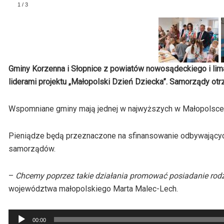
Gminy Korzenna i Słopnice z powiatów nowosądeckiego i li
liderami projektu „Małopolski Dzień Dziecka”. Samorządy otrz
Wspomniane gminy mają jednej w najwyższych w Małopolsce
Pieniądze będą przeznaczone na sfinansowanie odbywający
samorządów.
–
Chcemy poprzez takie działania promować posiadanie rodziny
województwa małopolskiego Marta Malec-Lech.
Odtwarzacz
00:00