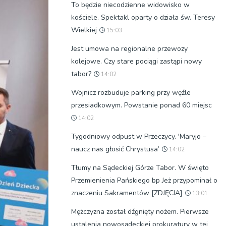
To będzie niecodzienne widowisko w
kościele. Spektakl oparty o działa św. Teresy
Wielkiej
15:03
Jest umowa na regionalne przewozy
kolejowe. Czy stare pociągi zastąpi nowy
tabor?
14:02
Wojnicz rozbuduje parking przy węźle
przesiadkowym. Powstanie ponad 60 miejsc
14:02
Tygodniowy odpust w Przeczycy. 'Maryjo –
naucz nas głosić Chrystusa’
14:02
Tłumy na Sądeckiej Górze Tabor. W święto
Przemienienia Pańskiego bp Jeż przypominał o
znaczeniu Sakramentów [ZDJĘCIA]
13:01
Mężczyzna został dźgnięty nożem. Pierwsze
ustalenia nowosądeckiej prokuratury w tej