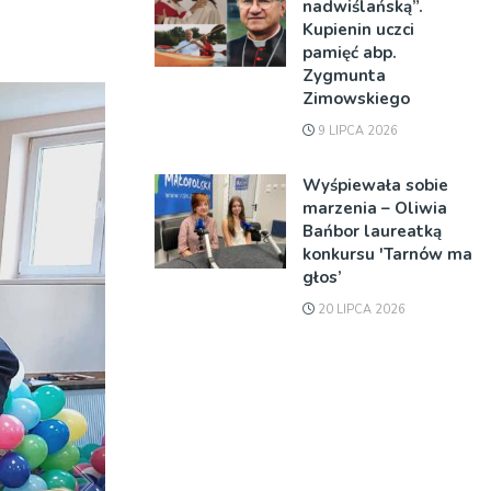
nadwiślańską”.
Kupienin uczci
pamięć abp.
Zygmunta
Zimowskiego
9 LIPCA 2026
Wyśpiewała sobie
marzenia – Oliwia
Bańbor laureatką
konkursu 'Tarnów ma
głos’
20 LIPCA 2026