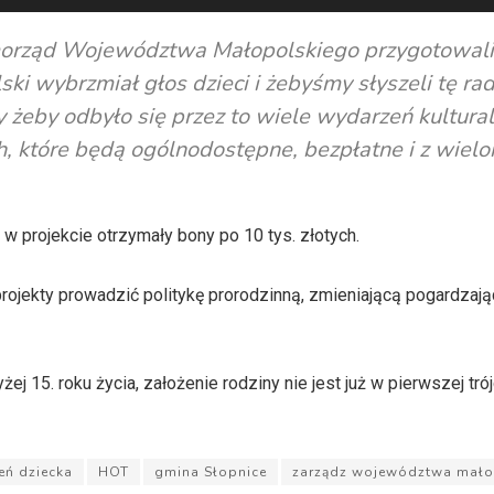
 samorząd Województwa Małopolskiego przygotowal
ki wybrzmiał głos dzieci i żebyśmy słyszeli tę rad
żeby odbyło się przez to wiele wydarzeń kultural
ch, które będą ogólnodostępne, bezpłatne i z wiel
w projekcie otrzymały bony po 10 tys. złotych.
jekty prowadzić politykę prorodzinną, zmieniającą pogardzając
15. roku życia, założenie rodziny nie jest już w pierwszej tró
eń dziecka
HOT
gmina Słopnice
zarządz województwa mało