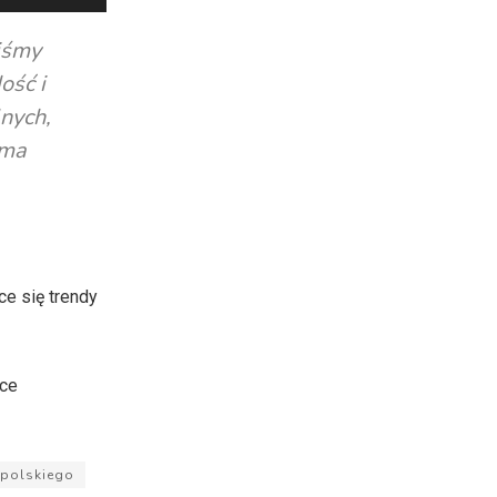
strzałek
do
iśmy
góry
ość i
oraz
nych,
do
oma
dołu
aby
zwiększyć
lub
zmniejszyć
e się trendy
głośność.
jce
polskiego