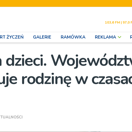
103,6 FM | 97,0 
RT ŻYCZEŃ
GALERIE
RAMÓWKA
REKLAMA
la dzieci. Wojewódz
je rodzinę w czasa
TUALNOŚCI