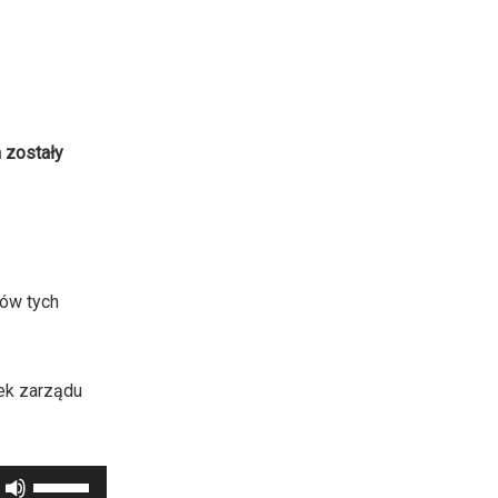
 zostały
ów tych
ek zarządu
Używaj