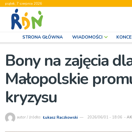
piątek, 7 sierpnia 2026
STRONA GŁÓWNA
WIADOMOŚCI
KONCE
Bony na zajęcia d
Małopolskie promu
kryzysu
autor / źródło:
Łukasz Raczkowski
2026/06/01 - 18:06
-
AK