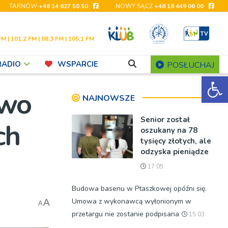
TARNÓW
+48 14 627 50 50
NOWY SĄCZ
+48 18 449 06 00
FM | 101,2 FM | 88,3 FM | 105,1 FM
RADIO
WSPARCIE
POSŁUCHAJ
Ot
two
NAJNOWSZE
Senior został
ch
oszukany na 78
tysięcy złotych, ale
odzyska pieniądze
17:05
Budowa basenu w Ptaszkowej opóźni się.
Umowa z wykonawcą wyłonionym w
A
A
przetargu nie zostanie podpisana
15:03