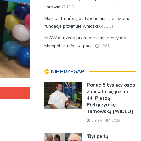
sprawie
13:01
Można starać się o stypendium. Diecezjalna
fundacja przyjmuje wnioski
13:01
IMGW ostrzega przed burzami. Alerty dla
Małopolski i Podkarpacia
13:01
NIE PRZEGAP
Ponad 5 tysięcy osób
zapisało się już na
44. Pieszą
Pielgrzymkę
Tarnowską [WIDEO]
5 SIERPNIA 2026
’Był perłą