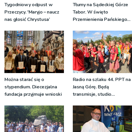
Tygodniowy odpust w
Tłumy na Sądeckiej Górze
Przeczycy. 'Maryjo – naucz
Tabor. W święto
nas głosić Chrystusa’
Przemienienia Pańskiego
bp Jeż przypominał o
znaczeniu Sakramentów
[ZDJĘCIA]
Można starać się o
Radio na szlaku 44. PPT na
stypendium. Diecezjalna
Jasną Górę. Będą
fundacja przyjmuje wnioski
transmisje, studio
pielgrzymkowe,
pozdrowienia