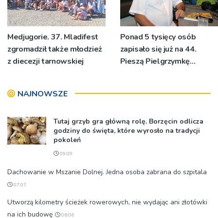
Medjugorie. 37. Mladifest
Ponad 5 tysięcy osób
zgromadził także młodzież
zapisało się już na 44.
z diecezji tarnowskiej
Pieszą Pielgrzymkę
Tarnowską [WIDEO]
NAJNOWSZE
Tutaj grzyb gra główną rolę. Borzęcin odlicza
godziny do święta, które wyrosło na tradycji
pokoleń
09:09
Dachowanie w Mszanie Dolnej. Jedna osoba zabrana do szpitala
07:07
Utworzą kilometry ścieżek rowerowych, nie wydając ani złotówki
na ich budowę
06:06