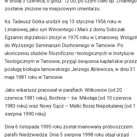
w środę 3 czerwca, o godz. 12.00, po czym ciało śp. Zmarłego
zostanie złożone na miejscowym cmentarzu.
Ks. Tadeusz Górka urodził się 13 stycznia 1956 roku w
Limanowej, jako syn Wincentego i Marii z domu Sobczak.
Egzamin dojrzałości złożył w 1975 roku w Limanowej. Wstąpił
do Wyższego Seminarium Duchownego w Tarnowie. Po
ukończeniu studiów filozoficzno–teologicznych w Instytucie
Teologicznym w Tarnowie, przyjął święcenia kapłańskie przez
posługę biskupa tarnowskiego Jerzego Ablewicza, w dniu 31
maja 1981 roku w Tarnowie.
Jako wikariusz pracował w parafiach: Witkowice (od 20
czerwca 1981 roku), Bochnia – św. Mikołaja (od 10 czerwca
1983 roku) oraz Nowy Sącz – Matki Bożej Niepokalanej (od 1
sierpnia 1990 roku).
Dnia 6 listopada 1995 roku został mianowany proboszczem
parafii Niedźwiedza. Dnia 5 sierpnia 1998 roku objął urząd