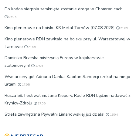
Do końca sierpnia zamknięta zostanie droga w Chomranicach
05:05
Kino plenerowe na boisku KS Metal Tarnów [07.08.2026]
21:09
Kino plenerowe RDN zawitało na boisku przy ul. Warsztatowej w
Tarnowie
21:09
Dominika Brzeska mistrzynią Europy w kajakarstwie
slalomowym!
17:05
Wymarzony gol Adriana Danka. Kapitan Sandecji czekał na niego
latami
17:05
Rusza 59. Festiwal im. Jana Kiepury. Radio RDN będzie nadawać z
Krynicy-Zdroju
17:05
Strefa zewnętrzna Pływalni Limanowskiej już działa!
16:04