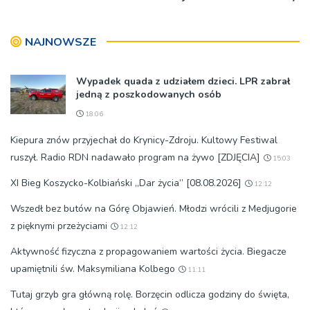
NAJNOWSZE
Wypadek quada z udziałem dzieci. LPR zabrał
jedną z poszkodowanych osób
18:06
Kiepura znów przyjechał do Krynicy-Zdroju. Kultowy Festiwal
ruszył. Radio RDN nadawało program na żywo [ZDJĘCIA]
15:03
XI Bieg Koszycko-Kolbiański „Dar życia” [08.08.2026]
12:12
Wszedł bez butów na Górę Objawień. Młodzi wrócili z Medjugorie
z pięknymi przeżyciami
12:12
Aktywność fizyczna z propagowaniem wartości życia. Biegacze
upamiętnili św. Maksymiliana Kolbego
11:11
Tutaj grzyb gra główną rolę. Borzęcin odlicza godziny do święta,