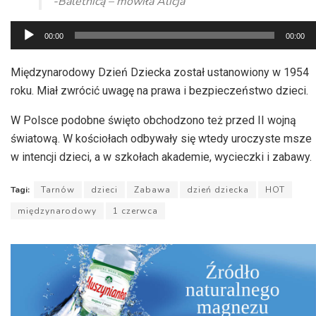
-Baletnicą – mówiła Alicja
Odtwarzacz
00:00
00:00
plików
dźwiękowych
Międzynarodowy Dzień Dziecka został ustanowiony w 1954
roku. Miał zwrócić uwagę na prawa i bezpieczeństwo dzieci.
W Polsce podobne święto obchodzono też przed II wojną
światową. W kościołach odbywały się wtedy uroczyste msze
w intencji dzieci, a w szkołach akademie, wycieczki i zabawy.
Tagi:
Tarnów
dzieci
Zabawa
dzień dziecka
HOT
międzynarodowy
1 czerwca