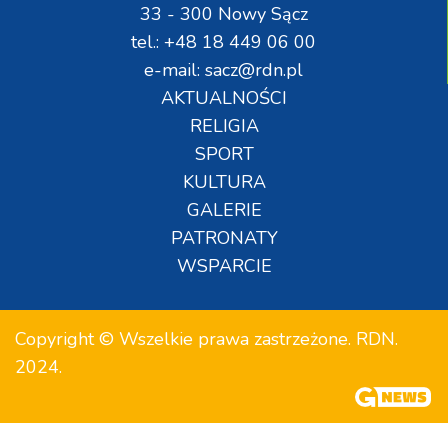
33 - 300 Nowy Sącz
tel.: +48 18 449 06 00
e-mail: sacz@rdn.pl
AKTUALNOŚCI
RELIGIA
SPORT
KULTURA
GALERIE
PATRONATY
WSPARCIE
Copyright © Wszelkie prawa zastrzeżone. RDN.
2024.