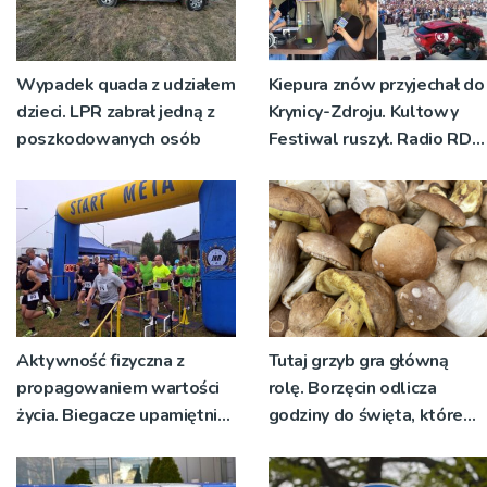
Wypadek quada z udziałem
Kiepura znów przyjechał do
dzieci. LPR zabrał jedną z
Krynicy-Zdroju. Kultowy
poszkodowanych osób
Festiwal ruszył. Radio RDN
nadawało program na
żywo [ZDJĘCIA]
Aktywność fizyczna z
Tutaj grzyb gra główną
propagowaniem wartości
rolę. Borzęcin odlicza
życia. Biegacze upamiętnili
godziny do święta, które
św. Maksymiliana Kolbego
wyrosło na tradycji
pokoleń