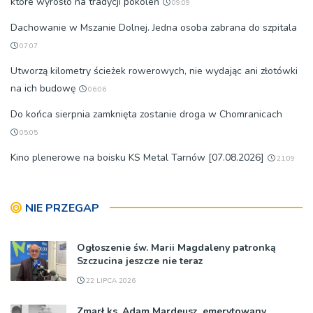
które wyrosło na tradycji pokoleń
09:09
Dachowanie w Mszanie Dolnej. Jedna osoba zabrana do szpitala
07:07
Utworzą kilometry ścieżek rowerowych, nie wydając ani złotówki
na ich budowę
06:06
Do końca sierpnia zamknięta zostanie droga w Chomranicach
05:05
Kino plenerowe na boisku KS Metal Tarnów [07.08.2026]
21:09
NIE PRZEGAP
Ogłoszenie św. Marii Magdaleny patronką
Szczucina jeszcze nie teraz
22 LIPCA 2026
Zmarł ks. Adam Mardeusz, emerytowany