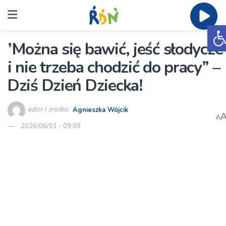
O
’Można się bawić, jeść słodycze
i nie trzeba chodzić do pracy” –
Dziś Dzień Dziecka!
autor / źródło:
Agnieszka Wójcik
A
2026/06/01 - 09:09