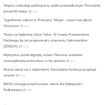
Wojnicz rozbuduje parking przy węźle przesiadkowym. Powstanie
ponad 60 miejsc
14:02
Tygodniowy odpust w Przeczycy. 'Maryjo – naucz nas głosić
Chrystusa’
14:02
Tłumy na Sądeckiej Górze Tabor. W święto Przemienienia
Pańskiego bp Jeż przypominał o znaczeniu Sakramentów
[ZDJĘCIA]
13:01
Mężczyzna został dźgnięty nożem. Pierwsze ustalenia
nowosądeckiej prokuratury w tej sprawie
13:01
Można starać się o stypendium. Diecezjalna fundacja przyjmuje
wnioski
13:01
IMGW ostrzega przed burzami. Alerty dla Małopolski i
Podkarpacia
13:01