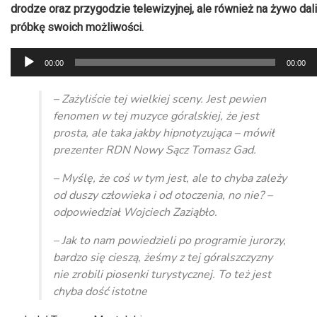
drodze oraz przygodzie telewizyjnej, ale również na żywo dali
próbkę swoich możliwości.
Odtwarzacz
00:00
00:00
plików
dźwiękowych
– Zażyliście tej wielkiej sceny. Jest pewien
fenomen w tej muzyce góralskiej, że jest
prosta, ale taka jakby hipnotyzująca – mówił
prezenter RDN Nowy Sącz Tomasz Gad.
– Myślę, że coś w tym jest, ale to chyba zależy
od duszy człowieka i od otoczenia, no nie? –
odpowiedział Wojciech Zaziąbło.
– Jak to nam powiedzieli po programie jurorzy,
bardzo się cieszą, żeśmy z tej góralszczyzny
nie zrobili piosenki turystycznej. To też jest
chyba dość istotne