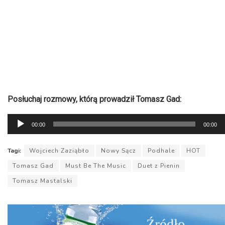
Posłuchaj rozmowy, którą prowadził Tomasz Gad:
Odtwarzacz
00:00
00:00
plików
dźwiękowych
Tagi:
Wojciech Zaziąbło
Nowy Sącz
Podhale
HOT
Tomasz Gad
Must Be The Music
Duet z Pienin
Tomasz Mastalski