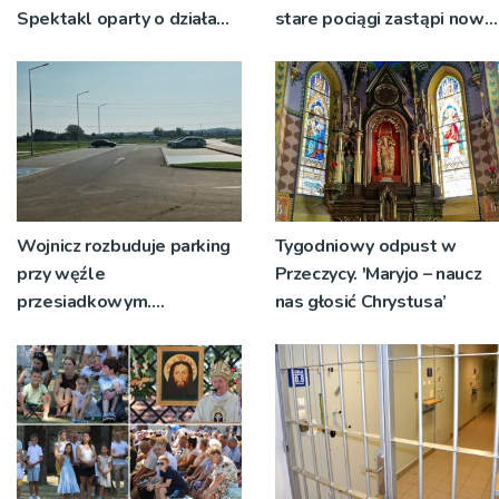
Spektakl oparty o działa
stare pociągi zastąpi nowy
św. Teresy Wielkiej
tabor?
Wojnicz rozbuduje parking
Tygodniowy odpust w
przy węźle
Przeczycy. 'Maryjo – naucz
przesiadkowym.
nas głosić Chrystusa’
Powstanie ponad 60
miejsc