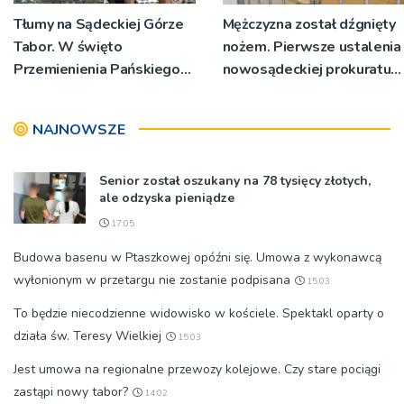
Tłumy na Sądeckiej Górze
Mężczyzna został dźgnięty
Tabor. W święto
nożem. Pierwsze ustalenia
Przemienienia Pańskiego
nowosądeckiej prokuratury
bp Jeż przypominał o
w tej sprawie
znaczeniu Sakramentów
NAJNOWSZE
[ZDJĘCIA]
Senior został oszukany na 78 tysięcy złotych,
ale odzyska pieniądze
17:05
Budowa basenu w Ptaszkowej opóźni się. Umowa z wykonawcą
wyłonionym w przetargu nie zostanie podpisana
15:03
To będzie niecodzienne widowisko w kościele. Spektakl oparty o
działa św. Teresy Wielkiej
15:03
Jest umowa na regionalne przewozy kolejowe. Czy stare pociągi
zastąpi nowy tabor?
14:02