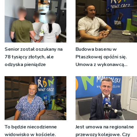
Senior został oszukany na
Budowa basenu w
78 tysięcy złotych, ale
Ptaszkowej opóźni się.
odzyska pieniądze
Umowa z wykonawcą
wyłonionym w przetargu
nie zostanie podpisana
To będzie niecodzienne
Jest umowa na regionalne
widowisko w kościele.
przewozy kolejowe. Czy