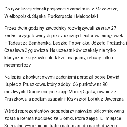
Do rywalizacji stanęli pasjonaci szarad m.in. z Mazowsza,
Wielkopolski, Śląska, Podkarpacia i Małopolski.
Przez dwie godziny zawodnicy rozwiązywali zestaw 27
zadań przygotowanych przez uznanych autorów łamigłówek
– Tadeusza Bembenika, Leszka Posyniaka, Józefa Prażucha i
Czesława Żygłowicza. Na uczestników czekały nie tylko
klasyczne krzyżówki, ale także anagramy, rebusy, jolki i
metamorfozy.
Najlepiej z konkursowymi zadaniami poradził sobie Dawid
Kupiec z Pruszkowa, który zdobył 66 punktów na 90
możliwych. Drugie miejsce zajął Maciej Gąska, również z
Pruszkowa, a podium uzupełnił Krzysztof Lofek z Jaworzna.
Wśród reprezentantów gospodarzy najwyżej sklasyfikowana
została Renata Kociołek ze Słomki, która zajęła 13. miejsce.
Specjalne wyróżnienie trafiło natomiast do najmłodszego