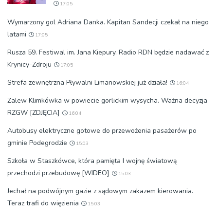
17:05
Wymarzony gol Adriana Danka. Kapitan Sandecji czekał na niego
latami
17:05
Rusza 59. Festiwal im. Jana Kiepury. Radio RDN będzie nadawać z
Krynicy-Zdroju
17:05
Strefa zewnętrzna Pływalni Limanowskiej już działa!
16:04
Zalew Klimkówka w powiecie gorlickim wysycha. Ważna decyzja
RZGW [ZDJĘCIA]
16:04
Autobusy elektryczne gotowe do przewożenia pasażerów po
gminie Podegrodzie
15:03
Szkoła w Staszkówce, która pamięta I wojnę światową
przechodzi przebudowę [WIDEO]
15:03
Jechał na podwójnym gazie z sądowym zakazem kierowania.
Teraz trafi do więzienia
15:03