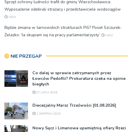
Sprzęt ochrony ludności trafił do gminy Wierzchosławice.
Wyposażenie odebrali strażacy i przedstawiciele wodociągów
15:03
Będzie zmiana w tarnowskich strukturach PiS? Poseł Szczurek-
Żelazko: 'Ja skupiam się na pracy parlamentarzysty’
14:02
NIE PRZEGAP
Co dalej w sprawie zatrzymanych przez
Łowców Pedofili? Prokuratura czeka na opinie
biegłych
27 LIPCA 2026
Diecezjalny Marsz Trzeźwości [01.08.2026]
1 SIERPNIA 2026
Nowy Sącz i Limanowa upamiętnią ofiary Rzezi