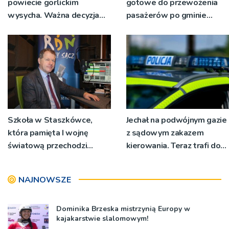
powiecie gorlickim
gotowe do przewożenia
wysycha. Ważna decyzja
pasażerów po gminie
RZGW [ZDJĘCIA]
Podegrodzie
Szkoła w Staszkówce,
Jechał na podwójnym gazie
która pamięta I wojnę
z sądowym zakazem
światową przechodzi
kierowania. Teraz trafi do
przebudowę [WIDEO]
więzienia
NAJNOWSZE
Dominika Brzeska mistrzynią Europy w
kajakarstwie slalomowym!