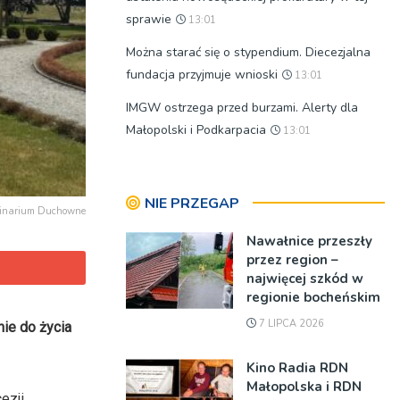
sprawie
13:01
Można starać się o stypendium. Diecezjalna
fundacja przyjmuje wnioski
13:01
IMGW ostrzega przed burzami. Alerty dla
Małopolski i Podkarpacia
13:01
NIE PRZEGAP
minarium Duchowne
Nawałnice przeszły
przez region –
najwięcej szkód w
regionie bocheńskim
7 LIPCA 2026
ie do życia
Kino Radia RDN
Małopolska i RDN
ezji