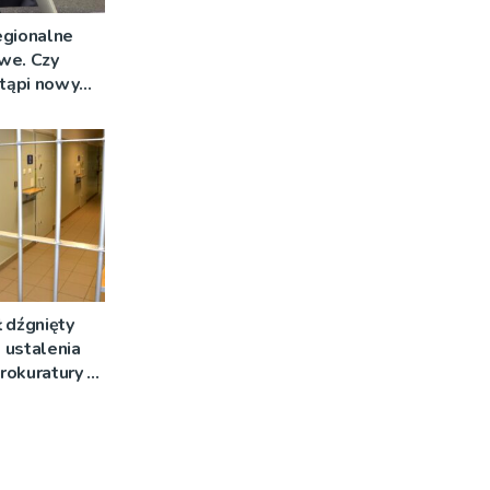
egionalne
we. Czy
stąpi nowy
 dźgnięty
 ustalenia
rokuratury w