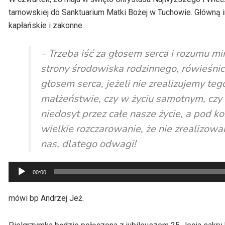
tarnowskiej do Sanktuarium Matki Bożej w Tuchowie. Główną i
kapłańskie i zakonne.
– Trzeba iść za głosem serca i rozumu m
strony środowiska rodzinnego, rówieśnicz
głosem serca, jeżeli nie zrealizujemy te
małżeństwie, czy w życiu samotnym, czy
niedosyt przez całe nasze życie, a pod ko
wielkie rozczarowanie, że nie zrealizow
nas, dlatego odwagi!
Odtwarzacz
00:00
plików
dźwiękowych
mówi bp Andrzej Jeż.