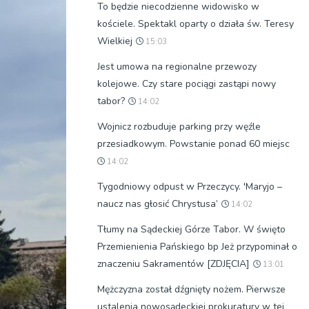
To będzie niecodzienne widowisko w
kościele. Spektakl oparty o działa św. Teresy
Wielkiej
15:03
Jest umowa na regionalne przewozy
kolejowe. Czy stare pociągi zastąpi nowy
tabor?
14:02
Wojnicz rozbuduje parking przy węźle
przesiadkowym. Powstanie ponad 60 miejsc
14:02
Tygodniowy odpust w Przeczycy. 'Maryjo –
naucz nas głosić Chrystusa’
14:02
Tłumy na Sądeckiej Górze Tabor. W święto
Przemienienia Pańskiego bp Jeż przypominał o
znaczeniu Sakramentów [ZDJĘCIA]
13:01
Mężczyzna został dźgnięty nożem. Pierwsze
ustalenia nowosądeckiej prokuratury w tej