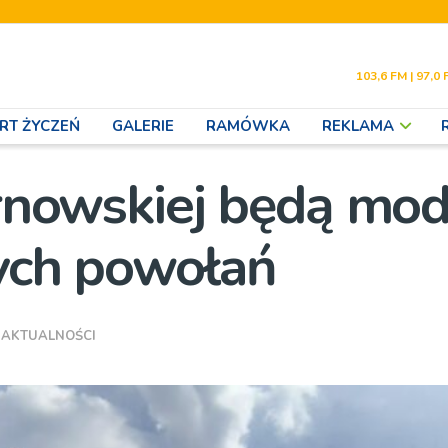
103,6 FM | 97,0 
RT ŻYCZEŃ
GALERIE
RAMÓWKA
REKLAMA
arnowskiej będą mod
wych powołań
,
AKTUALNOŚCI