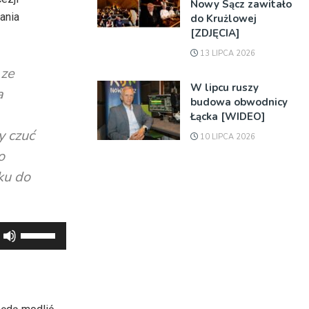
Nowy Sącz zawitało
ania
do Krużlowej
[ZDJĘCIA]
13 LIPCA 2026
 ze
W lipcu ruszy
a
budowa obwodnicy
Łącka [WIDEO]
y czuć
10 LIPCA 2026
o
ku do
Używaj
strzałek
do
góry
oraz