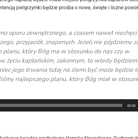
ntencją pielgrzymki będzie prośba o nowe, święte i liczne powoł
imo oporu zewnętrznego, a czasem nawet niechęci
ego, przyjaciół, znajomych. Jeżeli nie pójdziemy z
go planu, który Bóg ma w stosunku do nas czy w
 w życiu kapłańskim, zakonnym, to wtedy będziem
niec jego trwania tutaj na ziemi być może będzie t
aliśmy najlepszego planu, który Bóg miał w stosun
00:00