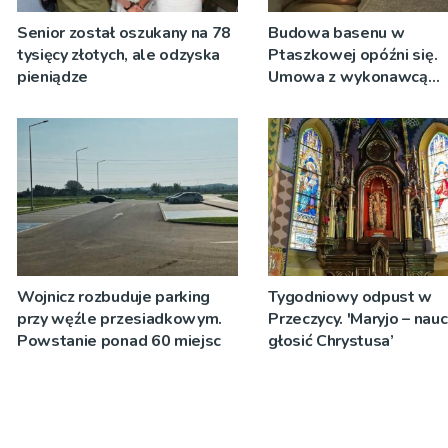
Senior został oszukany na 78
Budowa basenu w
tysięcy złotych, ale odzyska
Ptaszkowej opóźni się.
pieniądze
Umowa z wykonawcą
wyłonionym w przetargu
zostanie podpisana
Wojnicz rozbuduje parking
Tygodniowy odpust w
przy węźle przesiadkowym.
Przeczycy. 'Maryjo – nau
Powstanie ponad 60 miejsc
głosić Chrystusa’