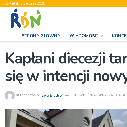
czwartek, 6 sierpnia 2026
STRONA GŁÓWNA
WIADOMOŚCI
KONCE
Kapłani diecezji t
się w intencji no
autor / źródło:
Ewa Biedroń
2026/05/26 - 14:02
-
RELIGIA