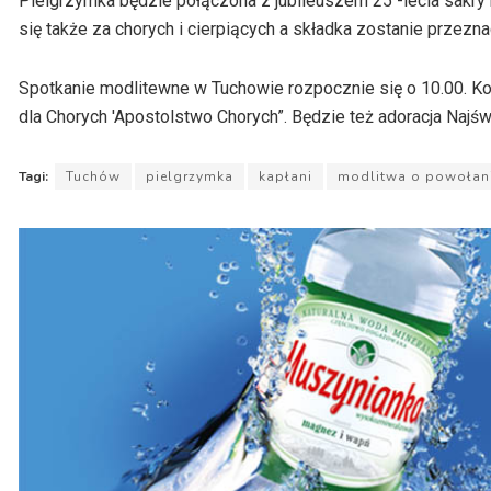
Pielgrzymka będzie połączona z jubileuszem 25 -lecia sakry
się także za chorych i cierpiących a składka zostanie przezn
Spotkanie modlitewne w Tuchowie rozpocznie się o 10.00. K
dla Chorych 'Apostolstwo Chorych”. Będzie też adoracja Najś
Tagi:
Tuchów
pielgrzymka
kapłani
modlitwa o powołan