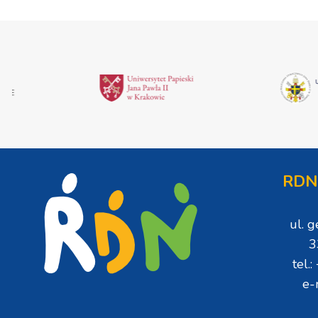
RDN
ul. 
3
tel.
e-