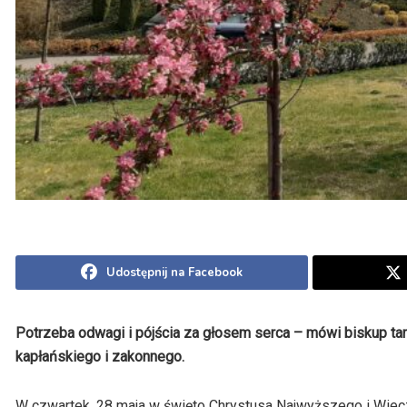
Udostępnij na Facebook
Potrzeba odwagi i pójścia za głosem serca – mówi biskup ta
kapłańskiego i zakonnego.
W czwartek, 28 maja w święto Chrystusa Najwyższego i Wiecz