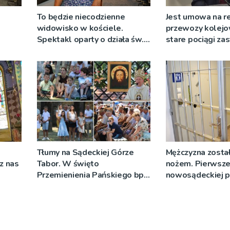
To będzie niecodzienne
Jest umowa na r
widowisko w kościele.
przewozy kolejo
Spektakl oparty o działa św.
stare pociągi za
 nie
Teresy Wielkiej
tabor?
Tłumy na Sądeckiej Górze
Mężczyzna został
cz nas
Tabor. W święto
nożem. Pierwsze
Przemienienia Pańskiego bp
nowosądeckiej p
Jeż przypominał o znaczeniu
tej sprawie
Sakramentów [ZDJĘCIA]