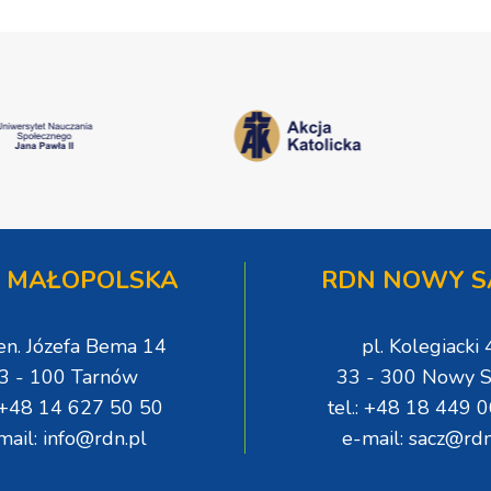
 MAŁOPOLSKA
RDN NOWY S
gen. Józefa Bema 14
pl. Kolegiacki 
3 - 100 Tarnów
33 - 300 Nowy S
: +48 14 627 50 50
tel.: +48 18 449 
mail: info@rdn.pl
e-mail: sacz@rdn