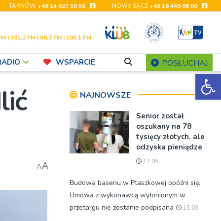
TARNÓW
+48 14 627 50 50
NOWY SĄCZ
+48 18 449 06 00
FM | 101,2 FM | 88,3 FM | 105,1 FM
RADIO
WSPARCIE
POSŁUCHAJ
Ot
lić
NAJNOWSZE
Senior został
oszukany na 78
tysięcy złotych, ale
odzyska pieniądze
17:05
A
A
Budowa basenu w Ptaszkowej opóźni się.
Umowa z wykonawcą wyłonionym w
przetargu nie zostanie podpisana
15:03