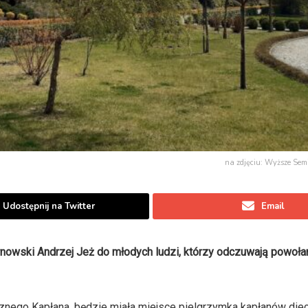
na zdjęciu: Wyższe Se
Udostępnij na Twitter
Email
rnowski Andrzej Jeż do młodych ludzi, którzy odczuwają powołan
nego Kapłana, będzie miała miejsce pielgrzymka kapłanów diec