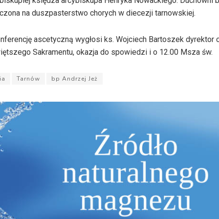
 biskupiej księdza arcybiskupa Henryka Nowackiego. Duchowni 
aczona na duszpasterstwo chorych w diecezji tarnowskiej.
onferencję ascetyczną wygłosi ks. Wojciech Bartoszek dyrektor
więtszego Sakramentu, okazja do spowiedzi i o 12.00 Msza św.
ia
Tarnów
bp Andrzej Jeż