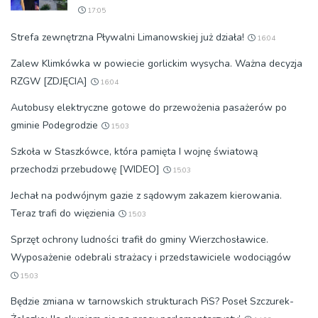
17:05
Strefa zewnętrzna Pływalni Limanowskiej już działa!
16:04
Zalew Klimkówka w powiecie gorlickim wysycha. Ważna decyzja
RZGW [ZDJĘCIA]
16:04
Autobusy elektryczne gotowe do przewożenia pasażerów po
gminie Podegrodzie
15:03
Szkoła w Staszkówce, która pamięta I wojnę światową
przechodzi przebudowę [WIDEO]
15:03
Jechał na podwójnym gazie z sądowym zakazem kierowania.
Teraz trafi do więzienia
15:03
Sprzęt ochrony ludności trafił do gminy Wierzchosławice.
Wyposażenie odebrali strażacy i przedstawiciele wodociągów
15:03
Będzie zmiana w tarnowskich strukturach PiS? Poseł Szczurek-