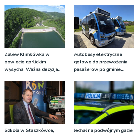
Zalew Klimkówka w
Autobusy elektryczne
powiecie gorlickim
gotowe do przewożenia
wysycha. Ważna decyzja
pasażerów po gminie
RZGW [ZDJĘCIA]
Podegrodzie
Szkoła w Staszkówce,
Jechał na podwójnym gazie