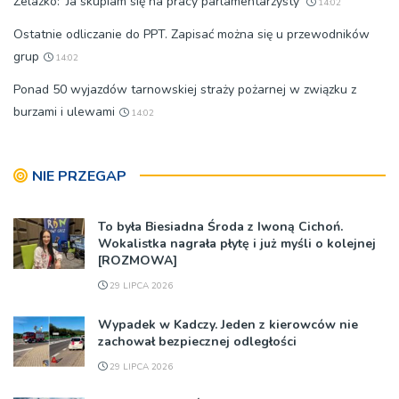
Żelazko: 'Ja skupiam się na pracy parlamentarzysty’
14:02
Ostatnie odliczanie do PPT. Zapisać można się u przewodników
grup
14:02
Ponad 50 wyjazdów tarnowskiej straży pożarnej w związku z
burzami i ulewami
14:02
NIE PRZEGAP
To była Biesiadna Środa z Iwoną Cichoń.
Wokalistka nagrała płytę i już myśli o kolejnej
[ROZMOWA]
29 LIPCA 2026
Wypadek w Kadczy. Jeden z kierowców nie
zachował bezpiecznej odległości
29 LIPCA 2026