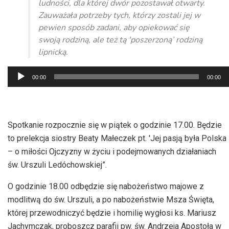
ludności, dla której dwór pozostawał otwarty.
Zauważała potrzeby tych, którzy zostali jej w
pewien sposób zadani, aby opiekować się
swoją rodziną, ale też tą 'poszerzoną’ rodziną
lipnicką.
Odtwarzacz
00:00
00:00
plików
dźwiękowych
Spotkanie rozpocznie się w piątek o godzinie 17.00. Będzie
to prelekcja siostry Beaty Małeczek pt. 'Jej pasją była Polska
– o miłości Ojczyzny w życiu i podejmowanych działaniach
św. Urszuli Ledóchowskiej”.
O godzinie 18.00 odbędzie się nabożeństwo majowe z
modlitwą do św. Urszuli, a po nabożeństwie Msza Święta,
której przewodniczyć będzie i homilię wygłosi ks. Mariusz
Jachymczak, proboszcz parafii pw. św. Andrzeja Apostoła w