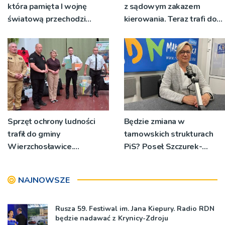
która pamięta I wojnę
z sądowym zakazem
światową przechodzi
kierowania. Teraz trafi do
przebudowę [WIDEO]
więzienia
Sprzęt ochrony ludności
Będzie zmiana w
trafił do gminy
tarnowskich strukturach
Wierzchosławice.
PiS? Poseł Szczurek-
Wyposażenie odebrali
Żelazko: 'Ja skupiam się na
strażacy i przedstawiciele
pracy parlamentarzysty’
NAJNOWSZE
wodociągów
Rusza 59. Festiwal im. Jana Kiepury. Radio RDN
będzie nadawać z Krynicy-Zdroju