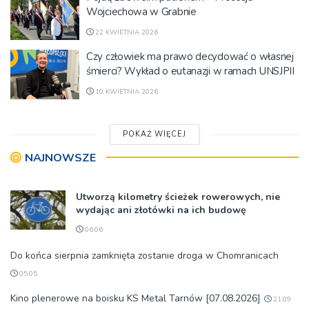
Wojciechowa w Grabnie
22 KWIETNIA 2026
Czy człowiek ma prawo decydować o własnej
śmierci? Wykład o eutanazji w ramach UNSJPII
10 KWIETNIA 2026
POKAŻ WIĘCEJ
NAJNOWSZE
Utworzą kilometry ścieżek rowerowych, nie
wydając ani złotówki na ich budowę
06:06
Do końca sierpnia zamknięta zostanie droga w Chomranicach
05:05
Kino plenerowe na boisku KS Metal Tarnów [07.08.2026]
21:09