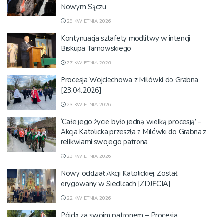
Nowym Sączu
29 KWIETNIA 2026
Kontynuacja sztafety modlitwy w intencji
Biskupa Tarnowskiego
27 KWIETNIA 2026
Procesja Wojciechowa z Milówki do Grabna
[23.04.2026]
23 KWIETNIA 2026
‘Całe jego życie było jedną wielką procesją’ –
Akcja Katolicka przeszła z Milówki do Grabna z
relikwiami swojego patrona
23 KWIETNIA 2026
Nowy oddział Akcji Katolickiej. Został
erygowany w Siedlcach [ZDJĘCIA]
22 KWIETNIA 2026
Pójdą za swoim patronem – Procesja