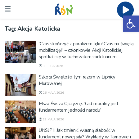
Ot
Tag:
Akcja Katolicka
’Czas skończyć z paraliżem lęku! Czas na świętą
mobilizację!” – członkowie Akcji Katolickiej
spotkali się w tuchowskim sanktuarium
3 LIPCA 2026
Szkoła Świętości tym razem w Lipnicy
Murowanej
26 MAJA 2026
Msza Św. za Ojczyznę. 'Ład moralny jest
fundamentem jedności narodu’
22 MAJA 2026
UNSJPII. Jak zmienić własną słabość w
fundament nowej siły? Wykłady w Tarnowie i