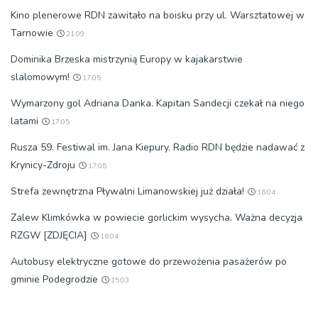
Kino plenerowe RDN zawitało na boisku przy ul. Warsztatowej w
Tarnowie
21:09
Dominika Brzeska mistrzynią Europy w kajakarstwie
slalomowym!
17:05
Wymarzony gol Adriana Danka. Kapitan Sandecji czekał na niego
latami
17:05
Rusza 59. Festiwal im. Jana Kiepury. Radio RDN będzie nadawać z
Krynicy-Zdroju
17:05
Strefa zewnętrzna Pływalni Limanowskiej już działa!
16:04
Zalew Klimkówka w powiecie gorlickim wysycha. Ważna decyzja
RZGW [ZDJĘCIA]
16:04
Autobusy elektryczne gotowe do przewożenia pasażerów po
gminie Podegrodzie
15:03