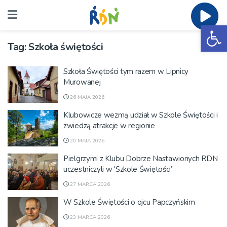
Ot
Tag:
Szkoła świętości
Szkoła Świętości tym razem w Lipnicy
Murowanej
26 MAJA 2026
Klubowicze wezmą udział w Szkole Świętości i
zwiedzą atrakcje w regionie
20 MAJA 2026
Pielgrzymi z Klubu Dobrze Nastawionych RDN
uczestniczyli w 'Szkole Świętości”
27 MARCA 2026
W Szkole Świętości o ojcu Papczyńskim
23 MARCA 2026