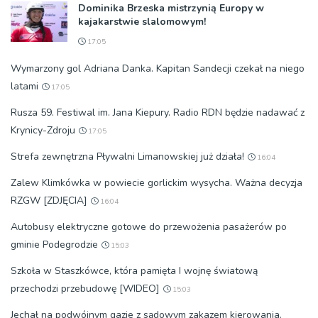
Dominika Brzeska mistrzynią Europy w
kajakarstwie slalomowym!
17:05
Wymarzony gol Adriana Danka. Kapitan Sandecji czekał na niego
latami
17:05
Rusza 59. Festiwal im. Jana Kiepury. Radio RDN będzie nadawać z
Krynicy-Zdroju
17:05
Strefa zewnętrzna Pływalni Limanowskiej już działa!
16:04
Zalew Klimkówka w powiecie gorlickim wysycha. Ważna decyzja
RZGW [ZDJĘCIA]
16:04
Autobusy elektryczne gotowe do przewożenia pasażerów po
gminie Podegrodzie
15:03
Szkoła w Staszkówce, która pamięta I wojnę światową
przechodzi przebudowę [WIDEO]
15:03
Jechał na podwójnym gazie z sądowym zakazem kierowania.