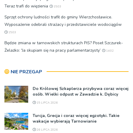
Teraz trafi do więzienia
15:03
Sprzęt ochrony ludności trafił do gminy Wierzchosławice.
Wyposażenie odebrali strażacy i przedstawiciele wodociągów
15:03
Będzie zmiana w tarnowskich strukturach PiS? Poseł Szczurek-
Żelazko: 'Ja skupiam się na pracy parlamentarzysty’
14:02
NIE PRZEGAP
Do Królowej Szkaplerza przybywa coraz więcej
osób. Wielki odpust w Zawadzie k. Dębicy
15 LIPCA 2026
Turcja, Grecja i coraz więcej egzotyki. Takie
wakacje wybierają Tarnowianie
26 LIPCA 2026