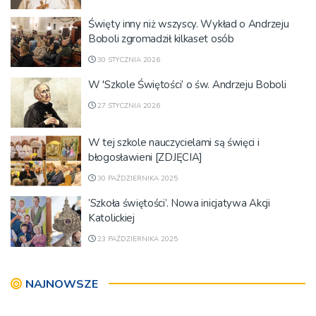
Święty inny niż wszyscy. Wykład o Andrzeju
Boboli zgromadził kilkaset osób
30 STYCZNIA 2026
W 'Szkole Świętości’ o św. Andrzeju Boboli
27 STYCZNIA 2026
W tej szkole nauczycielami są święci i
błogosławieni [ZDJĘCIA]
30 PAŹDZIERNIKA 2025
’Szkoła świętości’. Nowa inicjatywa Akcji
Katolickiej
23 PAŹDZIERNIKA 2025
NAJNOWSZE