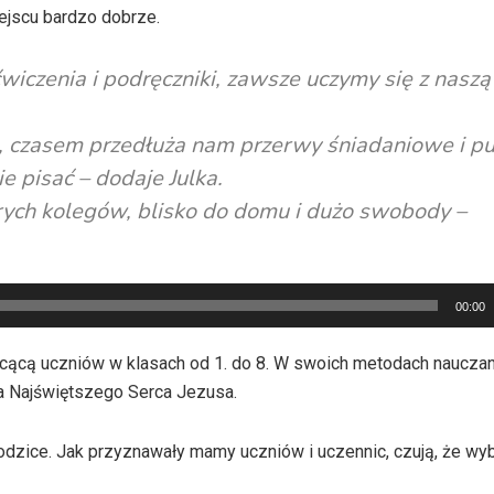
iejscu bardzo dobrze.
wiczenia i podręczniki, zawsze uczymy się z naszą
, czasem przedłuża nam przerwy śniadaniowe i p
ie pisać – dodaje Julka.
rych kolegów, blisko do domu i dużo swobody –
00:00
łcącą uczniów w klasach od 1. do 8. W swoich metodach nauczan
ia Najświętszego Serca Jezusa.
zice. Jak przyznawały mamy uczniów i uczennic, czują, że wyb