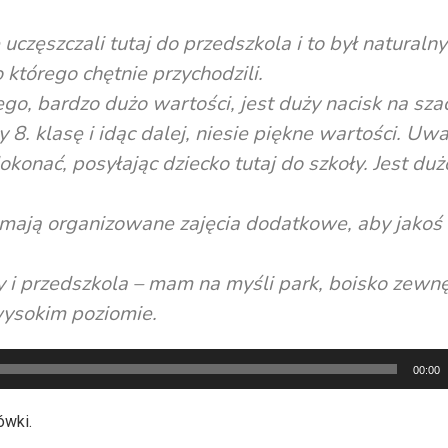
zęszczali tutaj do przedszkola i to był naturalny
którego chętnie przychodzili.
go, bardzo dużo wartości, jest duży nacisk na sz
 8. klasę i idąc dalej, niesie piękne wartości. Uw
konać, posyłając dziecko tutaj do szkoły. Jest duż
le mają organizowane zajęcia dodatkowe, aby jakoś
y i przedszkola – mam na myśli park, boisko zewnę
wysokim poziomie.
00:00
ówki.