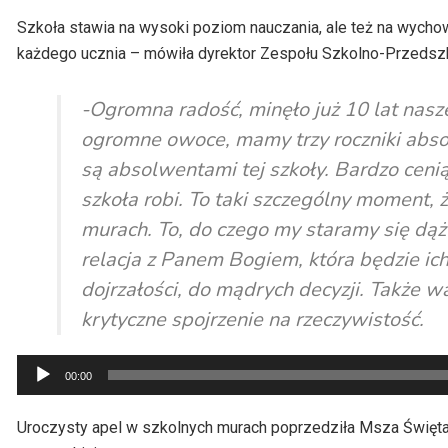
Szkoła stawia na wysoki poziom nauczania, ale też na wychowa
każdego ucznia – mówiła dyrektor Zespołu Szkolno-Przedszk
-Ogromna radość, minęło już 10 lat nasze
ogromne owoce, mamy trzy roczniki absolw
są absolwentami tej szkoły. Bardzo cenią
szkoła robi. To taki szczególny moment, 
murach. To, do czego my staramy się dąży
relacja z Panem Bogiem, która będzie ich
dojrzałości, do mądrych decyzji. Także w
krytyczne spojrzenie na rzeczywistość.
Odtwarzacz
00:00
plików
dźwiękowych
Uroczysty apel w szkolnych murach poprzedziła Msza Święta, 