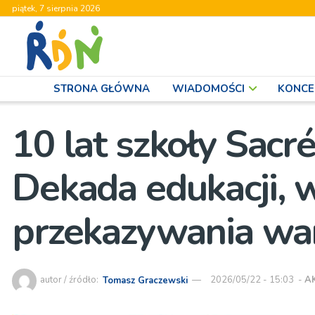
piątek, 7 sierpnia 2026
STRONA GŁÓWNA
WIADOMOŚCI
KONCE
10 lat szkoły Sacr
Dekada edukacji, 
przekazywania war
autor / źródło:
Tomasz Graczewski
2026/05/22 - 15:03
-
A