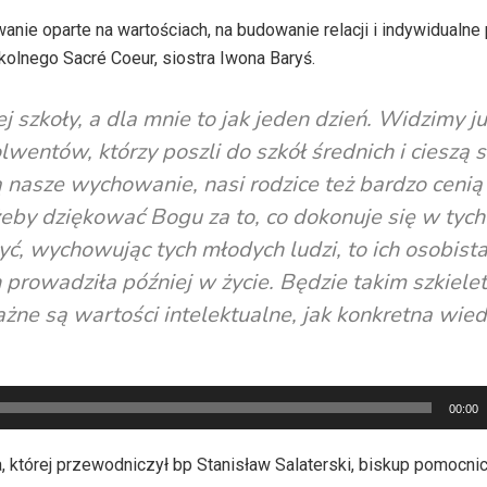
nie oparte na wartościach, na budowanie relacji i indywidualne
olnego Sacré Coeur, siostra Iwona Baryś.
j szkoły, a dla mnie to jak jeden dzień. Widzimy j
entów, którzy poszli do szkół średnich i cieszą si
 nasze wychowanie, nasi rodzice też bardzo cenią 
żeby dziękować Bogu za to, co dokonuje się w tych
ć, wychowując tych młodych ludzi, to ich osobist
 prowadziła później w życie. Będzie takim szkiel
ażne są wartości intelektualne, jak konkretna wied
00:00
której przewodniczył bp Stanisław Salaterski, biskup pomocnic