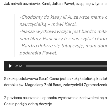
Jak mówili uczniowie, Karol, Julka i Paweł, czują się w tym m
-Chodzimy do klasy III A, zawsze mamy ć
nauczycielką – mówi Karol.
-Nasza wychowawczyni jest bardzo miła
nam filmy. Pani uczy też nas czytać i ładn
-Bardzo dobrze się tutaj czuję, mam dob
podkreśla Paweł.
Odtwarzacz
00:00
plików
dźwiękowych
Szkoła podstawowa Sacré Coeur jest szkołą katolicką, kszta
dorobku św. Magdaleny Zofii Barat, założycielki Zgromadzen
Z poziomu nauczania i sposobu wychowania zadowoleni są rod
Coeur, podjęły dobrą decyzję.