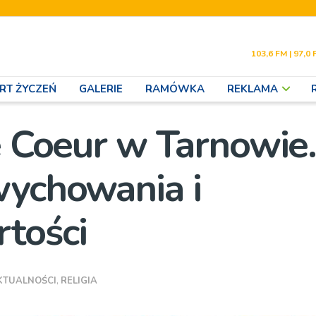
103,6 FM | 97,0 
RT ŻYCZEŃ
GALERIE
RAMÓWKA
REKLAMA
é Coeur w Tarnowie
wychowania i
tości
KTUALNOŚCI
,
RELIGIA