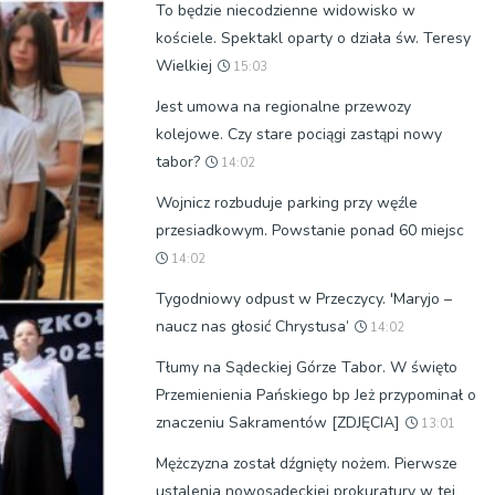
To będzie niecodzienne widowisko w
kościele. Spektakl oparty o działa św. Teresy
Wielkiej
15:03
Jest umowa na regionalne przewozy
kolejowe. Czy stare pociągi zastąpi nowy
tabor?
14:02
Wojnicz rozbuduje parking przy węźle
przesiadkowym. Powstanie ponad 60 miejsc
14:02
Tygodniowy odpust w Przeczycy. 'Maryjo –
naucz nas głosić Chrystusa’
14:02
Tłumy na Sądeckiej Górze Tabor. W święto
Przemienienia Pańskiego bp Jeż przypominał o
znaczeniu Sakramentów [ZDJĘCIA]
13:01
Mężczyzna został dźgnięty nożem. Pierwsze
ustalenia nowosądeckiej prokuratury w tej