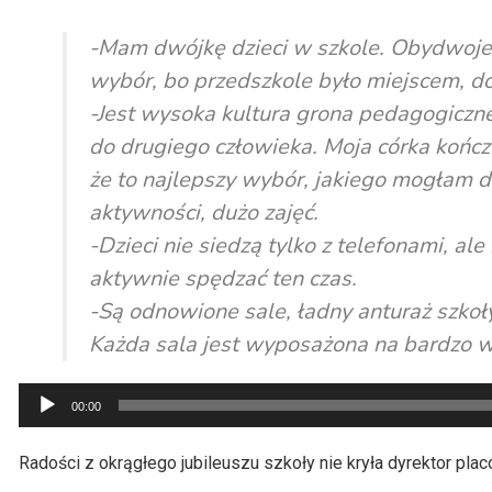
-Mam dwójkę dzieci w szkole. Obydwoje uc
wybór, bo przedszkole było miejscem, do 
-Jest wysoka kultura grona pedagogiczne
do drugiego człowieka. Moja córka kończy
że to najlepszy wybór, jakiego mogłam do
aktywności, dużo zajęć.
-Dzieci nie siedzą tylko z telefonami, a
aktywnie spędzać ten czas.
-Są odnowione sale, ładny anturaż szkoł
Każda sala jest wyposażona na bardzo 
Odtwarzacz
00:00
plików
dźwiękowych
Radości z okrągłego jubileuszu szkoły nie kryła dyrektor plac