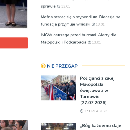
sprawie
13:01
Można starać się o stypendium. Diecezjalna
fundacja przyjmuje wnioski
13:01
IMGW ostrzega przed burzami. Alerty dla
Małopolski i Podkarpacia
13:01
NIE PRZEGAP
Policjanci z całej
Małopolski
świętowali w
Tarnowie
[27.07.2026]
27 LIPCA 2026
„Bóg każdemu daje