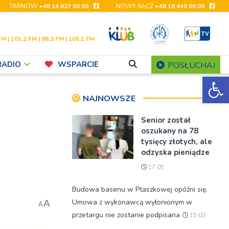
TARNÓW
+48 14 627 50 50
NOWY SĄCZ
+48 18 449 06 00
FM | 101,2 FM | 88,3 FM | 105,1 FM
RADIO
WSPARCIE
POSŁUCHAJ
Ot
.
NAJNOWSZE
Senior został
oszukany na 78
tysięcy złotych, ale
odzyska pieniądze
17:05
Budowa basenu w Ptaszkowej opóźni się.
Umowa z wykonawcą wyłonionym w
A
A
przetargu nie zostanie podpisana
15:03