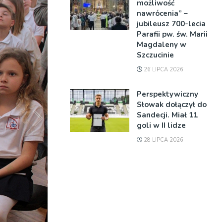
możliwość
nawrócenia” –
jubileusz 700-lecia
Parafii pw. św. Marii
Magdaleny w
Szczucinie
26 LIPCA 2026
Perspektywiczny
Słowak dołączył do
Sandecji. Miał 11
goli w II lidze
28 LIPCA 2026