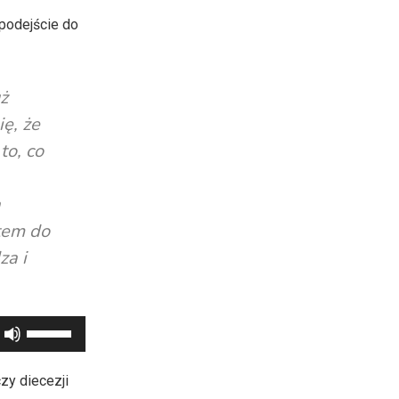
oraz
 podejście do
do
dołu
aby
uż
zwiększyć
ę, że
lub
to, co
zmniejszyć
głośność.
a
etem do
za i
Używaj
strzałek
do
zy diecezji
góry