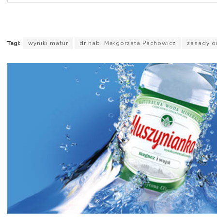
Tagi:
wyniki matur
dr hab. Małgorzata Pachowicz
zasady or