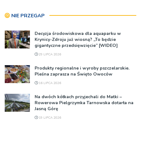
NIE PRZEGAP
Decyzja środowiskowa dla aquaparku w
Krynicy-Zdroju już wiosną? „To będzie
gigantyczne przedsięwzięcie” [WIDEO]
29 LIPCA 2026
Produkty regionalne i wyroby pszczelarskie.
Pleśna zaprasza na Święto Owoców
16 LIPCA 2026
Na dwóch kółkach przyjechali do Matki –
Rowerowa Pielgrzymka Tarnowska dotarła na
Jasną Górę
19 LIPCA 2026