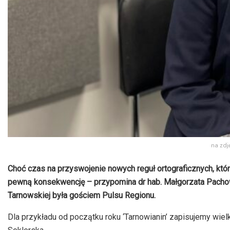
na zdj
Choć czas na przyswojenie nowych reguł ortograficznych, któ
pewną konsekwencję – przypomina dr hab. Małgorzata Pachowic
Tarnowskiej była gościem Pulsu Regionu.
Dla przykładu od początku roku ‘Tarnowianin’ zapisujemy wielką 