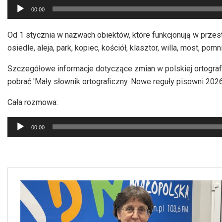
Odtwarzacz
00:00
plików
dźwiękowych
Od 1 stycznia w nazwach obiektów, które funkcjonują w przest
osiedle, aleja, park, kopiec, kościół, klasztor, willa, most, pom
Szczegółowe informacje dotyczące zmian w polskiej ortografi
pobrać 'Mały słownik ortograficzny. Nowe reguły pisowni 2026
Cała rozmowa:
Odtwarzacz
00:00
plików
dźwiękowych