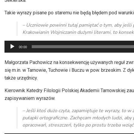
Seklerska.
Takie wyrazy pisane po staremu nie będą błędem pod warunkie
– Uczniowie powinni tutaj pamiętać o tym, aby jeśli p
Krakowianin Wojniczanin dużymi literami, to konsek
Odtwarzacz
00:00
plików
dźwiękowych
Małgorzata Pachowicz na konsekwencję używanych reguł zwra
się m.in. w Tarnowie, Tuchowie i Buczu w pow. brzeskim. Z 
także urzędnicy.
Kierownik Katedry Filologii Polskiej Akademii Tarnowskiej za
zapisywaniem wyrazów.
– Jeśli ktoś dużo czyta, zapamiętuje te wyrazy, to 
pułapki ortograficzne. Zachęcam młodych ludzi, aby po
opracowań, streszczeń, tylko po prostu trzeba wziąć k