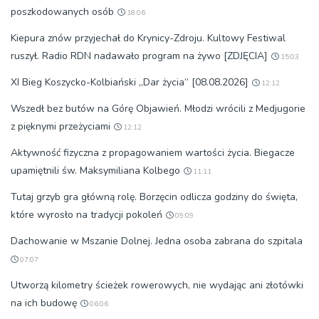
poszkodowanych osób
18:06
Kiepura znów przyjechał do Krynicy-Zdroju. Kultowy Festiwal
ruszył. Radio RDN nadawało program na żywo [ZDJĘCIA]
15:03
XI Bieg Koszycko-Kolbiański „Dar życia” [08.08.2026]
12:12
Wszedł bez butów na Górę Objawień. Młodzi wrócili z Medjugorie
z pięknymi przeżyciami
12:12
Aktywność fizyczna z propagowaniem wartości życia. Biegacze
upamiętnili św. Maksymiliana Kolbego
11:11
Tutaj grzyb gra główną rolę. Borzęcin odlicza godziny do święta,
które wyrosło na tradycji pokoleń
09:09
Dachowanie w Mszanie Dolnej. Jedna osoba zabrana do szpitala
07:07
Utworzą kilometry ścieżek rowerowych, nie wydając ani złotówki
na ich budowę
06:06