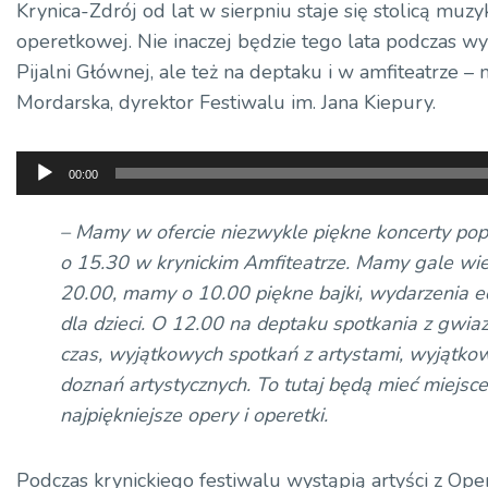
Krynica-Zdrój od lat w sierpniu staje się stolicą muzy
operetkowej. Nie inaczej będzie tego lata podczas w
Pijalni Głównej, ale też na deptaku i w amfiteatrze –
Mordarska, dyrektor Festiwalu im. Jana Kiepury.
Odtwarzacz
00:00
plików
dźwiękowych
– Mamy w ofercie niezwykle piękne koncerty po
o 15.30 w krynickim Amfiteatrze. Mamy gale wi
20.00, mamy o 10.00 piękne bajki, wydarzenia 
dla dzieci. O 12.00 na deptaku spotkania z gwia
czas, wyjątkowych spotkań z artystami, wyjątko
doznań artystycznych. To tutaj będą mieć miejsce
najpiękniejsze opery i operetki.
Podczas krynickiego festiwalu wystąpią artyści z Ope