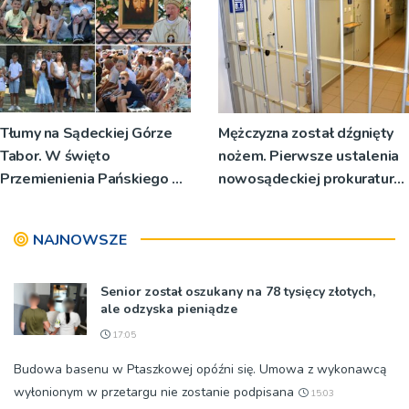
Tłumy na Sądeckiej Górze
Mężczyzna został dźgnięty
Tabor. W święto
nożem. Pierwsze ustalenia
Przemienienia Pańskiego bp
nowosądeckiej prokuratury
Jeż przypominał o znaczeniu
w tej sprawie
Sakramentów [ZDJĘCIA]
NAJNOWSZE
Senior został oszukany na 78 tysięcy złotych,
ale odzyska pieniądze
17:05
Budowa basenu w Ptaszkowej opóźni się. Umowa z wykonawcą
wyłonionym w przetargu nie zostanie podpisana
15:03