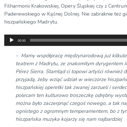
Filharmonii Krakowskiej, Opery Śląskiej czy z Centru
Paderewskiego w Kąśnej Dolnej. Nie zabraknie też go
hiszpańskiego Madrytu.
Odtwarzacz
00:00
plików
dźwiękowych
– Mamy współpracę międzynarodową już kilkulet
teatrem z Madrytu, ze znakomitym dyrygentem J
Pérez Sierra. Stamtąd ci topowi artyści również 
przyjadą, żeby wziąć udział w wieczorze hiszpań
hiszpańskiej operetki tak zwanej zarzueli i serdec
polecam ten kulturowo troszeczkę odrębny wyst
można było zaczerpnąć czegoś nowego, a tak n
ognistego z ogromnym temperamentem, bo z tym
hiszpańska muzyka kojarzy się nam najbardziej