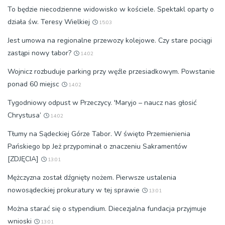
To będzie niecodzienne widowisko w kościele. Spektakl oparty o
działa św. Teresy Wielkiej
15:03
Jest umowa na regionalne przewozy kolejowe. Czy stare pociągi
zastąpi nowy tabor?
14:02
Wojnicz rozbuduje parking przy węźle przesiadkowym. Powstanie
ponad 60 miejsc
14:02
Tygodniowy odpust w Przeczycy. 'Maryjo – naucz nas głosić
Chrystusa’
14:02
Tłumy na Sądeckiej Górze Tabor. W święto Przemienienia
Pańskiego bp Jeż przypominał o znaczeniu Sakramentów
[ZDJĘCIA]
13:01
Mężczyzna został dźgnięty nożem. Pierwsze ustalenia
nowosądeckiej prokuratury w tej sprawie
13:01
Można starać się o stypendium. Diecezjalna fundacja przyjmuje
wnioski
13:01