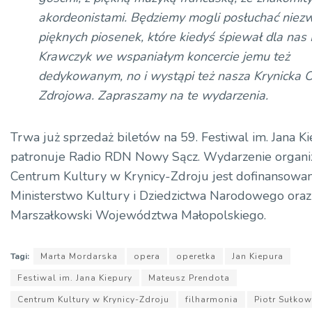
akordeonistami. Będziemy mogli posłuchać niez
pięknych piosenek, które kiedyś śpiewał dla nas 
Krawczyk we wspaniałym koncercie jemu też
dedykowanym, no i wystąpi też nasza Krynicka O
Zdrojowa. Zapraszamy na te wydarzenia.
Trwa już sprzedaż biletów na 59. Festiwal im. Jana K
patronuje Radio RDN Nowy Sącz. Wydarzenie organ
Centrum Kultury w Krynicy-Zdroju jest dofinansowa
Ministerstwo Kultury i Dziedzictwa Narodowego ora
Marszałkowski Województwa Małopolskiego.
Tagi:
Marta Mordarska
opera
operetka
Jan Kiepura
Festiwal im. Jana Kiepury
Mateusz Prendota
Centrum Kultury w Krynicy-Zdroju
filharmonia
Piotr Sułkow