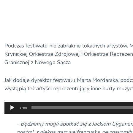
Podczas festiwalu nie zabraknie lokalnych artystów.
Krynickiej Orkiestrze Zdrojowej i Orkiestrze Reprezen
Granicznej z Nowego Sącza.
Jak dodaje dyrektor festiwalu Marta Mordarska, pod
wystąpią też artyści reprezentujący inne nurty muzyc
Odtwarzacz
00:00
plików
dźwiękowych
– Będziemy mogli spotkać się z Jackiem Cyganem
gośćmi, z piękną muzyką francuską, ze znakomit