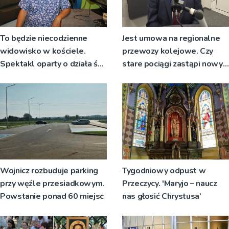
To będzie niecodzienne
Jest umowa na regionalne
widowisko w kościele.
przewozy kolejowe. Czy
Spektakl oparty o działa św.
stare pociągi zastąpi nowy
Teresy Wielkiej
tabor?
Wojnicz rozbuduje parking
Tygodniowy odpust w
przy węźle przesiadkowym.
Przeczycy. 'Maryjo – naucz
Powstanie ponad 60 miejsc
nas głosić Chrystusa’