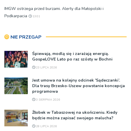
IMGW ostrzega przed burzami. Alerty dla Małopolski i
Podkarpacia
13:01
NIE PRZEGAP
Śpiewają, modlą się i zarażają energią.
GospeLOVE Lato po raz szósty w Bochni
23 LIPCA 2026
Jest umowa na kolejny odcinek 'Sądeczanki’.
Dla trasy Brzesko-Uszew powstanie koncepcja
programowa
3 SIERPNIA 2026
Żłobek w Tabaszowej na ukończeniu. Kiedy
będzie można zapisać swojego malucha?
28 LIPCA 2026