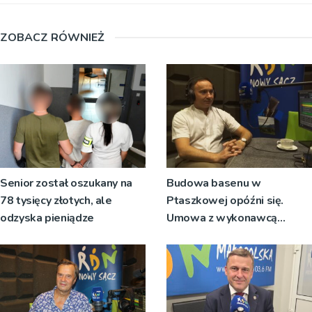
ZOBACZ RÓWNIEŻ
Senior został oszukany na
Budowa basenu w
78 tysięcy złotych, ale
Ptaszkowej opóźni się.
odzyska pieniądze
Umowa z wykonawcą
wyłonionym w przetargu nie
zostanie podpisana