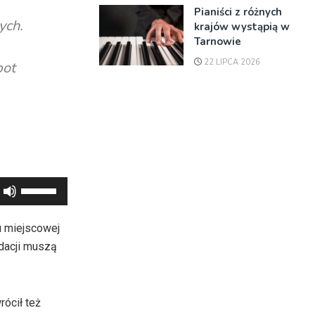
Pianiści z różnych
ych.
krajów wystąpią w
Tarnowie
22 LIPCA 2026
bot
Używaj
strzałek
do
u miejscowej
góry
idacji muszą
oraz
do
dołu
ócił też
aby