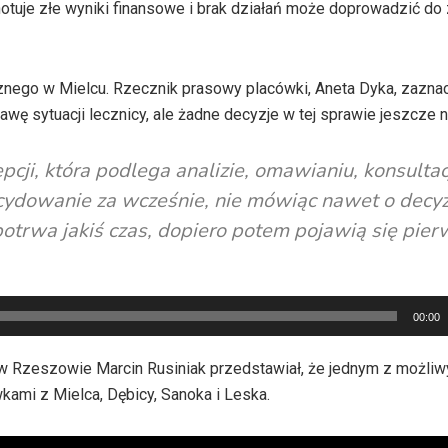
notuje złe wyniki finansowe i brak działań może doprowadzić do
cznego w Mielcu. Rzecznik prasowy placówki, Aneta Dyka, zazna
ę sytuacji lecznicy, ale żadne decyzje w tej sprawie jeszcze n
epcji, która podlega analizie, omawianiu, konsulta
ecydowanie za wcześnie, nie mówiąc nawet o decyz
otrwa jakiś czas, dopiero potem pojawią się pier
00:00
 w Rzeszowie Marcin Rusiniak przedstawiał, że jednym z możliw
kami z Mielca, Dębicy, Sanoka i Leska.