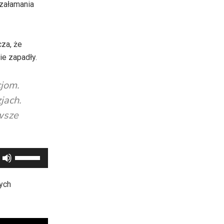
 załamania
zwiększyć
lub
zmniejszyć
cza, że
głośność.
ie zapadły.
cjom.
jach.
wsze
Używaj
strzałek
do
ych
góry
oraz
do