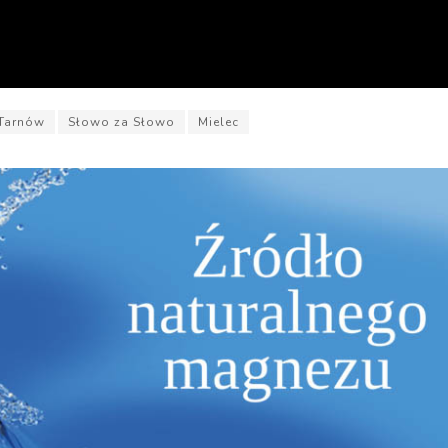
Tarnów
Słowo za Słowo
Mielec