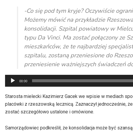
-Co się pod tym kryje? Oczywiście ograni
Możemy mówić na przykładzie Rzeszowa i
konsolidacji. Szpital powiatowy w Mielc
typu Da Vinci. Ma zostać połączony ze 
mieszkańców, że te najbardziej specjali
szpitalu, zostaną przeniesione do Rzesz
przeniesienie ważniejszych świadczeń d
Odtwarzacz
00:00
plików
dźwiękowych
Starosta mielecki Kazimierz Gacek we wpisie w mediach spo
placówki z rzeszowską lecznicą. Zaznaczył jednocześnie, że 
zostać szczegółowo ustalone i omówione.
Samorządowiec podkreślił, że konsolidacja może być szansą