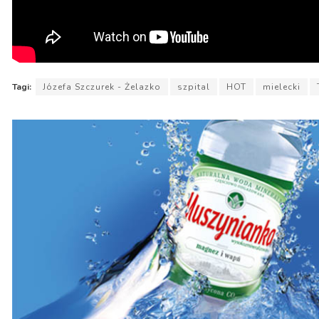
Tagi:
Józefa Szczurek - Żelazko
szpital
HOT
mielecki