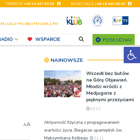
TARNÓW
+48 14 627 50 50
NOWY SĄCZ
+48 18 449 06 00
FM | 101,2 FM | 88,3 FM | 105,1 FM
RADIO
WSPARCIE
POSŁUCHAJ
Ot
NAJNOWSZE
Wszedł bez butów
na Górę Objawień.
Młodzi wrócili z
Medjugorie z
pięknymi przeżyciami
12:12
Aktywność fizyczna z propagowaniem
A
A
wartości życia. Biegacze upamiętnili św.
Maksymiliana Kolbego
11:11