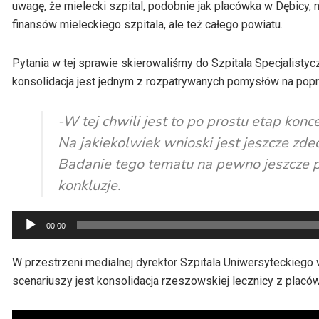
uwagę, że mielecki szpital, podobnie jak placówka w Dębicy, 
finansów mieleckiego szpitala, ale też całego powiatu.
Pytania w tej sprawie skierowaliśmy do Szpitala Specjalisty
konsolidacja jest jednym z rozpatrywanych pomysłów na popraw
-W tej chwili jest to po prostu etap konc
Na jakiekolwiek wnioski jest jeszcze zd
Badanie tego tematu na pewno jeszcze p
konkluzje.
Odtwarzacz
00:00
plików
dźwiękowych
W przestrzeni medialnej dyrektor Szpitala Uniwersyteckiego
scenariuszy jest konsolidacja rzeszowskiej lecznicy z placów