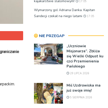
kajakarstwie slalomowym!
17:05
Wymarzony gol Adriana Danka. Kapitan
Sandecji czekał na niego latami
17:05
NIE PRZEGAP
„Uczniowie
Misjonarze”. Zbliża
graniczanie
się Wielki Odpust ku
czci Przemienienia
Pańskiego
29 LIPCA 2026
arpackim.
Miś Uzdrowiska ma
już swoje imię!
5 SIERPNIA 2026
.