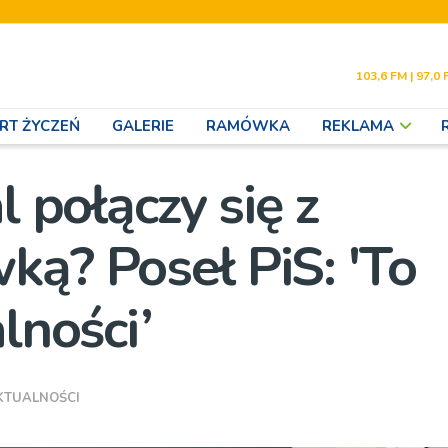
103,6 FM | 97,0 
RT ŻYCZEŃ
GALERIE
RAMÓWKA
REKLAMA
l połączy się z
ką? Poseł PiS: 'To
lności’
KTUALNOŚCI