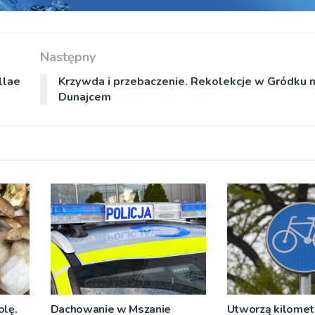
Następny
llae
Krzywda i przebaczenie. Rekolekcje w Gródku 
Dunajcem
olę.
Dachowanie w Mszanie
Utworzą kilomet