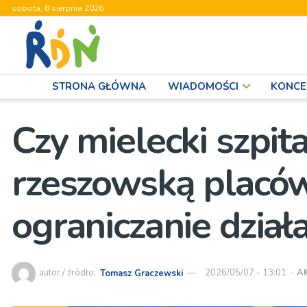
sobota, 8 sierpnia 2026
STRONA GŁÓWNA
WIADOMOŚCI
KONCE
Czy mielecki szpita
rzeszowską placów
ograniczanie działa
autor / źródło:
Tomasz Graczewski
2026/05/07 - 13:01
-
A