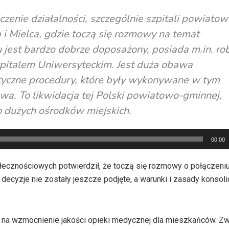
czenie działalności, szczególnie szpitali powiatow
 Mielca, gdzie toczą się rozmowy na temat
u jest bardzo dobrze doposażony, posiada m.in. ro
Szpitalem Uniwersyteckim. Jest duża obawa
styczne procedury, które były wykonywane w tym
owa. To likwidacja tej Polski powiatowo-gminnej,
o dużych ośrodków miejskich.
00:00
łecznościowych potwierdził, że toczą się rozmowy o połączeni
decyzje nie zostały jeszcze podjęte, a warunki i zasady konsol
 na wzmocnienie jakości opieki medycznej dla mieszkańców. Zwr