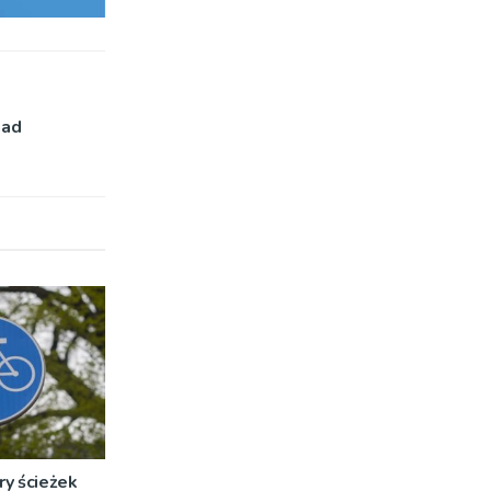
nad
ry ścieżek