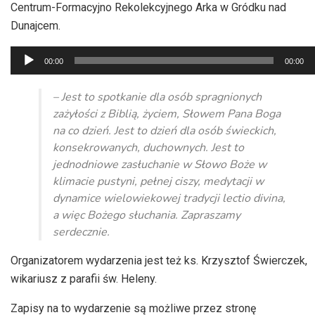
Centrum-Formacyjno Rekolekcyjnego Arka w Gródku nad
Dunajcem.
Odtwarzacz
00:00
00:00
plików
dźwiękowych
– Jest to spotkanie dla osób spragnionych
zażyłości z Biblią,
życiem, Słowem Pana Boga
na co dzień.
Jest to dzień dla osób świeckich,
konsekrowanych, duchownych.
Jest to
jednodniowe zasłuchanie w Słowo Boże w
klimacie pustyni,
pełnej ciszy, medytacji w
dynamice wielowiekowej tradycji
lectio divina,
a więc Bożego słuchania.
Zapraszamy
serdecznie.
Organizatorem wydarzenia jest też ks. Krzysztof Świerczek,
wikariusz z parafii św. Heleny.
Zapisy na to wydarzenie są możliwe przez stronę