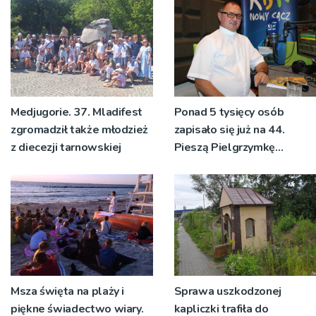
pozdrowienia
Medjugorie. 37. Mladifest
Ponad 5 tysięcy osób
zgromadził także młodzież
zapisało się już na 44.
z diecezji tarnowskiej
Pieszą Pielgrzymkę
Tarnowską [WIDEO]
Msza święta na plaży i
Sprawa uszkodzonej
piękne świadectwo wiary.
kapliczki trafiła do