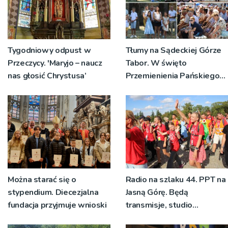
Tygodniowy odpust w
Tłumy na Sądeckiej Górze
Przeczycy. 'Maryjo – naucz
Tabor. W święto
nas głosić Chrystusa’
Przemienienia Pańskiego
bp Jeż przypominał o
znaczeniu Sakramentów
[ZDJĘCIA]
Można starać się o
Radio na szlaku 44. PPT na
stypendium. Diecezjalna
Jasną Górę. Będą
fundacja przyjmuje wnioski
transmisje, studio
pielgrzymkowe,