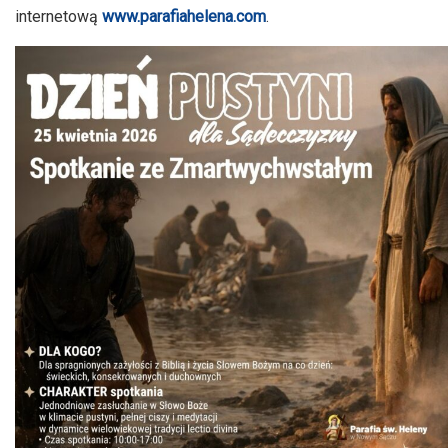
internetową
www.parafiahelena.com
.