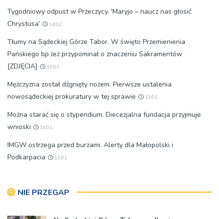
Tygodniowy odpust w Przeczycy. 'Maryjo – naucz nas głosić
Chrystusa’
14:02
Tłumy na Sądeckiej Górze Tabor. W święto Przemienienia
Pańskiego bp Jeż przypominał o znaczeniu Sakramentów
[ZDJĘCIA]
13:01
Mężczyzna został dźgnięty nożem. Pierwsze ustalenia
nowosądeckiej prokuratury w tej sprawie
13:01
Można starać się o stypendium. Diecezjalna fundacja przyjmuje
wnioski
13:01
IMGW ostrzega przed burzami. Alerty dla Małopolski i
Podkarpacia
13:01
NIE PRZEGAP