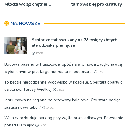
Młodzi wciąż chętnie
tarnowskiej prokuratury
wyjeżdżają na oazy
NAJNOWSZE
Senior został oszukany na 78 tysięcy złotych,
ale odzyska pieniądze
17:05
Budowa basenu w Ptaszkowej opóźni się. Umowa z wykonawcą
wyłonionym w przetargu nie zostanie podpisana
15:03
To będzie niecodzienne widowisko w kościele. Spektakl oparty o
działa św. Teresy Wielkiej
15:03
Jest umowa na regionalne przewozy kolejowe. Czy stare pociągi
zastąpi nowy tabor?
14:02
Wojnicz rozbuduje parking przy węźle przesiadkowym. Powstanie
ponad 60 miejsc
14:02