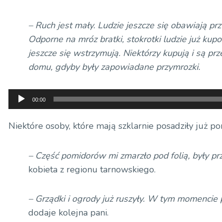
– Ruch jest mały. Ludzie jeszcze się obawiają pr
Odporne na mróz bratki, stokrotki ludzie już k
jeszcze się wstrzymują. Niektórzy kupują i są pr
domu, gdyby były zapowiadane przymrozki.
Odtwarzacz
00:00
plików
dźwiękowych
Niektóre osoby, które mają szklarnie posadziły już 
– Część pomidorów mi zmarzło pod folią, były pr
kobieta z regionu tarnowskiego.
– Grządki i ogrody już ruszyły. W tym momencie
dodaje kolejna pani.