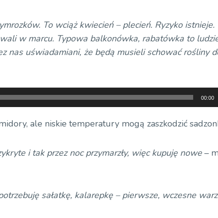
zymrozków. To wciąż kwiecień – plecień. Ryzyko istnieje.
upowali w marcu. Typowa balkonówka, rabatówka to ludzi
zez nas uświadamiani, że będą musieli schować rośliny d
00:00
pomidory, ale niskie temperatury mogą zaszkodzić sadzo
zykryte i tak przez noc przymarzły, więc kupuję nowe
– 
 potrzebuję sałatkę, kalarepkę – pierwsze, wczesne wa