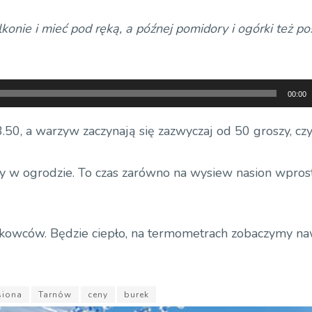
konie i mieć pod ręką, a późnej pomidory i ogórki też p
00:00
50, a warzyw zaczynają się zazwyczaj od 50 groszy, czy 
cy w ogrodzie. To czas zarówno na wysiew nasion wpros
iałkowców. Będzie ciepło, na termometrach zobaczymy n
siona
Tarnów
ceny
burek