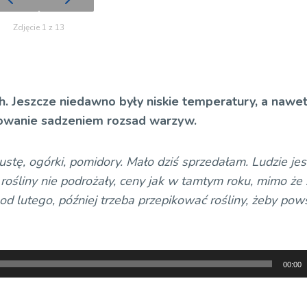
Zdjęcie 1 z 13
h. Jeszcze niedawno były niskie temperatury, a nawe
sowanie sadzeniem rozsad warzyw.
pustę, ogórki, pomidory. Mało dziś sprzedałam. Ludzie je
 rośliny nie podrożały, ceny jak w tamtym roku, mimo że 
od lutego, później trzeba przepikować rośliny, żeby pow
00:00