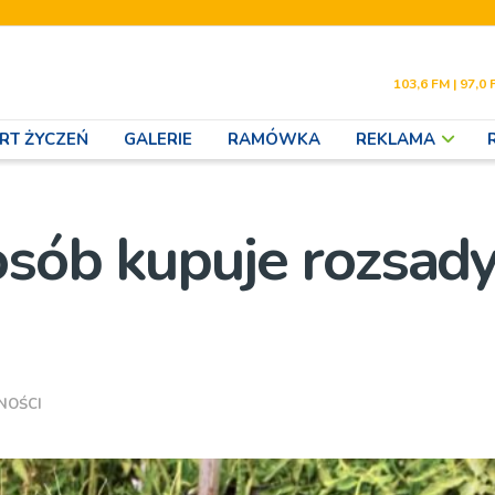
103,6 FM | 97,0 
RT ŻYCZEŃ
GALERIE
RAMÓWKA
REKLAMA
osób kupuje rozsad
NOŚCI