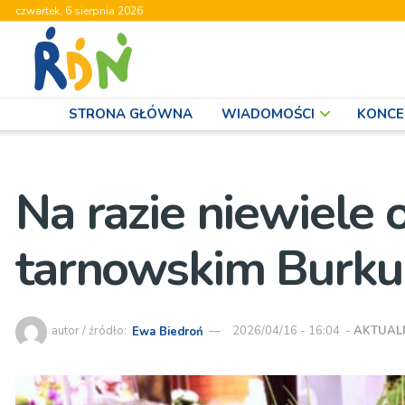
czwartek, 6 sierpnia 2026
STRONA GŁÓWNA
WIADOMOŚCI
KONCE
Na razie niewiele 
tarnowskim Burku
autor / źródło:
Ewa Biedroń
2026/04/16 - 16:04
-
AKTUAL