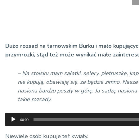
Dużo rozsad na tarnowskim Burku i mało kupującyc
przymrozki, stąd też może wynikać małe zaintere
– Na stoisku mam sałatki, selery, pietruszkę, ka
nie kupują, obawiają się, że będzie zimno. Nasze
nasiona bardzo poszły w górę. Ja sadzę nasiona 
takie rozsady.
Odtwarzacz
00:00
plików
dźwiękowych
Niewiele osób kupuje też kwiaty.