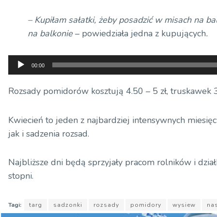
– Kupiłam sałatki, żeby posadzić w misach na bal
na balkonie
– powiedziała jedna z kupujących
.
Odtwarzacz
00:00
plików
dźwiękowych
Rozsady pomidorów kosztują 4.50 – 5 zł, truskawek 3.
Kwiecień to jeden z najbardziej intensywnych miesię
jak i sadzenia rozsad.
Najbliższe dni będą sprzyjały pracom rolników i dz
stopni.
Tagi:
targ
sadzonki
rozsady
pomidory
wysiew
na