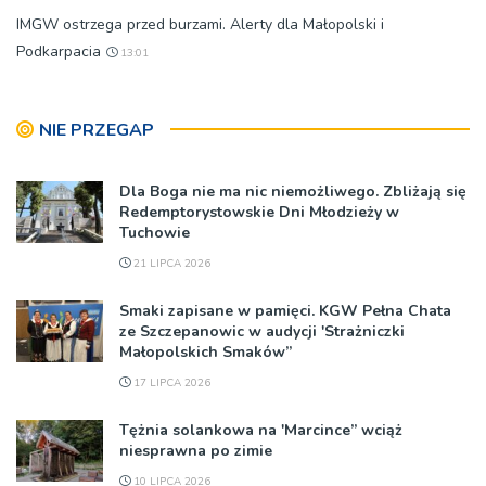
IMGW ostrzega przed burzami. Alerty dla Małopolski i
Podkarpacia
13:01
NIE PRZEGAP
Dla Boga nie ma nic niemożliwego. Zbliżają się
Redemptorystowskie Dni Młodzieży w
Tuchowie
21 LIPCA 2026
Smaki zapisane w pamięci. KGW Pełna Chata
ze Szczepanowic w audycji 'Strażniczki
Małopolskich Smaków”
17 LIPCA 2026
Tężnia solankowa na 'Marcince” wciąż
niesprawna po zimie
10 LIPCA 2026