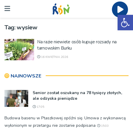
Ot
Tag:
wysiew
Na razie niewiele osób kupuje rozsady na
tarnowskim Burku
16 KWIETNIA 2026
NAJNOWSZE
Senior został oszukany na 78 tysięcy złotych,
ale odzyska pieniądze
17:05
Budowa basenu w Ptaszkowej opóźni się. Umowa z wykonawcą
wyłonionym w przetargu nie zostanie podpisana
15:03