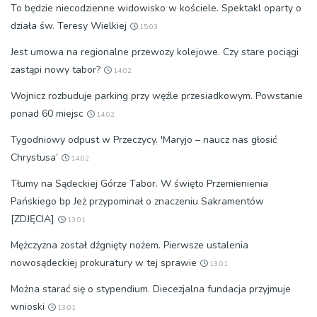
To będzie niecodzienne widowisko w kościele. Spektakl oparty o
działa św. Teresy Wielkiej
15:03
Jest umowa na regionalne przewozy kolejowe. Czy stare pociągi
zastąpi nowy tabor?
14:02
Wojnicz rozbuduje parking przy węźle przesiadkowym. Powstanie
ponad 60 miejsc
14:02
Tygodniowy odpust w Przeczycy. 'Maryjo – naucz nas głosić
Chrystusa’
14:02
Tłumy na Sądeckiej Górze Tabor. W święto Przemienienia
Pańskiego bp Jeż przypominał o znaczeniu Sakramentów
[ZDJĘCIA]
13:01
Mężczyzna został dźgnięty nożem. Pierwsze ustalenia
nowosądeckiej prokuratury w tej sprawie
13:01
Można starać się o stypendium. Diecezjalna fundacja przyjmuje
wnioski
13:01