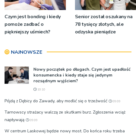
Czym jest bonding i kiedy
Senior został oszukany na
pomoże zadbać o
78 tysięcy złotych, ale
piękniejszy uśmiech?
odzyska pieniądze
NAJNOWSZE
Nowy początek po długach. Czym jest upadłość
konsumencka i kiedy staje się jedynym
rozsądnym wyjściem?
10:10
Pójdą z Dębicy do Zawady, aby modlić się o trzeźwość
09:09
Tarnowscy strażacy walczą ze skutkami burz. Zgłoszenia wciąż
napływają
09:09
W centrum Laskowej będzie nowy most. Do końca roku trzeba