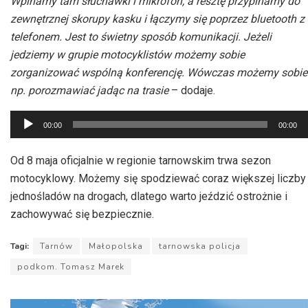
Wpinamy tam słuchawki i mikrofon, a resztę przypinamy do
zewnętrznej skorupy kasku i łączymy się poprzez bluetooth z
telefonem. Jest to świetny sposób komunikacji. Jeżeli
jedziemy w grupie motocyklistów możemy sobie
zorganizować wspólną konferencję. Wówczas możemy sobie
np. porozmawiać jadąc na trasie
– dodaje.
Odtwarzacz
00:00
00:00
plików
dźwiękowych
Od 8 maja oficjalnie w regionie tarnowskim trwa sezon
motocyklowy. Możemy się spodziewać coraz większej liczby
jednośladów na drogach, dlatego warto jeździć ostrożnie i
zachowywać się bezpiecznie.
Tagi:
Tarnów
Małopolska
tarnowska policja
podkom. Tomasz Marek