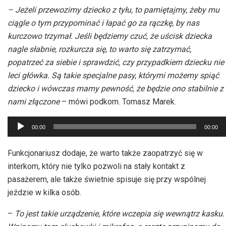
– Jeżeli przewozimy dziecko z tyłu, to pamiętajmy, żeby mu
ciągle o tym przypominać i łapać go za rączkę, by nas
kurczowo trzymał. Jeśli będziemy czuć, że uścisk dziecka
nagle słabnie, rozkurcza się, to warto się zatrzymać,
popatrzeć za siebie i sprawdzić, czy przypadkiem dziecku nie
leci główka. Są takie specjalne pasy, którymi możemy spiąć
dziecko i wówczas mamy pewność, że będzie ono stabilnie z
nami złączone
– mówi podkom. Tomasz Marek.
Odtwarzacz
00:00
00:00
plików
dźwiękowych
Funkcjonariusz dodaje, że warto także zaopatrzyć się w
interkom, który nie tylko pozwoli na stały kontakt z
pasażerem, ale także świetnie spisuje się przy wspólnej
jeździe w kilka osób.
–
To jest takie urządzenie, które wczepia się wewnątrz kasku.