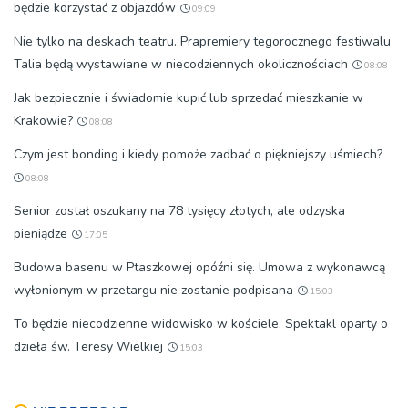
będzie korzystać z objazdów
09:09
Nie tylko na deskach teatru. Prapremiery tegorocznego festiwalu
Talia będą wystawiane w niecodziennych okolicznościach
08:08
Jak bezpiecznie i świadomie kupić lub sprzedać mieszkanie w
Krakowie?
08:08
Czym jest bonding i kiedy pomoże zadbać o piękniejszy uśmiech?
08:08
Senior został oszukany na 78 tysięcy złotych, ale odzyska
pieniądze
17:05
Budowa basenu w Ptaszkowej opóźni się. Umowa z wykonawcą
wyłonionym w przetargu nie zostanie podpisana
15:03
To będzie niecodzienne widowisko w kościele. Spektakl oparty o
dzieła św. Teresy Wielkiej
15:03