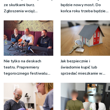
ze skutkami burz.
będzie nowy most. Do
Zgłoszenia wciąż
końca roku trzeba będzie
napływają
korzystać z objazdów
Nie tylko na deskach
Jak bezpiecznie i
teatru. Prapremiery
świadomie kupić lub
tegorocznego festiwalu
sprzedać mieszkanie w
Talia będą wystawiane w
Krakowie?
niecodziennych
okolicznościach