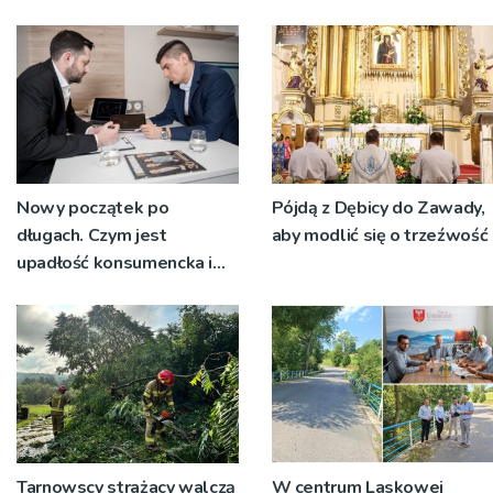
Nowy początek po
Pójdą z Dębicy do Zawady,
długach. Czym jest
aby modlić się o trzeźwość
upadłość konsumencka i
kiedy staje się jedynym
rozsądnym wyjściem?
Tarnowscy strażacy walczą
W centrum Laskowej