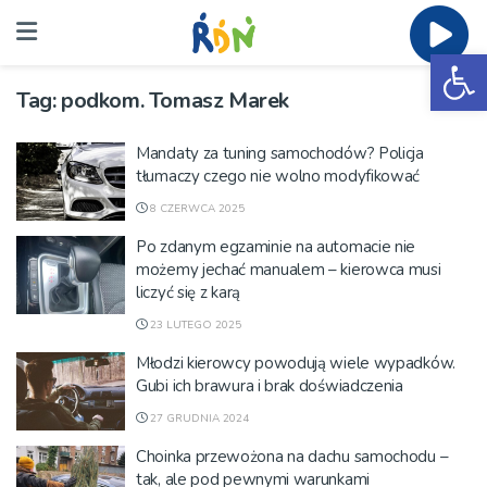
Ot
Tag:
podkom. Tomasz Marek
Mandaty za tuning samochodów? Policja
tłumaczy czego nie wolno modyfikować
8 CZERWCA 2025
Po zdanym egzaminie na automacie nie
możemy jechać manualem – kierowca musi
liczyć się z karą
23 LUTEGO 2025
Młodzi kierowcy powodują wiele wypadków.
Gubi ich brawura i brak doświadczenia
27 GRUDNIA 2024
Choinka przewożona na dachu samochodu –
tak, ale pod pewnymi warunkami