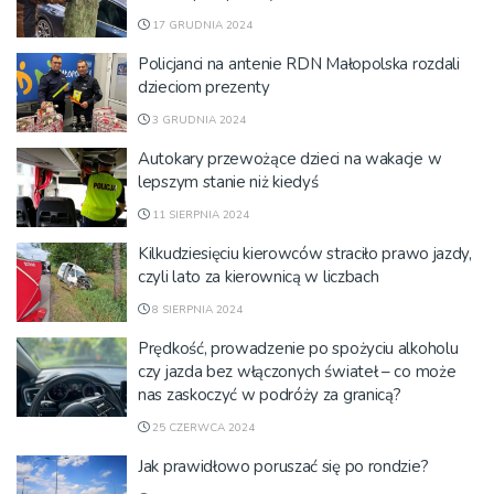
17 GRUDNIA 2024
Policjanci na antenie RDN Małopolska rozdali
dzieciom prezenty
3 GRUDNIA 2024
Autokary przewożące dzieci na wakacje w
lepszym stanie niż kiedyś
11 SIERPNIA 2024
Kilkudziesięciu kierowców straciło prawo jazdy,
czyli lato za kierownicą w liczbach
8 SIERPNIA 2024
Prędkość, prowadzenie po spożyciu alkoholu
czy jazda bez włączonych świateł – co może
nas zaskoczyć w podróży za granicą?
25 CZERWCA 2024
Jak prawidłowo poruszać się po rondzie?