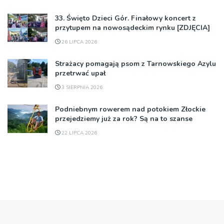
33. Święto Dzieci Gór. Finałowy koncert z
przytupem na nowosądeckim rynku [ZDJĘCIA]
26 LIPCA 2026
Strażacy pomagają psom z Tarnowskiego Azylu
przetrwać upał
3 SIERPNIA 2026
Podniebnym rowerem nad potokiem Złockie
przejedziemy już za rok? Są na to szanse
22 LIPCA 2026