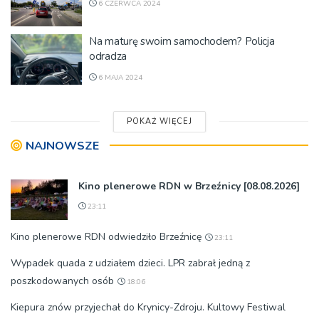
6 CZERWCA 2024
Na maturę swoim samochodem? Policja
odradza
6 MAJA 2024
POKAŻ WIĘCEJ
NAJNOWSZE
Kino plenerowe RDN w Brzeźnicy [08.08.2026]
23:11
Kino plenerowe RDN odwiedziło Brzeźnicę
23:11
Wypadek quada z udziałem dzieci. LPR zabrał jedną z
poszkodowanych osób
18:06
Kiepura znów przyjechał do Krynicy-Zdroju. Kultowy Festiwal