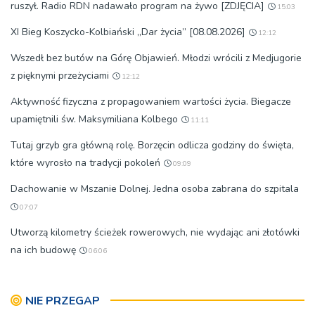
ruszył. Radio RDN nadawało program na żywo [ZDJĘCIA]
15:03
XI Bieg Koszycko-Kolbiański „Dar życia” [08.08.2026]
12:12
Wszedł bez butów na Górę Objawień. Młodzi wrócili z Medjugorie
z pięknymi przeżyciami
12:12
Aktywność fizyczna z propagowaniem wartości życia. Biegacze
upamiętnili św. Maksymiliana Kolbego
11:11
Tutaj grzyb gra główną rolę. Borzęcin odlicza godziny do święta,
które wyrosło na tradycji pokoleń
09:09
Dachowanie w Mszanie Dolnej. Jedna osoba zabrana do szpitala
07:07
Utworzą kilometry ścieżek rowerowych, nie wydając ani złotówki
na ich budowę
06:06
NIE PRZEGAP