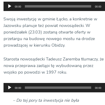
Odtwarzacz
00:00
00:00
plików
dźwiękowych
Swoją inwestycję w gminie Łącko, a konkretnie w
Jazowsku planuje też powiat nowosądecki. W
poniedziałek (23.03) zostaną otwarte oferty w
przetargu na budowę nowego mostu na drodze
prowadzącej w kierunku Obidzy.
Starosta nowosądecki Tadeusz Zaremba tłumaczy, że
nowa przeprawa zastąpi tę wybudowaną przez
wojsko po powodzi w 1997 roku.
Odtwarzacz
00:00
00:00
plików
dźwiękowych
– Do tej pory ta inwestycja nie była