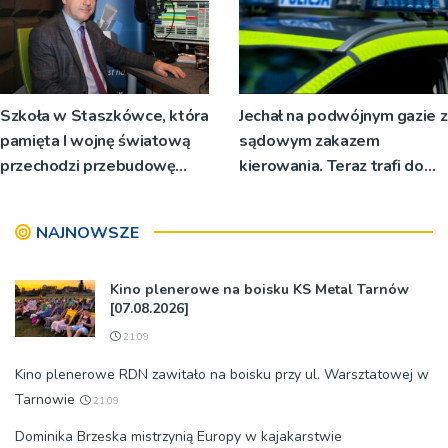
Szkoła w Staszkówce, która
Jechał na podwójnym gazie z
pamięta I wojnę światową
sądowym zakazem
przechodzi przebudowę
kierowania. Teraz trafi do
[WIDEO]
więzienia
NAJNOWSZE
Kino plenerowe na boisku KS Metal Tarnów
[07.08.2026]
21:09
Kino plenerowe RDN zawitało na boisku przy ul. Warsztatowej w
Tarnowie
21:09
Dominika Brzeska mistrzynią Europy w kajakarstwie