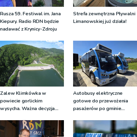
Rusza 59. Festiwal im. Jana
Strefa zewnętrzna Pływalni
Kiepury. Radio RDN będzie
Limanowskiej już działa!
nadawać z Krynicy-Zdroju
Zalew Klimkówka w
Autobusy elektryczne
powiecie gorlickim
gotowe do przewożenia
wysycha. Ważna decyzja
pasażerów po gminie
RZGW [ZDJĘCIA]
Podegrodzie