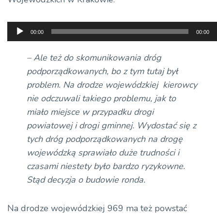
Odtwarzacz
00:00
00:00
plików
dźwiękowych
– Ale też do skomunikowania dróg
podporządkowanych, bo z tym tutaj był
problem. Na drodze wojewódzkiej kierowcy
nie odczuwali takiego problemu, jak to
miało miejsce w przypadku drogi
powiatowej i drogi gminnej. Wydostać się z
tych dróg podporządkowanych na drogę
wojewódzką sprawiało duże trudności i
czasami niestety było bardzo ryzykowne.
Stąd decyzja o budowie ronda.
Na drodze wojewódzkiej 969 ma też powstać