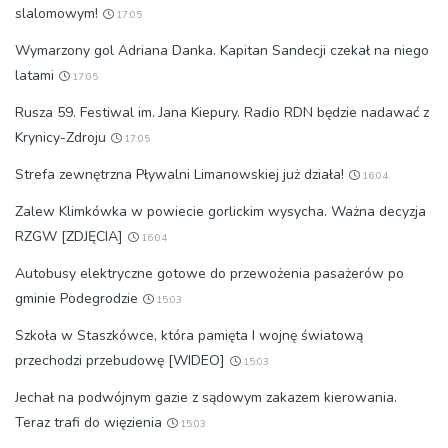
slalomowym!
17:05
Wymarzony gol Adriana Danka. Kapitan Sandecji czekał na niego
latami
17:05
Rusza 59. Festiwal im. Jana Kiepury. Radio RDN będzie nadawać z
Krynicy-Zdroju
17:05
Strefa zewnętrzna Pływalni Limanowskiej już działa!
16:04
Zalew Klimkówka w powiecie gorlickim wysycha. Ważna decyzja
RZGW [ZDJĘCIA]
16:04
Autobusy elektryczne gotowe do przewożenia pasażerów po
gminie Podegrodzie
15:03
Szkoła w Staszkówce, która pamięta I wojnę światową
przechodzi przebudowę [WIDEO]
15:03
Jechał na podwójnym gazie z sądowym zakazem kierowania.
Teraz trafi do więzienia
15:03