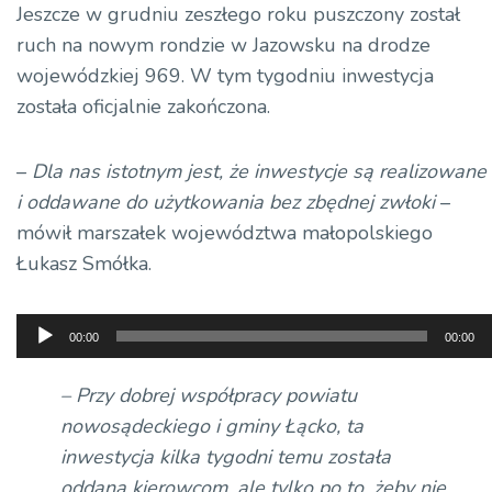
Jeszcze w grudniu zeszłego roku puszczony został
ruch na nowym rondzie w Jazowsku na drodze
wojewódzkiej 969. W tym tygodniu inwestycja
została oficjalnie zakończona.
–
Dla nas istotnym jest, że inwestycje są realizowane
i oddawane do użytkowania bez zbędnej zwłoki
–
mówił marszałek województwa małopolskiego
Łukasz Smółka.
Odtwarzacz
00:00
00:00
plików
dźwiękowych
– Przy dobrej współpracy powiatu
nowosądeckiego i gminy Łącko, ta
inwestycja kilka tygodni temu została
oddana kierowcom, ale tylko po to, żeby nie