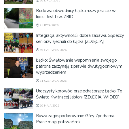
10 LIPCA 2026
Budowa obwodnicy Łącka ruszy jeszcze w
lipcu. Jest tzw. ZRID
2 LIPCA 2026
Integracja, aktywność i dobra zabawa. Sądeccy
seniorzy zjechali do Łącka [ZDJĘCIA]
19 CZERWCA 2026
Łącko: Świętowanie wspomnienia swojego
patrona zaczynają z prawie dwutygodniowym
wyprzedzeniem
11 CZERWCA 2026
Uroczysty korowód przejechał przez Łącko. To
Święto Kwitnącej Jabłoni [ZDJĘCIA, WIDEO]
10 MAJA 2026
Rusza zagospodarowanie Góry Zyndrama.
Prace mają potrwać rok