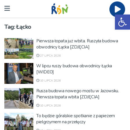
Ot
Tag:
Łącko
Pierwsza łopata już wbita. Ruszyła budowa
obwodnicy Łącka [ZDJĘCIA]
27 LIPCA 2026
W lipcu ruszy budowa obwodnicy Łącka
[WIDEO]
10 LIPCA 2026
Rusza budowa nowego mostu w Jazowsku.
Pierwsza łopata wbita [ZDJĘCIA]
10 LIPCA 2026
To będzie góralskie spotkanie z papieżem
pielgrzymem na przełęczy