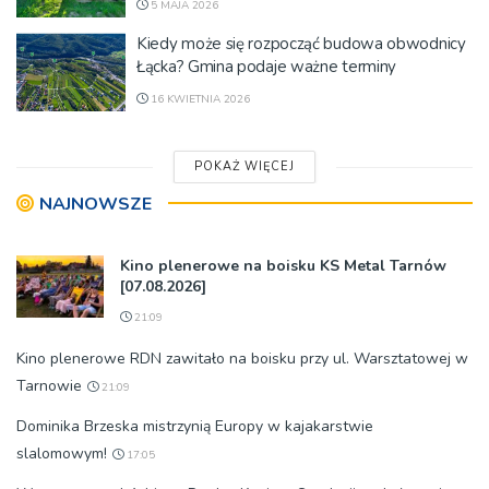
5 MAJA 2026
Kiedy może się rozpocząć budowa obwodnicy
Łącka? Gmina podaje ważne terminy
16 KWIETNIA 2026
POKAŻ WIĘCEJ
NAJNOWSZE
Kino plenerowe na boisku KS Metal Tarnów
[07.08.2026]
21:09
Kino plenerowe RDN zawitało na boisku przy ul. Warsztatowej w
Tarnowie
21:09
Dominika Brzeska mistrzynią Europy w kajakarstwie
slalomowym!
17:05