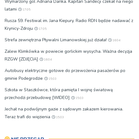
Wymarzony gol Adriana Danka. Kapitan Sandecji czekał na niego
latami
17:05
Rusza 59. Festiwal im. Jana Kiepury. Radio RDN będzie nadawać z
Krynicy-Zdroju
17:05
Strefa zewnętrzna Pływalni Limanowskiej już działa!
16:04
Zalew Klimkówka w powiecie gorlickim wysycha. Ważna decyzja
RZGW [ZDJĘCIA]
16:04
Autobusy elektryczne gotowe do przewożenia pasażerów po
gminie Podegrodzie
15:03
Szkoła w Staszkówce, która pamięta I wojnę światową
przechodzi przebudowę [WIDEO]
15:03
Jechał na podwójnym gazie z sądowym zakazem kierowania.
Teraz trafi do więzienia
15:03