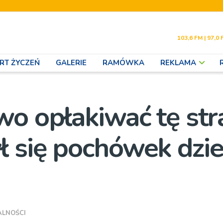
103,6 FM | 97,0 
RT ŻYCZEŃ
GALERIE
RAMÓWKA
REKLAMA
o opłakiwać tę stra
 się pochówek dzie
ALNOŚCI