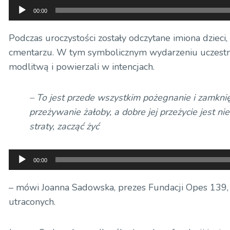
Odtwarzacz
00:00
plików
dźwiękowych
Podczas uroczystości zostały odczytane imiona dzieci
cmentarzu. W tym symbolicznym wydarzeniu uczestniczy
modlitwą i powierzali w intencjach.
– To jest przede wszystkim pożegnanie i zamkni
przeżywanie żałoby, a dobre jej przeżycie jest 
straty, zacząć żyć
Odtwarzacz
00:00
plików
dźwiękowych
– mówi Joanna Sadowska, prezes Fundacji Opes 139, 
utraconych.