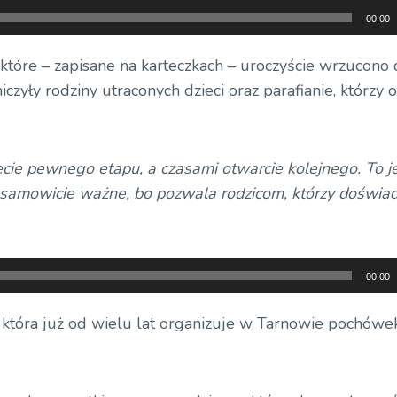
00:00
, które – zapisane na karteczkach – uroczyście wrzucono
ły rodziny utraconych dzieci oraz parafianie, którzy ot
ęcie pewnego etapu, a czasami otwarcie kolejnego. To j
niesamowicie ważne, bo pozwala rodzicom, którzy doświad
00:00
która już od wielu lat organizuje w Tarnowie pochówek