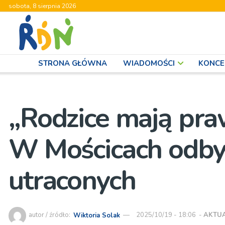
sobota, 8 sierpnia 2026
STRONA GŁÓWNA
WIADOMOŚCI
KONCE
„Rodzice mają praw
W Mościcach odbył
utraconych
autor / źródło:
Wiktoria Solak
2025/10/19 - 18:06
-
AKTU