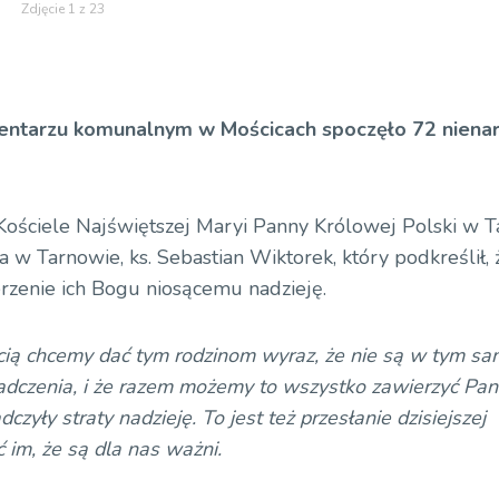
Zdjęcie 1 z 23
cmentarzu komunalnym w Mościcach spoczęło 72 niena
Kościele Najświętszej Maryi Panny Królowej Polski w 
a w Tarnowie, ks. Sebastian Wiktorek, który podkreślił,
erzenie ich Bogu niosącemu nadzieję.
cią chcemy dać tym rodzinom wyraz, że nie są w tym sam
adczenia, i że razem możemy to wszystko zawierzyć Pan
zyły straty nadzieję. To jest też przesłanie dzisiejszej
 im, że są dla nas ważni.