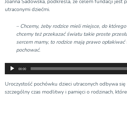
Joanna Sadowska, podkreśla, że celem fundacji jest 
utraconymi dziećmi.
– Chcemy, żeby rodzice mieli miejsce, do którego 
chcemy też przekazać światu takie proste przesła
sercem mamy, to rodzice mają prawo opłakiwać tę
pochować.
Odtwarzacz
00:00
plików
dźwiękowych
Uroczystość pochówku dzieci utraconych odbywa się 
szczególny czas modlitwy i pamięci o rodzinach, które