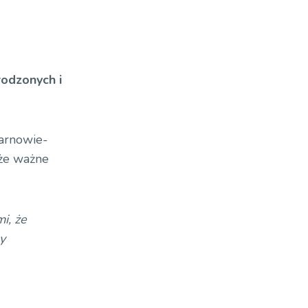
rodzonych i
Tarnowie-
 że ważne
i, że
y