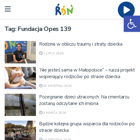
Ot
Tag:
Fundacja Opes 139
Rodzina w obliczu traumy i straty dziecka
1 LIPCA 2026
’Nie jesteś sama w Małopolsce” – rusza projekt
wspierający rodziców po stracie dziecka
30 KWIETNIA 2026
Pożegnanie dzieci utraconych. Na cmentarzu
zostaną odczytane ich imiona
3 MARCA 2026
Będzie kolejna grupa wsparcia dla rodziców po
stracie dziecka
13 STYCZNIA 2026