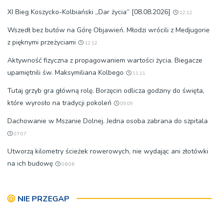
XI Bieg Koszycko-Kolbiański „Dar życia” [08.08.2026]
12:12
Wszedł bez butów na Górę Objawień. Młodzi wrócili z Medjugorie
z pięknymi przeżyciami
12:12
Aktywność fizyczna z propagowaniem wartości życia. Biegacze
upamiętnili św. Maksymiliana Kolbego
11:11
Tutaj grzyb gra główną rolę. Borzęcin odlicza godziny do święta,
które wyrosło na tradycji pokoleń
09:09
Dachowanie w Mszanie Dolnej. Jedna osoba zabrana do szpitala
07:07
Utworzą kilometry ścieżek rowerowych, nie wydając ani złotówki
na ich budowę
06:06
NIE PRZEGAP