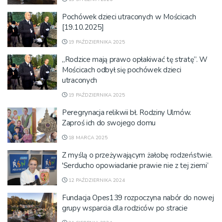
Pochówek dzieci utraconych w Mościcach
[19.10.2025]
19 PAŹDZIERNIKA 2025
„Rodzice mają prawo opłakiwać tę stratę”. W
Mościcach odbył się pochówek dzieci
utraconych
19 PAŹDZIERNIKA 2025
Peregrynacja relikwii bł. Rodziny Ulmów.
Zaproś ich do swojego domu
18 MARCA 2025
Z myślą o przeżywającym żałobę rodzeństwie.
'Serducho opowiadanie prawie nie z tej ziemi’
12 PAŹDZIERNIKA 2024
Fundacja Opes139 rozpoczyna nabór do nowej
grupy wsparcia dla rodziców po stracie