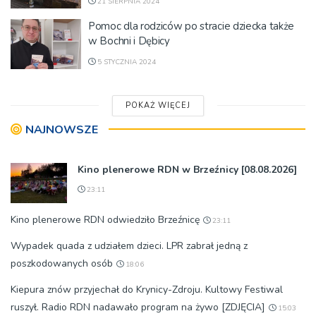
21 SIERPNIA 2024
Pomoc dla rodziców po stracie dziecka także
w Bochni i Dębicy
5 STYCZNIA 2024
POKAŻ WIĘCEJ
NAJNOWSZE
Kino plenerowe RDN w Brzeźnicy [08.08.2026]
23:11
Kino plenerowe RDN odwiedziło Brzeźnicę
23:11
Wypadek quada z udziałem dzieci. LPR zabrał jedną z
poszkodowanych osób
18:06
Kiepura znów przyjechał do Krynicy-Zdroju. Kultowy Festiwal
ruszył. Radio RDN nadawało program na żywo [ZDJĘCIA]
15:03