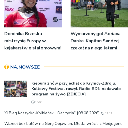
Dominika Brzeska
Wymarzony gol Adriana
mistrzynią Europy w
Danka. Kapitan Sandecji
kajakarstwie slalomowym!
czekał na niego latami
NAJNOWSZE
Kiepura znów przyjechał do Krynicy-Zdroju.
Kultowy Festiwal ruszył. Radio RDN nadawało
program na żywo [ZDJĘCIA]
15:03
XI Bieg Koszycko-Kolbiański „Dar życia” [08.08.2026]
12:12
Wszedł bez butów na Górę Objawień. Młodzi wrócili z Medjugorie