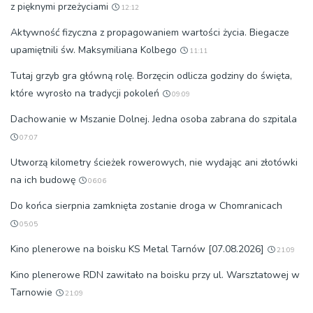
z pięknymi przeżyciami
12:12
Aktywność fizyczna z propagowaniem wartości życia. Biegacze
upamiętnili św. Maksymiliana Kolbego
11:11
Tutaj grzyb gra główną rolę. Borzęcin odlicza godziny do święta,
które wyrosło na tradycji pokoleń
09:09
Dachowanie w Mszanie Dolnej. Jedna osoba zabrana do szpitala
07:07
Utworzą kilometry ścieżek rowerowych, nie wydając ani złotówki
na ich budowę
06:06
Do końca sierpnia zamknięta zostanie droga w Chomranicach
05:05
Kino plenerowe na boisku KS Metal Tarnów [07.08.2026]
21:09
Kino plenerowe RDN zawitało na boisku przy ul. Warsztatowej w
Tarnowie
21:09