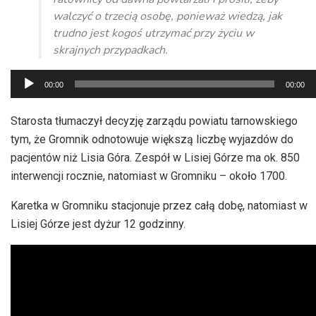
walczyć o trzecią osobę, ponieważ wiedzą, jak
trudno jest kogoś utrzymać przy życiu w
skrajnych przypadkach.
Odtwarzacz
00:00
00:00
plików
dźwiękowych
Starosta tłumaczył decyzję zarządu powiatu tarnowskiego
tym, że Gromnik odnotowuje większą liczbę wyjazdów do
pacjentów niż Lisia Góra. Zespół w Lisiej Górze ma ok. 850
interwencji rocznie, natomiast w Gromniku – około 1700.
Karetka w Gromniku stacjonuje przez całą dobę, natomiast w
Lisiej Górze jest dyżur 12 godzinny.