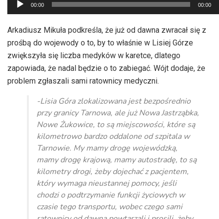
Odtwarzacz
00:00
00:00
plików
dźwiękowych
Arkadiusz Mikuła podkreśla, że już od dawna zwracał się z
prośbą do wojewody o to, by to właśnie w Lisiej Górze
zwiększyła się liczba medyków w karetce, dlatego
zapowiada, że nadal będzie o to zabiegać. Wójt dodaje, że
problem zgłaszali sami ratownicy medyczni.
-Lisia Góra zlokalizowana jest bezpośrednio
przy granicy Tarnowa, ale już Nowa Jastrząbka,
Nowe Żukowice, to są miejscowości, które są
kilometrowo bardzo oddalone od szpitala w
Tarnowie. My mamy drogę wojewódzką,
mamy drogę krajową, mamy autostradę, to są
kilometry drogi, żeby dojechać z pacjentem,
który wymaga nieustannej pomocy, jeśli
chodzi o podtrzymanie funkcji życiowych w
czasie tego transportu, wobec czego sami
ratownicy od dawna powtarzali i prosili, żeby