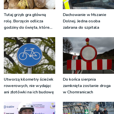
Tutaj grzyb gra główną
Dachowanie w Mszanie
rolę. Borzęcin odlicza
Dolnej. Jedna osoba
godziny do święta, które
zabrana do szpitala
wyrosło na tradycji
pokoleń
Utworzą kilometry ścieżek
Do końca sierpnia
rowerowych, nie wydając
zamknięta zostanie droga
ani złotówki na ich budowę
w Chomranicach