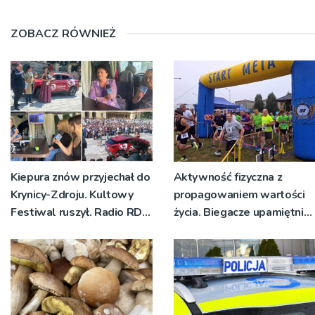
ZOBACZ RÓWNIEŻ
Kiepura znów przyjechał do
Aktywność fizyczna z
Krynicy-Zdroju. Kultowy
propagowaniem wartości
Festiwal ruszył. Radio RDN
życia. Biegacze upamiętnili
nadawało program na
św. Maksymiliana Kolbego
żywo [ZDJĘCIA]