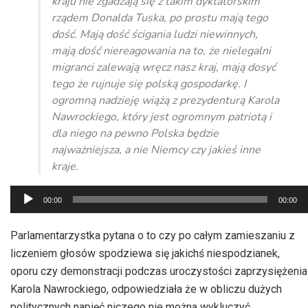
kraju nie zgadzają się z takim dyktatorskim
rządem Donalda Tuska, po prostu mają tego
dość. Mają dość ścigania ludzi niewinnych,
mają dość niereagowania na to, że nielegalni
migranci zalewają wręcz nasz kraj, mają dosyć
tego że rujnuje się polską gospodarkę. I
ogromną nadzieję wiążą z prezydenturą Karola
Nawrockiego, który jest ogromnym patriotą i
dla niego na pewno Polska będzie
najważniejsza, a nie Niemcy czy jakieś inne
kraje.
Odtwarzacz
00:00
00:00
plików
dźwiękowych
Parlamentarzystka pytana o to czy po całym zamieszaniu z
liczeniem głosów spodziewa się jakichś niespodzianek,
oporu czy demonstracji podczas uroczystości zaprzysiężenia
Karola Nawrockiego, odpowiedziała że w obliczu dużych
politycznych napięć niczego nie można wykluczyć.