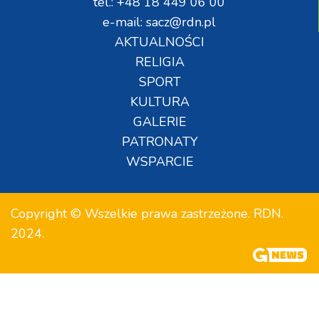
tel.: +48 18 449 06 00
e-mail: sacz@rdn.pl
AKTUALNOŚCI
RELIGIA
SPORT
KULTURA
GALERIE
PATRONATY
WSPARCIE
Copyright © Wszelkie prawa zastrzeżone. RDN.
2024.