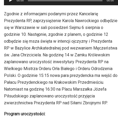
00:00
00:00
plików
dźwiękowych
Zgodnie z informacjami podanymi przez Kancelarię
Prezydenta RP, zaprzysiężenie Karola Nawrockiego odbędzie
się w Warszawie w sali posiedzeń Sejmu 6 sierpnia o
godzinie 10. Następnie, zgodnie z planem, o godzinie 12
odbędzie się msza święta w intencji ojczyzny i Prezydenta
RP w Bazylice Archikatedralnej pod wezwaniem Męczeństwa
św. Jana Chrzciciela. Na godzinę 14 w Zamku Królewskim
zaplanowano uroczystość inwestytury Prezydenta RP na
Wielkiego Mistrza Orderu Orła Białego i Orderu Odrodzenia
Polski. O godzinie 15:15 nowa para prezydencka ma wejść do
Pałacu Prezydenckiego na Krakowskim Przedmieściu.
Natomiast na godzinę 16:30 na Placu Marszałka Józefa
Piłsudskiego zaplanowano uroczystość przyjęcia
zwierzchnictwa Prezydenta RP nad Siłami Zbrojnymi RP.
Program uroczystości: