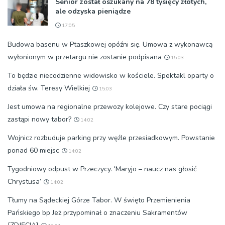
Senior został oszukany na 78 tysięcy złotych,
ale odzyska pieniądze
17:05
Budowa basenu w Ptaszkowej opóźni się. Umowa z wykonawcą
wyłonionym w przetargu nie zostanie podpisana
15:03
To będzie niecodzienne widowisko w kościele. Spektakl oparty o
działa św. Teresy Wielkiej
15:03
Jest umowa na regionalne przewozy kolejowe. Czy stare pociągi
zastąpi nowy tabor?
14:02
Wojnicz rozbuduje parking przy węźle przesiadkowym. Powstanie
ponad 60 miejsc
14:02
Tygodniowy odpust w Przeczycy. 'Maryjo – naucz nas głosić
Chrystusa’
14:02
Tłumy na Sądeckiej Górze Tabor. W święto Przemienienia
Pańskiego bp Jeż przypominał o znaczeniu Sakramentów