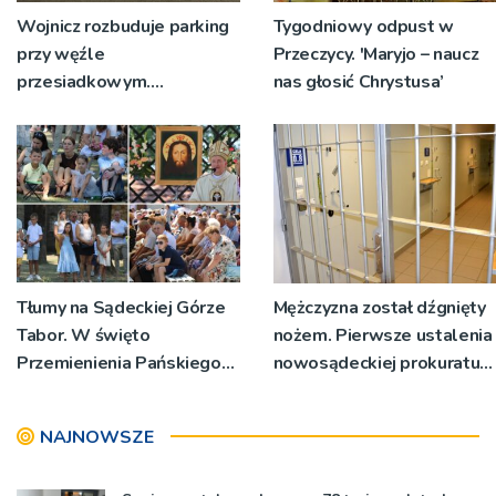
Wojnicz rozbuduje parking
Tygodniowy odpust w
przy węźle
Przeczycy. 'Maryjo – naucz
przesiadkowym.
nas głosić Chrystusa’
Powstanie ponad 60
miejsc
Tłumy na Sądeckiej Górze
Mężczyzna został dźgnięty
Tabor. W święto
nożem. Pierwsze ustalenia
Przemienienia Pańskiego
nowosądeckiej prokuratury
bp Jeż przypominał o
w tej sprawie
znaczeniu Sakramentów
NAJNOWSZE
[ZDJĘCIA]