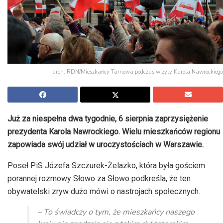
arch. RDN/Mieszkańcy Tarnowa podczas wizyty Karola Nawrockiego
Już za niespełna dwa tygodnie, 6 sierpnia zaprzysiężenie
prezydenta Karola Nawrockiego. Wielu mieszkańców regionu
zapowiada swój udział w uroczystościach w Warszawie.
Poseł PiS Józefa Szczurek-Żelazko, która była gościem
porannej rozmowy Słowo za Słowo podkreśla, że ten
obywatelski zryw dużo mówi o nastrojach społecznych.
– To świadczy o tym, że mieszkańcy naszego