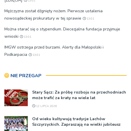
[ZDJĘCIA]
13:01
Mężczyzna został dźgnięty nożem. Pierwsze ustalenia
nowosądeckiej prokuratury w tej sprawie
13:01
Można starać się o stypendium. Diecezjalna fundacja przyjmuje
wnioski
13:01
IMGW ostrzega przed burzami. Alerty dla Małopolski i
Podkarpacia
13:01
NIE PRZEGAP
Stary Sącz: Za próbę rozboju na przechodniach
może trafić za kraty na wiele lat
12 LIPCA 2026
Od wieku kultywują tradycje Lachów
Szczyrzyckich. Zapraszają na wielki jubileusz