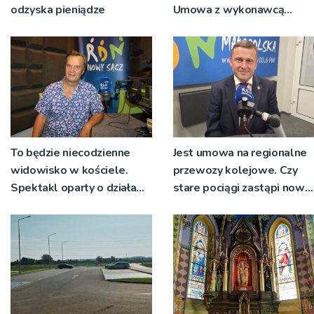
odzyska pieniądze
Umowa z wykonawcą
wyłonionym w przetargu
nie zostanie podpisana
To będzie niecodzienne
Jest umowa na regionalne
widowisko w kościele.
przewozy kolejowe. Czy
Spektakl oparty o działa
stare pociągi zastąpi nowy
św. Teresy Wielkiej
tabor?