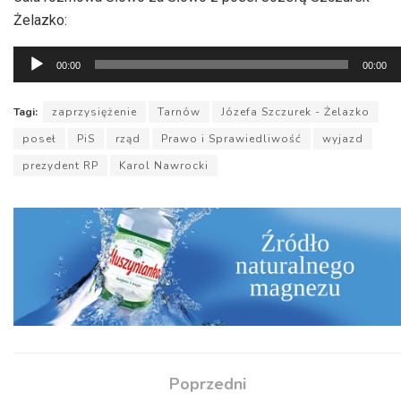
Żelazko:
Odtwarzacz
00:00
00:00
plików
dźwiękowych
Tagi:
zaprzysiężenie
Tarnów
Józefa Szczurek - Żelazko
poseł
PiS
rząd
Prawo i Sprawiedliwość
wyjazd
prezydent RP
Karol Nawrocki
Poprzedni