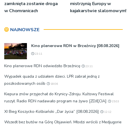
zamknięta zostanie droga
mistrzynią Europy w
w Chomranicach
kajakarstwie slalomowym!
NAJNOWSZE
Kino plenerowe RDN w Brzeźnicy [08.08.2026]
23:11
Kino plenerowe RDN odwiedziło Brzeźnicę
23:11
Wypadek quada z udziałem dzieci. LPR zabrał jedną z
poszkodowanych osób
18:06
Kiepura znów przyjechał do Krynicy-Zdroju. Kultowy Festiwal
ruszył. Radio RDN nadawało program na żywo [ZDJĘCIA]
15:03
XI Bieg Koszycko-Kolbiański „Dar życia” [08.08.2026]
12:12
Wszedł bez butów na Górę Objawień. Młodzi wrócili z Medjugorie