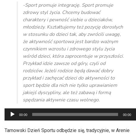
-Sport promuje integrację. Sport promuje
zdrowy styl życia. Chcemy budować
charaktery i pewność siebie u dzieciaków,
młodzieży. Kształtujemy też pozycję dorosłych
w stosunku do dzieci tak, aby zwrócili uwagę,
że aktywność sportowa jest bardzo ważnym
czynnikiem wzrostu i zdrowego stylu życia
wśród dzieci, która zaprocentuje w przyszłości.
Przykład idzie zawsze od góry, czyli od
rodziców. Jeżeli rodzice będą dawać dobry
przykład i zachęcać dzieci do aktywności to
sport będzie dla nich nie tylko uprawianiem
jakiejś dyscypliny, ale też zabawą i formą
spędzania aktywnie czasu wolnego.
Odtwarzacz
00:00
00:00
plików
dźwiękowych
Tarnowski Dzień Sportu odbędzie się, tradycyjnie, w Arenie