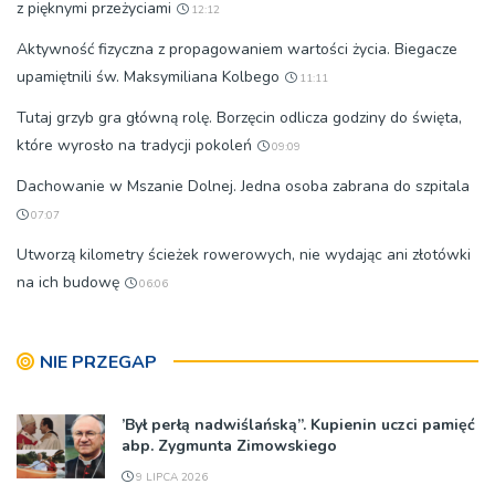
z pięknymi przeżyciami
12:12
Aktywność fizyczna z propagowaniem wartości życia. Biegacze
upamiętnili św. Maksymiliana Kolbego
11:11
Tutaj grzyb gra główną rolę. Borzęcin odlicza godziny do święta,
które wyrosło na tradycji pokoleń
09:09
Dachowanie w Mszanie Dolnej. Jedna osoba zabrana do szpitala
07:07
Utworzą kilometry ścieżek rowerowych, nie wydając ani złotówki
na ich budowę
06:06
NIE PRZEGAP
’Był perłą nadwiślańską”. Kupienin uczci pamięć
abp. Zygmunta Zimowskiego
9 LIPCA 2026