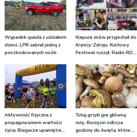
Wypadek quada z udziałem
Kiepura znów przyjechał do
dzieci. LPR zabrał jedną z
Krynicy-Zdroju. Kultowy
poszkodowanych osób
Festiwal ruszył. Radio RDN
nadawało program na
żywo [ZDJĘCIA]
Aktywność fizyczna z
Tutaj grzyb gra główną
propagowaniem wartości
rolę. Borzęcin odlicza
życia. Biegacze upamiętnili
godziny do święta, które