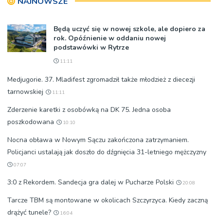
NAJNOWSZE
Będą uczyć się w nowej szkole, ale dopiero za
rok. Opóźnienie w oddaniu nowej
podstawówki w Rytrze
11:11
Medjugorie. 37. Mladifest zgromadził także młodzież z diecezji
tarnowskiej
11:11
Zderzenie karetki z osobówką na DK 75. Jedna osoba
poszkodowana
10:10
Nocna obława w Nowym Sączu zakończona zatrzymaniem.
Policjanci ustalają jak doszło do dźgnięcia 31-letniego mężczyzny
07:07
3:0 z Rekordem. Sandecja gra dalej w Pucharze Polski
20:08
Tarcze TBM są montowane w okolicach Szczyrzyca. Kiedy zaczną
drążyć tunele?
16:04