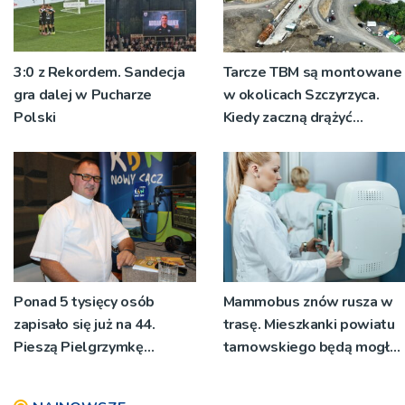
3:0 z Rekordem. Sandecja
Tarcze TBM są montowane
gra dalej w Pucharze
w okolicach Szczyrzyca.
Polski
Kiedy zaczną drążyć
tunele?
Ponad 5 tysięcy osób
Mammobus znów rusza w
zapisało się już na 44.
trasę. Mieszkanki powiatu
Pieszą Pielgrzymkę
tarnowskiego będą mogły
Tarnowską [WIDEO]
wykonać bezpłatne
badania