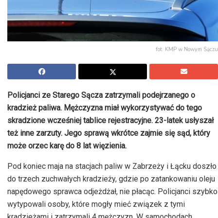
fot. KMP w Nowym Sączu
Policjanci ze Starego Sącza zatrzymali podejrzanego o
kradzież paliwa. Mężczyzna miał wykorzystywać do tego
skradzione wcześniej tablice rejestracyjne. 23-latek usłyszał
też inne zarzuty. Jego sprawą wkrótce zajmie się sąd, który
może orzec karę do 8 lat więzienia.
Pod koniec maja na stacjach paliw w
Zabrzeży
i Łącku doszło
do trzech zuchwałych kradzieży, gdzie po zatankowaniu oleju
napędowego sprawca odjeżdżał, nie płacąc. Policjanci szybko
wytypowali osoby, które mogły mieć związek z tymi
kradzieżami i zatrzymali 4 mężczyzn. W samochodach,