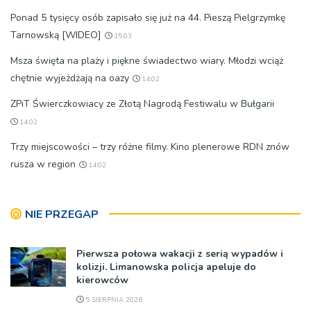
Ponad 5 tysięcy osób zapisało się już na 44. Pieszą Pielgrzymkę
Tarnowską [WIDEO]
15:03
Msza święta na plaży i piękne świadectwo wiary. Młodzi wciąż
chętnie wyjeżdżają na oazy
14:02
ZPiT Świerczkowiacy ze Złotą Nagrodą Festiwalu w Bułgarii
14:02
Trzy miejscowości – trzy różne filmy. Kino plenerowe RDN znów
rusza w region
14:02
NIE PRZEGAP
Pierwsza połowa wakacji z serią wypadów i
kolizji. Limanowska policja apeluje do
kierowców
5 SIERPNIA 2026