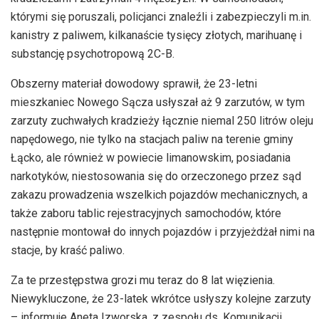
którymi się poruszali, policjanci znaleźli i zabezpieczyli m.in.
kanistry z paliwem, kilkanaście tysięcy złotych, marihuanę i
substancję psychotropową
2C-B
.
Obszerny materiał dowodowy sprawił, że 23-letni
mieszkaniec Nowego Sącza usłyszał aż 9 zarzutów, w tym
zarzuty zuchwałych kradzieży łącznie niemal 250 litrów oleju
napędowego, nie tylko na stacjach paliw na terenie gminy
Łącko, ale również w powiecie limanowskim, posiadania
narkotyków, niestosowania się do orzeczonego przez sąd
zakazu prowadzenia wszelkich pojazdów mechanicznych, a
także zaboru tablic rejestracyjnych samochodów, które
następnie montował do innych pojazdów i przyjeżdżał nimi na
stacje, by kraść paliwo.
Za te przestępstwa grozi mu teraz do 8 lat więzienia.
Niewykluczone, że 23-latek wkrótce usłyszy kolejne
zarzuty
– informuje
Aneta
Izworska
, z zespołu ds. Komunikacji