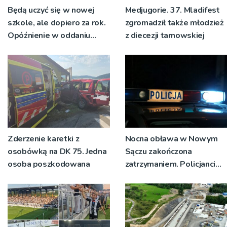
Będą uczyć się w nowej
Medjugorie. 37. Mladifest
szkole, ale dopiero za rok.
zgromadził także młodzież
Opóźnienie w oddaniu
z diecezji tarnowskiej
nowej podstawówki w
Rytrze
Zderzenie karetki z
Nocna obława w Nowym
osobówką na DK 75. Jedna
Sączu zakończona
osoba poszkodowana
zatrzymaniem. Policjanci
ustalają jak doszło do
dźgnięcia 31-letniego
mężczyzny