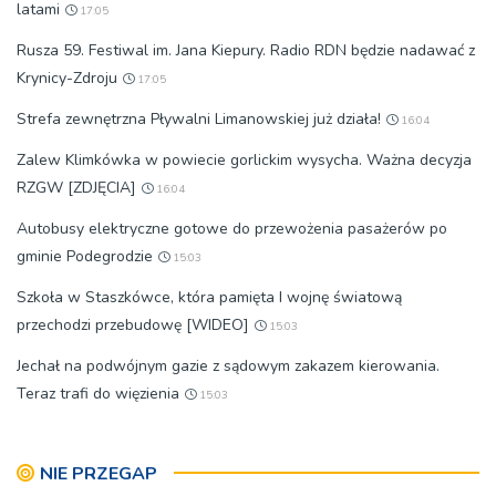
latami
17:05
Rusza 59. Festiwal im. Jana Kiepury. Radio RDN będzie nadawać z
Krynicy-Zdroju
17:05
Strefa zewnętrzna Pływalni Limanowskiej już działa!
16:04
Zalew Klimkówka w powiecie gorlickim wysycha. Ważna decyzja
RZGW [ZDJĘCIA]
16:04
Autobusy elektryczne gotowe do przewożenia pasażerów po
gminie Podegrodzie
15:03
Szkoła w Staszkówce, która pamięta I wojnę światową
przechodzi przebudowę [WIDEO]
15:03
Jechał na podwójnym gazie z sądowym zakazem kierowania.
Teraz trafi do więzienia
15:03
NIE PRZEGAP