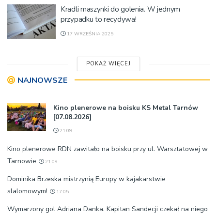
Kradli maszynki do golenia. W jednym
przypadku to recydywa!
17 WRZEŚNIA 2025
POKAŻ WIĘCEJ
NAJNOWSZE
Kino plenerowe na boisku KS Metal Tarnów
[07.08.2026]
21:09
Kino plenerowe RDN zawitało na boisku przy ul. Warsztatowej w
Tarnowie
21:09
Dominika Brzeska mistrzynią Europy w kajakarstwie
slalomowym!
17:05
Wymarzony gol Adriana Danka. Kapitan Sandecji czekał na niego