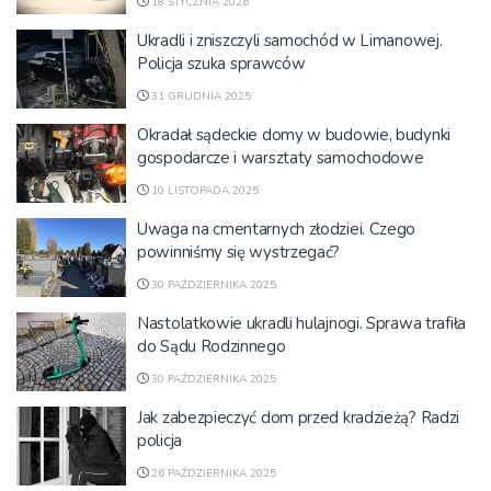
18 STYCZNIA 2026
Ukradli i zniszczyli samochód w Limanowej.
Policja szuka sprawców
31 GRUDNIA 2025
Okradał sądeckie domy w budowie, budynki
gospodarcze i warsztaty samochodowe
10 LISTOPADA 2025
Uwaga na cmentarnych złodziei. Czego
powinniśmy się wystrzegać?
30 PAŹDZIERNIKA 2025
Nastolatkowie ukradli hulajnogi. Sprawa trafiła
do Sądu Rodzinnego
30 PAŹDZIERNIKA 2025
Jak zabezpieczyć dom przed kradzieżą? Radzi
policja
26 PAŹDZIERNIKA 2025