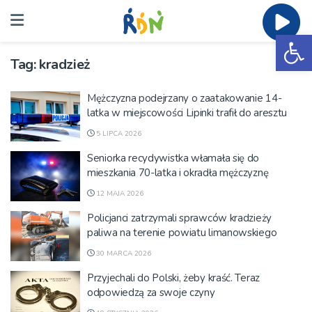
Ot
Tag:
kradzież
Mężczyzna podejrzany o zaatakowanie 14-
latka w miejscowości Lipinki trafił do aresztu
5 LIPCA 2026
Seniorka recydywistka włamała się do
mieszkania 70-latka i okradła mężczyznę
12 MAJA 2026
Policjanci zatrzymali sprawców kradzieży
paliwa na terenie powiatu limanowskiego
30 MARCA 2026
Przyjechali do Polski, żeby kraść. Teraz
odpowiedzą za swoje czyny