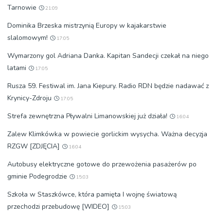
Tarnowie
21:09
Dominika Brzeska mistrzynią Europy w kajakarstwie
slalomowym!
17:05
Wymarzony gol Adriana Danka. Kapitan Sandecji czekał na niego
latami
17:05
Rusza 59. Festiwal im. Jana Kiepury. Radio RDN będzie nadawać z
Krynicy-Zdroju
17:05
Strefa zewnętrzna Pływalni Limanowskiej już działa!
16:04
Zalew Klimkówka w powiecie gorlickim wysycha. Ważna decyzja
RZGW [ZDJĘCIA]
16:04
Autobusy elektryczne gotowe do przewożenia pasażerów po
gminie Podegrodzie
15:03
Szkoła w Staszkówce, która pamięta I wojnę światową
przechodzi przebudowę [WIDEO]
15:03