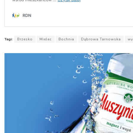
Tagi:
Brzesko
Mielec
Bochnia
Dąbrowa Tarnowska
wy