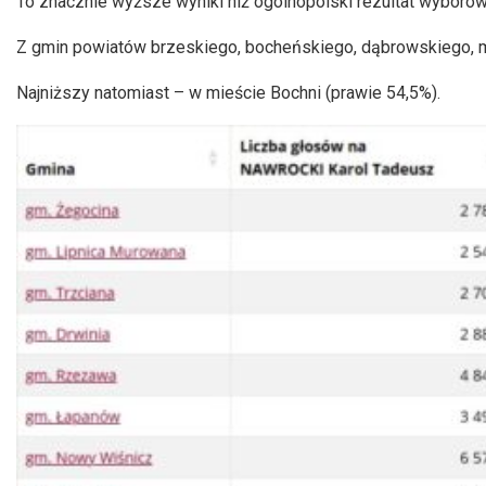
To znacznie wyższe wyniki niż ogólnopolski rezultat wyborów
Z gmin powiatów brzeskiego, bocheńskiego, dąbrowskiego, m
Najniższy natomiast – w mieście Bochni (prawie 54,5%).