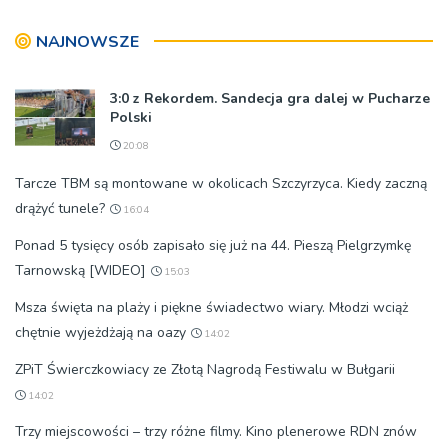
organizatorów i spółki NIK
NAJNOWSZE
3:0 z Rekordem. Sandecja gra dalej w Pucharze
Polski
20:08
Tarcze TBM są montowane w okolicach Szczyrzyca. Kiedy zaczną
drążyć tunele?
16:04
Ponad 5 tysięcy osób zapisało się już na 44. Pieszą Pielgrzymkę
Tarnowską [WIDEO]
15:03
Msza święta na plaży i piękne świadectwo wiary. Młodzi wciąż
chętnie wyjeżdżają na oazy
14:02
ZPiT Świerczkowiacy ze Złotą Nagrodą Festiwalu w Bułgarii
14:02
Trzy miejscowości – trzy różne filmy. Kino plenerowe RDN znów