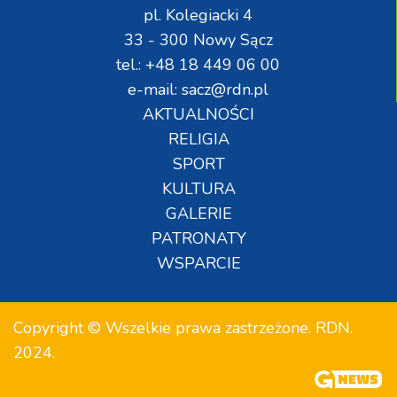
pl. Kolegiacki 4
33 - 300 Nowy Sącz
tel.: +48 18 449 06 00
e-mail: sacz@rdn.pl
AKTUALNOŚCI
RELIGIA
SPORT
KULTURA
GALERIE
PATRONATY
WSPARCIE
Copyright © Wszelkie prawa zastrzeżone. RDN.
2024.