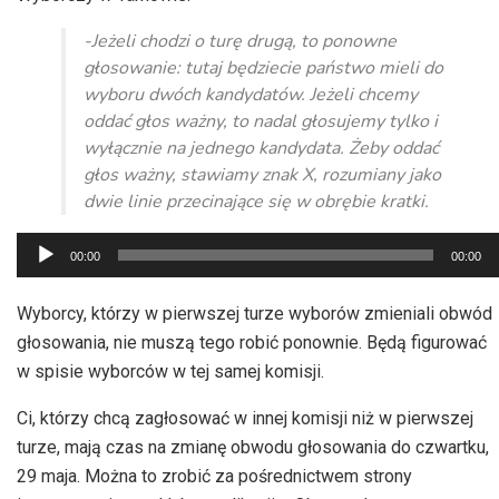
-Jeżeli chodzi o turę drugą, to ponowne
głosowanie: tutaj będziecie państwo mieli do
wyboru dwóch kandydatów. Jeżeli chcemy
oddać głos ważny, to nadal głosujemy tylko i
wyłącznie na jednego kandydata. Żeby oddać
głos ważny, stawiamy znak X, rozumiany jako
dwie linie przecinające się w obrębie kratki.
Odtwarzacz
00:00
00:00
plików
dźwiękowych
Wyborcy, którzy w pierwszej turze wyborów zmieniali obwód
głosowania, nie muszą tego robić ponownie. Będą figurować
w spisie wyborców w tej samej komisji.
Ci, którzy chcą zagłosować w innej komisji niż w pierwszej
turze, mają czas na zmianę obwodu głosowania do czwartku,
29 maja. Można to zrobić za pośrednictwem strony