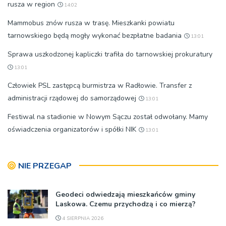
rusza w region
14:02
Mammobus znów rusza w trasę. Mieszkanki powiatu
tarnowskiego będą mogły wykonać bezpłatne badania
13:01
Sprawa uszkodzonej kapliczki trafiła do tarnowskiej prokuratury
13:01
Człowiek PSL zastępcą burmistrza w Radłowie. Transfer z
administracji rządowej do samorządowej
13:01
Festiwal na stadionie w Nowym Sączu został odwołany. Mamy
oświadczenia organizatorów i spółki NIK
13:01
NIE PRZEGAP
Geodeci odwiedzają mieszkańców gminy
Laskowa. Czemu przychodzą i co mierzą?
4 SIERPNIA 2026