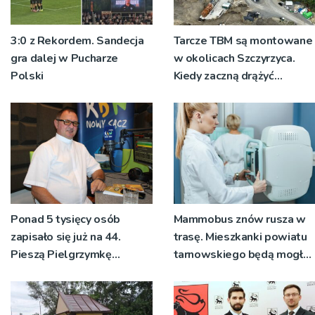
3:0 z Rekordem. Sandecja
Tarcze TBM są montowane
gra dalej w Pucharze
w okolicach Szczyrzyca.
Polski
Kiedy zaczną drążyć
tunele?
Ponad 5 tysięcy osób
Mammobus znów rusza w
zapisało się już na 44.
trasę. Mieszkanki powiatu
Pieszą Pielgrzymkę
tarnowskiego będą mogły
Tarnowską [WIDEO]
wykonać bezpłatne
badania