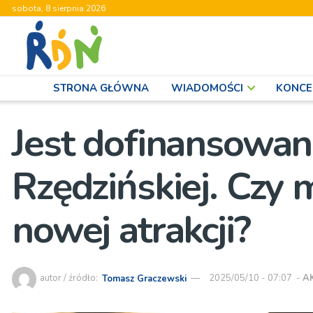
sobota, 8 sierpnia 2026
STRONA GŁÓWNA
WIADOMOŚCI
KONCE
Jest dofinansowan
Rzędzińskiej. Czy 
nowej atrakcji?
autor / źródło:
Tomasz Graczewski
2025/05/10 - 07:07
-
A