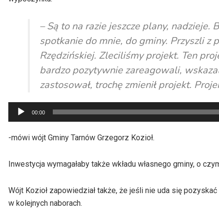
– Są to na razie jeszcze plany, nadzieje.
spotkanie do mnie, do gminy. Przyszli z 
Rzędzińskiej. Zleciliśmy projekt. Ten pro
bardzo pozytywnie zareagowali, wskazali 
zastosował, trochę zmienił projekt. Proje
Odtwarzacz
00:00
plików
dźwiękowych
-mówi wójt Gminy Tarnów Grzegorz Kozioł.
Inwestycja wymagałaby także wkładu własnego gminy, o czy
Wójt Kozioł zapowiedział także, że jeśli nie uda się pozyska
w kolejnych naborach.