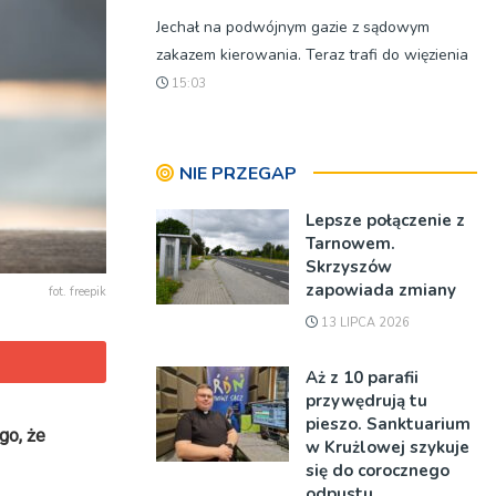
Jechał na podwójnym gazie z sądowym
zakazem kierowania. Teraz trafi do więzienia
15:03
NIE PRZEGAP
Lepsze połączenie z
Tarnowem.
Skrzyszów
zapowiada zmiany
fot. freepik
13 LIPCA 2026
Aż z 10 parafii
przywędrują tu
pieszo. Sanktuarium
go, że
w Krużlowej szykuje
się do corocznego
odpustu