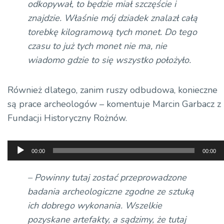
odkopywał, to będzie miał szczęście i
znajdzie. Właśnie mój dziadek znalazł całą
torebkę kilogramową tych monet. Do tego
czasu to już tych monet nie ma, nie
wiadomo gdzie to się wszystko położyło.
Również dlatego, zanim ruszy odbudowa, konieczne
są prace
archeologów – komentuje
Marcin Garbacz z
Fundacji Historyczny Rożnów.
Odtwarzacz
00:00
00:00
plików
dźwiękowych
– Powinny tutaj zostać przeprowadzone
badania archeologiczne zgodne ze sztuką
ich dobrego wykonania. Wszelkie
pozyskane artefakty, a sądzimy, że tutaj