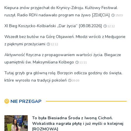
Kiepura znów przyjechał do Krynicy-Zdroju. Kultowy Festiwal
ruszył. Radio RDN nadawało program na żywo [ZDJĘCIA]
15:03
XI Bieg Koszycko-Kolbiański „Dar życia” [08.08.2026]
12:12
Wszedł bez butów na Górę Objawień. Młodzi wrócili z Medjugorie
z pięknymi przeżyciami
12:12
Aktywność fizyczna z propagowaniem wartości życia. Biegacze
upamiętnili św. Maksymiliana Kolbego
11:11
Tutaj grzyb gra główną rolę. Borzęcin odlicza godziny do święta,
które wyrosło na tradycji pokoleń
09:09
NIE PRZEGAP
To była Biesiadna Środa z Iwoną Cichoń.
Wokalistka nagrała płytę i już myśli o kolejnej
[ROZMOWA]