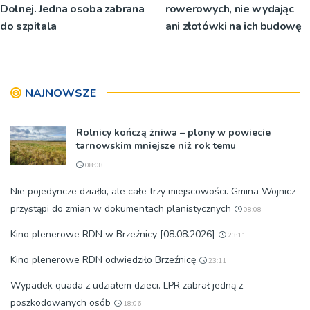
Dolnej. Jedna osoba zabrana
rowerowych, nie wydając
do szpitala
ani złotówki na ich budowę
NAJNOWSZE
Rolnicy kończą żniwa – plony w powiecie
tarnowskim mniejsze niż rok temu
08:08
Nie pojedyncze działki, ale całe trzy miejscowości. Gmina Wojnicz
przystąpi do zmian w dokumentach planistycznych
08:08
Kino plenerowe RDN w Brzeźnicy [08.08.2026]
23:11
Kino plenerowe RDN odwiedziło Brzeźnicę
23:11
Wypadek quada z udziałem dzieci. LPR zabrał jedną z
poszkodowanych osób
18:06