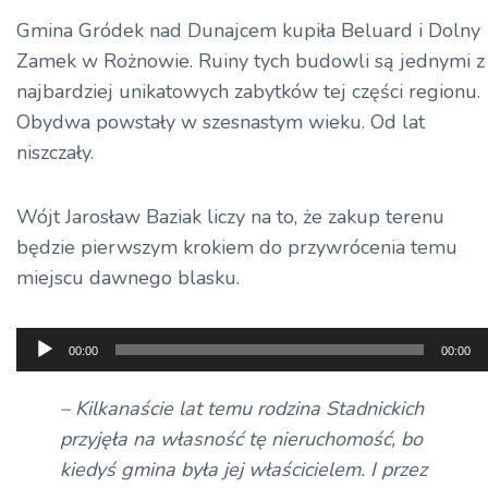
Gmina Gródek nad Dunajcem kupiła Beluard i Dolny
Zamek w Rożnowie. Ruiny tych budowli są jednymi z
najbardziej unikatowych zabytków tej części regionu.
Obydwa powstały w szesnastym wieku. Od lat
niszczały.
Wójt Jarosław Baziak liczy na to, że zakup terenu
będzie pierwszym krokiem do przywrócenia temu
miejscu dawnego blasku.
Odtwarzacz
00:00
00:00
plików
dźwiękowych
– Kilkanaście lat temu rodzina Stadnickich
przyjęła na własność tę nieruchomość, bo
kiedyś gmina była jej właścicielem. I przez