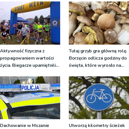
[ZDJĘCIA]
Aktywność fizyczna z
Tutaj grzyb gra główną rolę.
propagowaniem wartości
Borzęcin odlicza godziny do
życia. Biegacze upamiętnili
święta, które wyrosło na
św. Maksymiliana Kolbego
tradycji pokoleń
Dachowanie w Mszanie
Utworzą kilometry ścieżek