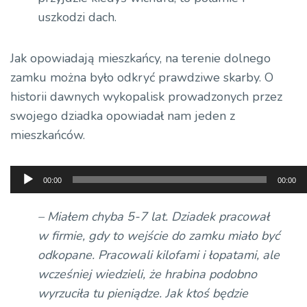
uszkodzi dach.
Jak opowiadają mieszkańcy, na terenie dolnego
zamku można było odkryć prawdziwe skarby. O
historii dawnych wykopalisk prowadzonych przez
swojego dziadka opowiadał nam jeden z
mieszkańców.
Odtwarzacz
00:00
00:00
plików
dźwiękowych
– Miałem chyba 5-7 lat. Dziadek pracował
w firmie, gdy to wejście do zamku miało być
odkopane. Pracowali kilofami i łopatami, ale
wcześniej wiedzieli, że hrabina podobno
wyrzuciła tu pieniądze. Jak ktoś będzie