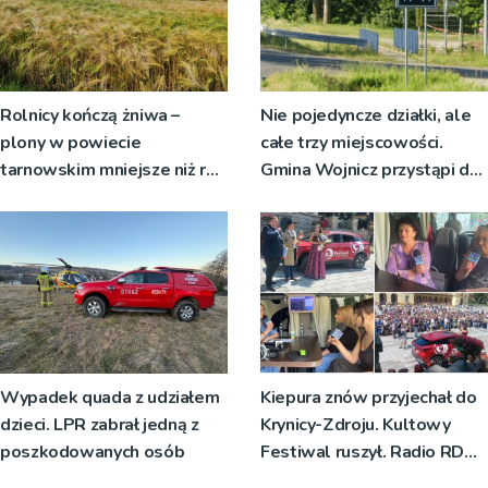
Rolnicy kończą żniwa –
Nie pojedyncze działki, ale
plony w powiecie
całe trzy miejscowości.
tarnowskim mniejsze niż rok
Gmina Wojnicz przystąpi do
temu
zmian w dokumentach
planistycznych
Wypadek quada z udziałem
Kiepura znów przyjechał do
dzieci. LPR zabrał jedną z
Krynicy-Zdroju. Kultowy
poszkodowanych osób
Festiwal ruszył. Radio RDN
nadawało program na żywo