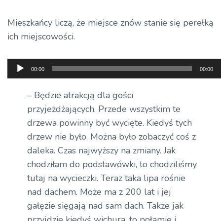
Mieszkańcy liczą, że miejsce znów stanie się perełką
ich miejscowości.
Odtwarzacz
00:00
00:00
plików
dźwiękowych
– Będzie atrakcją dla gości
przyjeżdżających. Przede wszystkim te
drzewa powinny być wycięte. Kiedyś tych
drzew nie było. Można było zobaczyć coś z
daleka. Czas najwyższy na zmiany. Jak
chodziłam do podstawówki, to chodziliśmy
tutaj na wycieczki. Teraz taka lipa rośnie
nad dachem. Może ma z 200 lat i jej
gałęzie sięgają nad sam dach. Także jak
przyjdzie kiedyś wichura, to połamie i