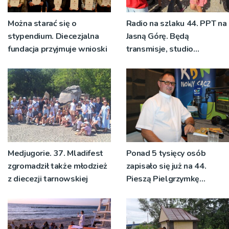
Można starać się o
Radio na szlaku 44. PPT na
stypendium. Diecezjalna
Jasną Górę. Będą
fundacja przyjmuje wnioski
transmisje, studio
pielgrzymkowe,
pozdrowienia
Medjugorie. 37. Mladifest
Ponad 5 tysięcy osób
zgromadził także młodzież
zapisało się już na 44.
z diecezji tarnowskiej
Pieszą Pielgrzymkę
Tarnowską [WIDEO]