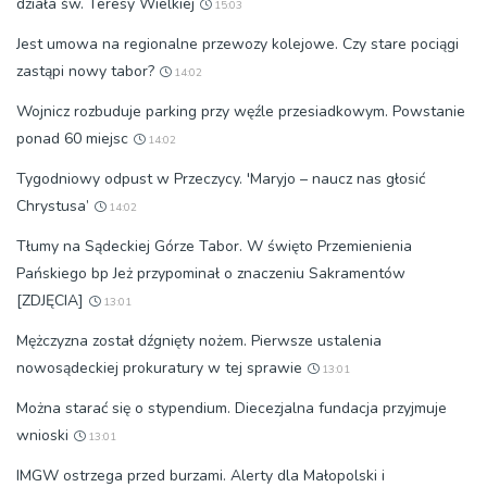
działa św. Teresy Wielkiej
15:03
Jest umowa na regionalne przewozy kolejowe. Czy stare pociągi
zastąpi nowy tabor?
14:02
Wojnicz rozbuduje parking przy węźle przesiadkowym. Powstanie
ponad 60 miejsc
14:02
Tygodniowy odpust w Przeczycy. 'Maryjo – naucz nas głosić
Chrystusa’
14:02
Tłumy na Sądeckiej Górze Tabor. W święto Przemienienia
Pańskiego bp Jeż przypominał o znaczeniu Sakramentów
[ZDJĘCIA]
13:01
Mężczyzna został dźgnięty nożem. Pierwsze ustalenia
nowosądeckiej prokuratury w tej sprawie
13:01
Można starać się o stypendium. Diecezjalna fundacja przyjmuje
wnioski
13:01
IMGW ostrzega przed burzami. Alerty dla Małopolski i