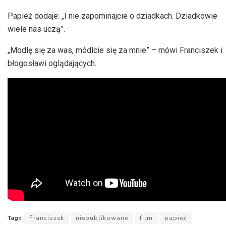
Papież dodaje: „I nie zapominajcie o dziadkach. Dziadkowie
wiele nas uczą”.
„Modlę się za was, módlcie się za mnie” – mówi Franciszek i
błogosławi oglądających.
Tagi:
Franciszek
niepublikowane
film
papież