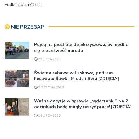
Podkarpacia
13:01
NIE PRZEGAP
Pójdą na piechotę do Skrzyszowa, by modlić
się o trzeźwość narodu
29 LIPCA 2026
Świetna zabawa w Laskowej podczas
Festiwalu Śliwki, Miodu i Sera [ZDJĘCIA]
2 SIERPNIA 2026
Ważne decyzje w sprawie „sądeczanki”. Na 2
odcinkach będą mogły ruszyć prace! [ZDJĘCIA]
14 LIPCA 2026