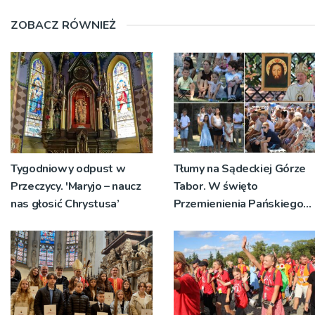
ZOBACZ RÓWNIEŻ
Tygodniowy odpust w
Tłumy na Sądeckiej Górze
Przeczycy. 'Maryjo – naucz
Tabor. W święto
nas głosić Chrystusa’
Przemienienia Pańskiego
bp Jeż przypominał o
znaczeniu Sakramentów
[ZDJĘCIA]