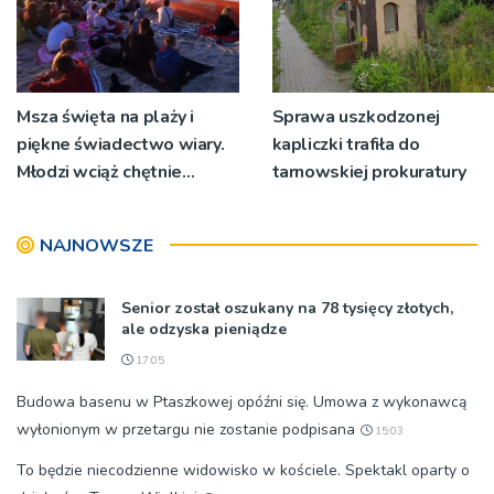
Msza święta na plaży i
Sprawa uszkodzonej
piękne świadectwo wiary.
kapliczki trafiła do
Młodzi wciąż chętnie
tarnowskiej prokuratury
wyjeżdżają na oazy
NAJNOWSZE
Senior został oszukany na 78 tysięcy złotych,
ale odzyska pieniądze
17:05
Budowa basenu w Ptaszkowej opóźni się. Umowa z wykonawcą
wyłonionym w przetargu nie zostanie podpisana
15:03
To będzie niecodzienne widowisko w kościele. Spektakl oparty o