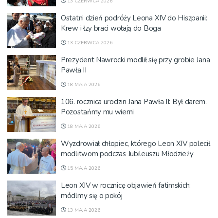
13 CZERWCA 2026
Ostatni dzień podróży Leona XIV do Hiszpanii:
Krew i łzy braci wołają do Boga
13 CZERWCA 2026
Prezydent Nawrocki modlił się przy grobie Jana
Pawła II
18 MAJA 2026
106. rocznica urodzin Jana Pawła II: Był darem.
Pozostańmy mu wierni
18 MAJA 2026
Wyzdrowiał chłopiec, którego Leon XIV polecił
modlitwom podczas Jubileuszu Młodzieży
15 MAJA 2026
Leon XIV w rocznicę objawień fatimskich:
módlmy się o pokój
13 MAJA 2026