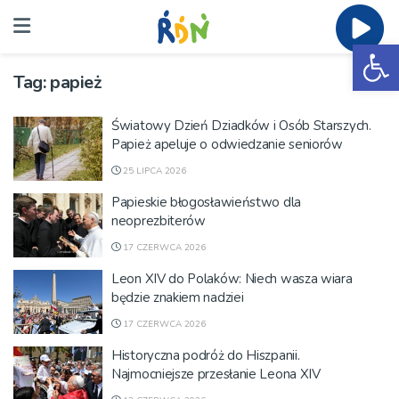
Ot
Tag:
papież
Światowy Dzień Dziadków i Osób Starszych.
Papież apeluje o odwiedzanie seniorów
25 LIPCA 2026
Papieskie błogosławieństwo dla
neoprezbiterów
17 CZERWCA 2026
Leon XIV do Polaków: Niech wasza wiara
będzie znakiem nadziei
17 CZERWCA 2026
Historyczna podróż do Hiszpanii.
Najmocniejsze przesłanie Leona XIV