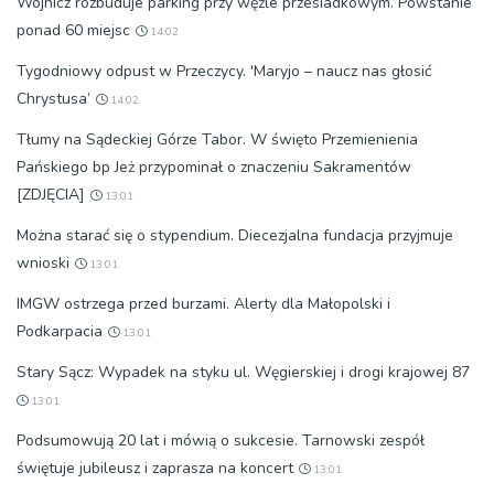
Wojnicz rozbuduje parking przy węźle przesiadkowym. Powstanie
ponad 60 miejsc
14:02
Tygodniowy odpust w Przeczycy. 'Maryjo – naucz nas głosić
Chrystusa’
14:02
Tłumy na Sądeckiej Górze Tabor. W święto Przemienienia
Pańskiego bp Jeż przypominał o znaczeniu Sakramentów
[ZDJĘCIA]
13:01
Można starać się o stypendium. Diecezjalna fundacja przyjmuje
wnioski
13:01
IMGW ostrzega przed burzami. Alerty dla Małopolski i
Podkarpacia
13:01
Stary Sącz: Wypadek na styku ul. Węgierskiej i drogi krajowej 87
13:01
Podsumowują 20 lat i mówią o sukcesie. Tarnowski zespół
świętuje jubileusz i zaprasza na koncert
13:01