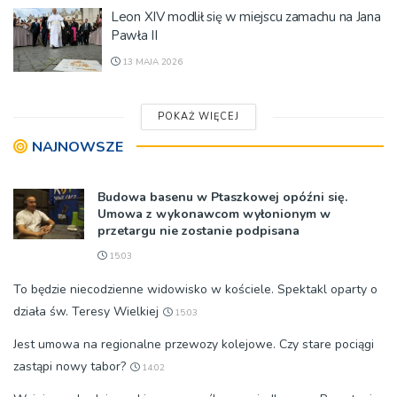
Leon XIV modlił się w miejscu zamachu na Jana
Pawła II
13 MAJA 2026
POKAŻ WIĘCEJ
NAJNOWSZE
Budowa basenu w Ptaszkowej opóźni się.
Umowa z wykonawcom wyłonionym w
przetargu nie zostanie podpisana
15:03
To będzie niecodzienne widowisko w kościele. Spektakl oparty o
działa św. Teresy Wielkiej
15:03
Jest umowa na regionalne przewozy kolejowe. Czy stare pociągi
zastąpi nowy tabor?
14:02