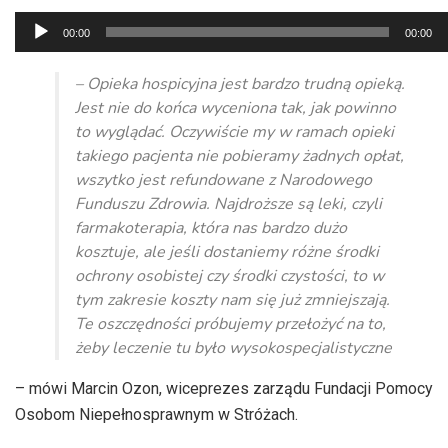
Odtwarzacz
00:00
00:00
plików
dźwiękowych
– Opieka hospicyjna jest bardzo trudną opieką.
J
est nie do końca wyceniona tak, jak powinno
to wyglądać.
Oczywiście my w ramach opieki
takiego pacjenta nie pobieramy żadnych opłat,
wszytko jest refundowane z Narodowego
Funduszu Zdrowia. Najdroższe są leki, czyli
farmakoterapia, która nas bardzo dużo
kosztuje, ale jeśli dostaniemy różne środki
ochrony osobistej czy środki czystości, to w
tym zakresie koszty nam się już zmniejszają.
Te oszczędności próbujemy przełożyć na to,
żeby leczenie tu było wysokospecjalistyczne
– mówi
Marcin Ozon, wiceprezes zarządu Fundacji Pomocy
Osobom Niepełnosprawnym w Stróżach.