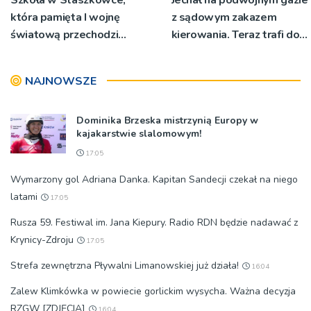
która pamięta I wojnę
z sądowym zakazem
światową przechodzi
kierowania. Teraz trafi do
przebudowę [WIDEO]
więzienia
NAJNOWSZE
Dominika Brzeska mistrzynią Europy w
kajakarstwie slalomowym!
17:05
Wymarzony gol Adriana Danka. Kapitan Sandecji czekał na niego
latami
17:05
Rusza 59. Festiwal im. Jana Kiepury. Radio RDN będzie nadawać z
Krynicy-Zdroju
17:05
Strefa zewnętrzna Pływalni Limanowskiej już działa!
16:04
Zalew Klimkówka w powiecie gorlickim wysycha. Ważna decyzja
RZGW [ZDJĘCIA]
16:04