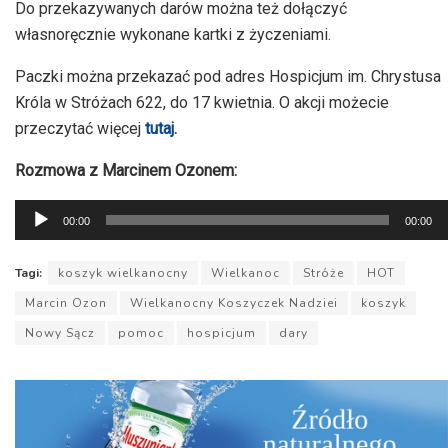
Do przekazywanych darów można też dołączyć
własnoręcznie wykonane kartki z życzeniami.
Paczki można przekazać pod adres Hospicjum im. Chrystusa
Króla w Stróżach 622, do 17 kwietnia. O akcji możecie
przeczytać więcej
tutaj.
Rozmowa z Marcinem Ozonem:
Odtwarzacz
00:00
00:00
plików
dźwiękowych
Tagi:
koszyk wielkanocny
Wielkanoc
Stróże
HOT
Marcin Ozon
Wielkanocny Koszyczek Nadziei
koszyk
Nowy Sącz
pomoc
hospicjum
dary