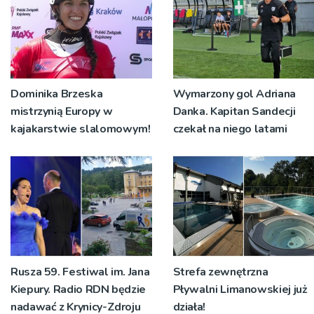
Dominika Brzeska
Wymarzony gol Adriana
mistrzynią Europy w
Danka. Kapitan Sandecji
kajakarstwie slalomowym!
czekał na niego latami
Rusza 59. Festiwal im. Jana
Strefa zewnętrzna
Kiepury. Radio RDN będzie
Pływalni Limanowskiej już
nadawać z Krynicy-Zdroju
działa!