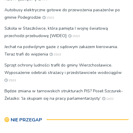
Autobusy elektryczne gotowe do przewożenia pasażerów po
gminie Podegrodzie
15:03
Szkoła w Staszkówce, która pamięta I wojnę światową
przechodzi przebudowę [WIDEO]
15:03
Jechał na podwójnym gazie z sądowym zakazem kierowania.
Teraz trafi do więzienia
15:03
Sprzęt ochrony ludności trafił do gminy Wierzchosławice.
Wyposażenie odebrali strażacy i przedstawiciele wodociągów
15:03
Będzie zmiana w tarnowskich strukturach PiS? Poseł Szczurek-
Żelazko: 'Ja skupiam się na pracy parlamentarzysty’
14:02
NIE PRZEGAP