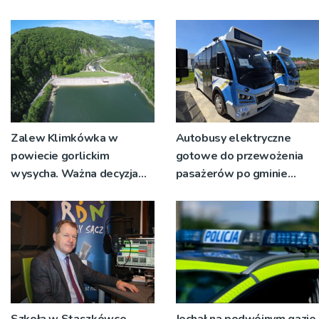
Zalew Klimkówka w
Autobusy elektryczne
powiecie gorlickim
gotowe do przewożenia
wysycha. Ważna decyzja
pasażerów po gminie
RZGW [ZDJĘCIA]
Podegrodzie
Szkoła w Staszkówce,
Jechał na podwójnym gazie