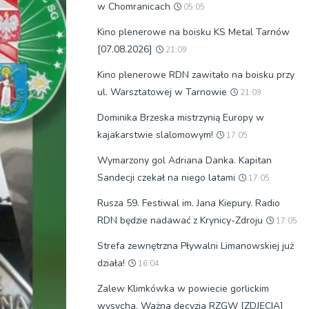
w Chomranicach
05:05
Kino plenerowe na boisku KS Metal Tarnów
[07.08.2026]
21:09
Kino plenerowe RDN zawitało na boisku przy
ul. Warsztatowej w Tarnowie
21:09
Dominika Brzeska mistrzynią Europy w
kajakarstwie slalomowym!
17:05
Wymarzony gol Adriana Danka. Kapitan
Sandecji czekał na niego latami
17:05
Rusza 59. Festiwal im. Jana Kiepury. Radio
RDN będzie nadawać z Krynicy-Zdroju
17:05
Strefa zewnętrzna Pływalni Limanowskiej już
działa!
16:04
Zalew Klimkówka w powiecie gorlickim
wysycha. Ważna decyzja RZGW [ZDJĘCIA]