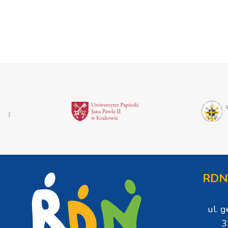
RDN
ul. 
3