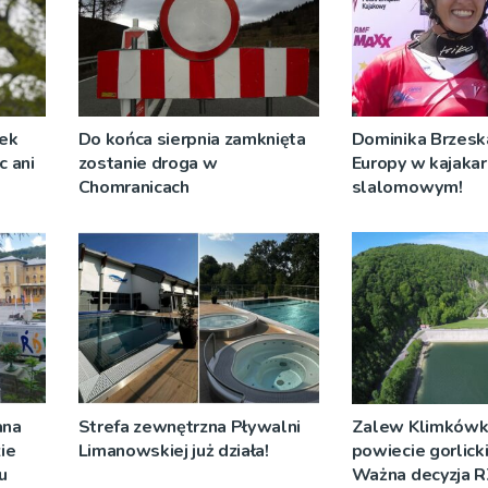
żek
Do końca sierpnia zamknięta
Dominika Brzeska
c ani
zostanie droga w
Europy w kajaka
Chomranicach
slalomowym!
ana
Strefa zewnętrzna Pływalni
Zalew Klimkówk
ie
Limanowskiej już działa!
powiecie gorlick
u
Ważna decyzja