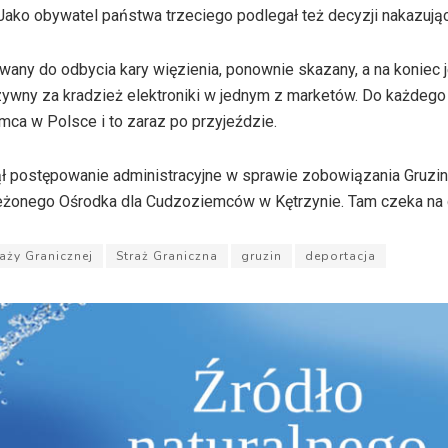
Jako obywatel państwa trzeciego podlegał też decyzji nakazując
iwany do odbycia kary więzienia, ponownie skazany, a na koniec 
zywny za kradzież elektroniki w jednym z marketów. Do każdego
ca w Polsce i to zaraz po przyjeździe.
 postępowanie administracyjne w sprawie zobowiązania Gruzin
eżonego Ośrodka dla Cudzoziemców w Kętrzynie. Tam czeka na d
aży Granicznej
Straż Graniczna
gruzin
deportacja