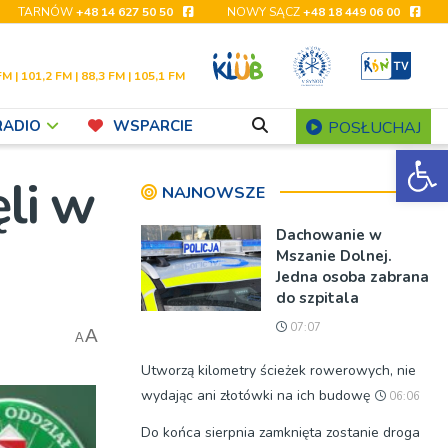
TARNÓW
+48 14 627 50 50
NOWY SĄCZ
+48 18 449 06 00
FM | 101,2 FM | 88,3 FM | 105,1 FM
RADIO
WSPARCIE
POSŁUCHAJ
Ot
ęli w
NAJNOWSZE
Dachowanie w
Mszanie Dolnej.
Jedna osoba zabrana
do szpitala
07:07
A
A
Utworzą kilometry ścieżek rowerowych, nie
wydając ani złotówki na ich budowę
06:06
Do końca sierpnia zamknięta zostanie droga