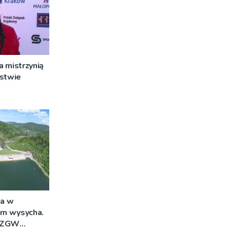
 mistrzynią
rstwie
a w
im wysycha.
 RZGW