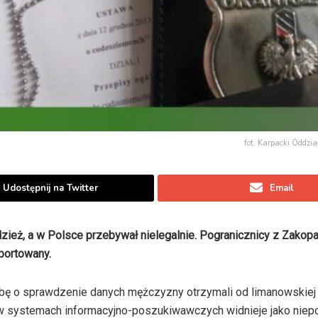
fot. Karpacki Oddzia
Udostępnij na Twitter
Email
dzież, a w Polsce przebywał nielegalnie. Pogranicznicy z Zakop
portowany.
bę o sprawdzenie danych mężczyzny otrzymali od limanowskiej p
a w systemach informacyjno-poszukiwawczych widnieje jako nie