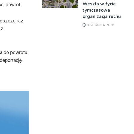
Weszła w życie
ej powrót.
tymczasowa
organizacja ruchu
jeszcze raz
3 SIERPNIA 2026
 z
a do powrotu.
eportację.