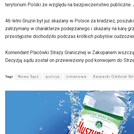
terytorium Polski ze względu na bezpieczeństwo publiczne. 
46-letni Gruzin był już skazany w Polsce za kradzież, poszuk
zatrzymany w charakterze podejrzanego i skazany na karę gr
przestępstw dochodziło podczas krótkich pobytów cudzoziem
Komendant Placówki Straży Granicznej w Zakopanem wszczął
Decyzją sądu został on przewieziony pod konwojem do Strz
Tagi:
Nowy Sącz
policja
Limanowa
Karpacki Oddział Str