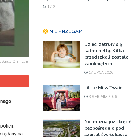
16:04
NIE PRZEGAP
Dzieci zatruły się
salmonellą. Kilka
przedszkoli zostało
ł Straży Granicznej
zamkniętych
17 LIPCA 2026
Little Miss Twain
3 SIERPNIA 2026
anego
Nie można już skręcić
olicji.
bezpośrednio pod
pożądany na
szpital św. Łukasza.