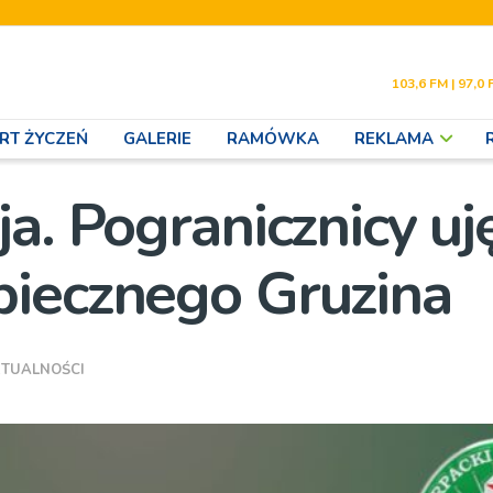
103,6 FM | 97,0 
RT ŻYCZEŃ
GALERIE
RAMÓWKA
REKLAMA
a. Pogranicznicy uj
piecznego Gruzina
TUALNOŚCI