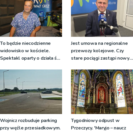
To będzie niecodzienne
Jest umowa na regionalne
widowisko w kościele.
przewozy kolejowe. Czy
Spektakl oparty o działa św.
stare pociągi zastąpi nowy
Teresy Wielkiej
tabor?
Wojnicz rozbuduje parking
Tygodniowy odpust w
przy węźle przesiadkowym.
Przeczycy. 'Maryjo – naucz