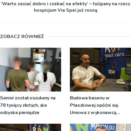
‘Warto zasiać dobro i czekać na efekty’ – tulipany na rzecz
hospicjum Via Spei już rosną
ZOBACZ RÓWNIEŻ
Senior został oszukany na
Budowa basenu w
78 tysięcy złotych, ale
Ptaszkowej opóźni się.
odzyska pieniądze
Umowa z wykonawcą
wyłonionym w przetargu nie
zostanie podpisana