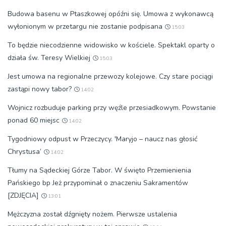
Budowa basenu w Ptaszkowej opóźni się. Umowa z wykonawcą
wyłonionym w przetargu nie zostanie podpisana
15:03
To będzie niecodzienne widowisko w kościele. Spektakl oparty o
działa św. Teresy Wielkiej
15:03
Jest umowa na regionalne przewozy kolejowe. Czy stare pociągi
zastąpi nowy tabor?
14:02
Wojnicz rozbuduje parking przy węźle przesiadkowym. Powstanie
ponad 60 miejsc
14:02
Tygodniowy odpust w Przeczycy. 'Maryjo – naucz nas głosić
Chrystusa’
14:02
Tłumy na Sądeckiej Górze Tabor. W święto Przemienienia
Pańskiego bp Jeż przypominał o znaczeniu Sakramentów
[ZDJĘCIA]
13:01
Mężczyzna został dźgnięty nożem. Pierwsze ustalenia