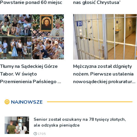
Powstanie ponad 60 miejsc
nas głosić Chrystusa’
Tłumy na Sądeckiej Górze
Mężczyzna został dźgnięty
Tabor. W święto
nożem. Pierwsze ustalenia
Przemienienia Pańskiego bp
nowosądeckiej prokuratury
Jeż przypominał o znaczeniu
w tej sprawie
Sakramentów [ZDJĘCIA]
NAJNOWSZE
Senior został oszukany na 78 tysięcy złotych,
ale odzyska pieniądze
17:05