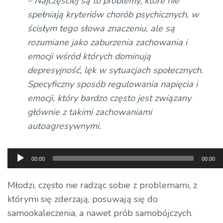
– Najczęściej są to problemy, które nie
spełniają kryteriów chorób psychicznych, w
ścisłym tego słowa znaczeniu, ale są
rozumiane jako zaburzenia zachowania i
emocji wśród których dominują
depresyjność, lęk w sytuacjach społecznych.
Specyficzny sposób regulowania napięcia i
emocji, który bardzo często jest związany
głównie z takimi zachowaniami
autoagresywnymi.
Odtwarzacz
00:00
00:00
plików
dźwiękowych
Młodzi, często nie radząc sobie z problemami, z
którymi się zderzają, posuwają się do
samookaleczenia, a nawet prób samobójczych.