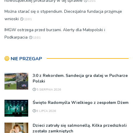
nowosądeckiej prokuratury w tej sprawie
13:01
Można starać się o stypendium. Diecezjalna fundacja przyjmuje
wnioski
13:01
IMGW ostrzega przed burzami. Alerty dla Małopolski i
Podkarpacia
13:01
NIE PRZEGAP
3:0 z Rekordem. Sandecja gra dalej w Pucharze
Polski
5 SIERPNIA 2026
Święto Radomyśla Wielkiego z zespołem Dżem
8 LIPCA 2026
Dzieci zatruły się salmonellą. Kilka przedszkoli
zostało zamkniętych