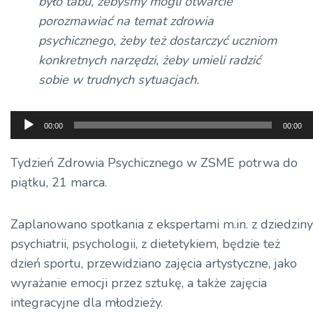
było tabu, żebyśmy mogli otwarcie
porozmawiać na temat zdrowia
psychicznego, żeby też dostarczyć uczniom
konkretnych narzędzi, żeby umieli radzić
sobie w trudnych sytuacjach.
Odtwarzacz
00:00
00:00
plików
dźwiękowych
Tydzień Zdrowia Psychicznego w ZSME potrwa do
piątku, 21 marca.
Zaplanowano spotkania z ekspertami m.in. z dziedziny
psychiatrii, psychologii, z dietetykiem, będzie też
dzień sportu, przewidziano zajęcia artystyczne, jako
wyrażanie emocji przez sztukę, a także zajęcia
integracyjne dla młodzieży.