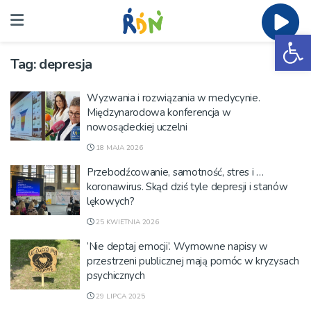
Ot
Tag:
depresja
Wyzwania i rozwiązania w medycynie.
Międzynarodowa konferencja w
nowosądeckiej uczelni
18 MAJA 2026
Przebodźcowanie, samotność, stres i …
koronawirus. Skąd dziś tyle depresji i stanów
lękowych?
25 KWIETNIA 2026
’Nie deptaj emocji’. Wymowne napisy w
przestrzeni publicznej mają pomóc w kryzysach
psychicznych
29 LIPCA 2025