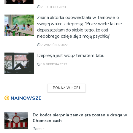
23 LUTEGO 2023
Znana aktorka opowiedziała w Tarnowie o
swojej walce z depresją. 'Przez wiele lat nie
dopuszczałam do siebie tego, że coś
niedobrego dzieje się z moją psychiką’
7 WRZEŚNIA 2022
Depresja jest wciąż tematem tabu
16 SIERPNIA 2022
POKAŻ WIĘCEJ
NAJNOWSZE
Do końca sierpnia zamknięta zostanie droga w
Chomranicach
05:05