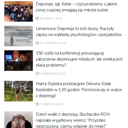
Depresje, lęk, fobie – czyli problemy z jakimi
coraz częściej zmagają się młodzi ludzie
18 MARCA 2025
Limanowa: Depresja to ból duszy. Ruszyły
zapisy na wykłady psychologów i specjalistów
17 KWIETNIA 2024
350 osób na konferencji poruszającej
zaburzenia depresyjne młodych. Jak wielka jest
skala problemu?
9 WRZEŚNIA 2023
Marta Dębska przebiegnie Główny Szlak
Beskidzki w 130 godzin. Pomóżcie jej w walce
z depresją!
7 SIERPNIA 2023
Dzień walki z depresją. Słuchaczka RDN
napisała wyjątkowy wiersz. 'Przyszłaś
nieproszona, czemu właśnie do mnie?’