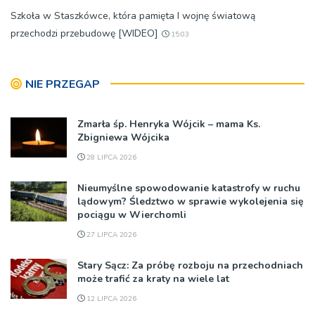
Szkoła w Staszkówce, która pamięta I wojnę światową
przechodzi przebudowę [WIDEO]
15:03
NIE PRZEGAP
Zmarła śp. Henryka Wójcik – mama Ks.
Zbigniewa Wójcika
28 LIPCA 2026
Nieumyślne spowodowanie katastrofy w ruchu
lądowym? Śledztwo w sprawie wykolejenia się
pociągu w Wierchomli
27 LIPCA 2026
Stary Sącz: Za próbę rozboju na przechodniach
może trafić za kraty na wiele lat
12 LIPCA 2026