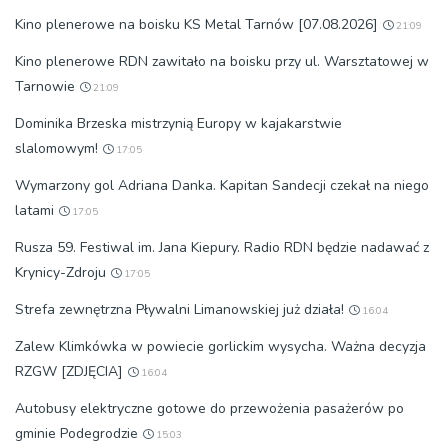
Kino plenerowe na boisku KS Metal Tarnów [07.08.2026]
21:09
Kino plenerowe RDN zawitało na boisku przy ul. Warsztatowej w
Tarnowie
21:09
Dominika Brzeska mistrzynią Europy w kajakarstwie
slalomowym!
17:05
Wymarzony gol Adriana Danka. Kapitan Sandecji czekał na niego
latami
17:05
Rusza 59. Festiwal im. Jana Kiepury. Radio RDN będzie nadawać z
Krynicy-Zdroju
17:05
Strefa zewnętrzna Pływalni Limanowskiej już działa!
16:04
Zalew Klimkówka w powiecie gorlickim wysycha. Ważna decyzja
RZGW [ZDJĘCIA]
16:04
Autobusy elektryczne gotowe do przewożenia pasażerów po
gminie Podegrodzie
15:03