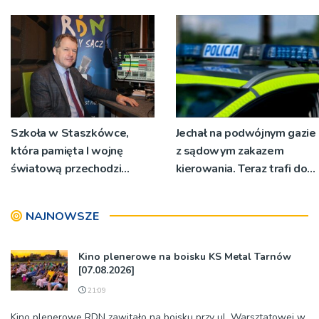
RZGW [ZDJĘCIA]
Podegrodzie
Szkoła w Staszkówce,
Jechał na podwójnym gazie
która pamięta I wojnę
z sądowym zakazem
światową przechodzi
kierowania. Teraz trafi do
przebudowę [WIDEO]
więzienia
NAJNOWSZE
Kino plenerowe na boisku KS Metal Tarnów
[07.08.2026]
21:09
Kino plenerowe RDN zawitało na boisku przy ul. Warsztatowej w