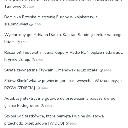
Tarnowie
21:09
Dominika Brzeska mistrzynią Europy w kajakarstwie
slalomowym!
17:05
Wymarzony gol Adriana Danka. Kapitan Sandecji czekał na niego
latami
17:05
Rusza 59. Festiwal im. Jana Kiepury. Radio RDN będzie nadawać z
Krynicy-Zdroju
17:05
Strefa zewnętrzna Pływalni Limanowskiej już działa!
16:04
Zalew Klimkówka w powiecie gorlickim wysycha. Ważna decyzja
RZGW [ZDJĘCIA]
16:04
Autobusy elektryczne gotowe do przewożenia pasażerów po
gminie Podegrodzie
15:03
Szkoła w Staszkówce, która pamięta I wojnę światową
przechodzi przebudowę [WIDEO]
15:03