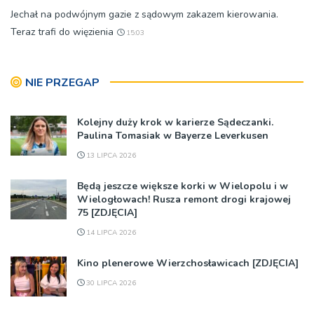
Jechał na podwójnym gazie z sądowym zakazem kierowania.
Teraz trafi do więzienia
15:03
NIE PRZEGAP
Kolejny duży krok w karierze Sądeczanki.
Paulina Tomasiak w Bayerze Leverkusen
13 LIPCA 2026
Będą jeszcze większe korki w Wielopolu i w
Wielogłowach! Rusza remont drogi krajowej
75 [ZDJĘCIA]
14 LIPCA 2026
Kino plenerowe Wierzchosławicach [ZDJĘCIA]
30 LIPCA 2026