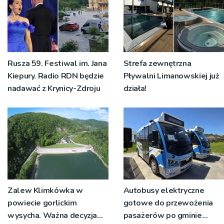
Rusza 59. Festiwal im. Jana
Strefa zewnętrzna
Kiepury. Radio RDN będzie
Pływalni Limanowskiej już
nadawać z Krynicy-Zdroju
działa!
Zalew Klimkówka w
Autobusy elektryczne
powiecie gorlickim
gotowe do przewożenia
wysycha. Ważna decyzja
pasażerów po gminie