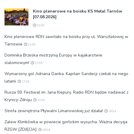
Kino plenerowe na boisku KS Metal Tarnów
[07.08.2026]
21:09
Kino plenerowe RDN zawitało na boisku przy ul. Warsztatowej w
Tarnowie
21:09
Dominika Brzeska mistrzynią Europy w kajakarstwie
slalomowym!
17:05
Wymarzony gol Adriana Danka. Kapitan Sandecji czekał na niego
latami
17:05
Rusza 59. Festiwal im. Jana Kiepury. Radio RDN będzie nadawać z
Krynicy-Zdroju
17:05
Strefa zewnętrzna Pływalni Limanowskiej już działa!
16:04
Zalew Klimkówka w powiecie gorlickim wysycha. Ważna decyzja
RZGW [ZDJĘCIA]
16:04