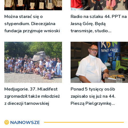
Można starać się o
Radio na szlaku 44. PPT na
stypendium. Diecezjalna
Jasną Górę. Będą
fundacja przyjmuje wnioski
transmisje, studio
pielgrzymkowe,
pozdrowienia
Medjugorie. 37. Mladifest
Ponad 5 tysięcy osób
zgromadził także młodzież
zapisało się już na 44.
z diecezji tarnowskiej
Pieszą Pielgrzymkę
Tarnowską [WIDEO]
NAJNOWSZE