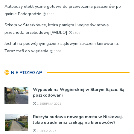
Autobusy elektryczne gotowe do przewożenia pasażerów po
gminie Podegrodzie
15:03
Szkoła w Staszkówce, która pamięta I wojnę światową
przechodzi przebudowę [WIDEO]
15:03
Jechał na podwójnym gazie z sądowym zakazem kierowania.
Teraz trafi do więzienia
15:03
NIE PRZEGAP
Wypadek na Węgierskiej w Starym Sączu. Są
poszkodowani
1 SIERPNIA 2026
Ruszyła budowa nowego mostu w Niskowej.
Jakie utrudnienia czekają na kierowców?
9 LIPCA 2026