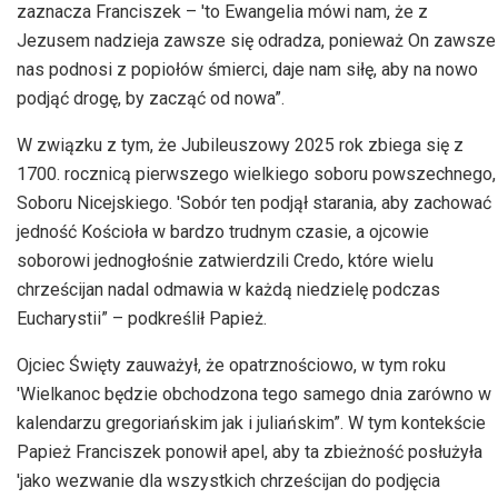
zaznacza Franciszek – 'to Ewangelia mówi nam, że z
Jezusem nadzieja zawsze się odradza, ponieważ On zawsze
nas podnosi z popiołów śmierci, daje nam siłę, aby na nowo
podjąć drogę, by zacząć od nowa”.
W związku z tym, że Jubileuszowy 2025 rok zbiega się z
1700. rocznicą pierwszego wielkiego soboru powszechnego,
Soboru Nicejskiego. 'Sobór ten podjął starania, aby zachować
jedność Kościoła w bardzo trudnym czasie, a ojcowie
soborowi jednogłośnie zatwierdzili Credo, które wielu
chrześcijan nadal odmawia w każdą niedzielę podczas
Eucharystii” – podkreślił Papież.
Ojciec Święty zauważył, że opatrznościowo, w tym roku
'Wielkanoc będzie obchodzona tego samego dnia zarówno w
kalendarzu gregoriańskim jak i juliańskim”. W tym kontekście
Papież Franciszek ponowił apel, aby ta zbieżność posłużyła
'jako wezwanie dla wszystkich chrześcijan do podjęcia