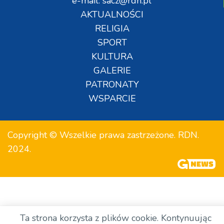
e-mail: sacz@rdn.pl
AKTUALNOŚCI
RELIGIA
SPORT
KULTURA
GALERIE
PATRONATY
WSPARCIE
Copyright © Wszelkie prawa zastrzeżone. RDN.
2024.
Ta strona korzysta z plików cookie. Kontynuując