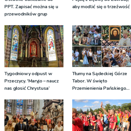
PPT. Zapisać można się u
aby modlić się o trzeźwość
przewodników grup
Tygodniowy odpust w
Tłumy na Sądeckiej Górze
Przeczycy. 'Maryjo – naucz
Tabor. W święto
nas głosić Chrystusa’
Przemienienia Pańskiego
bp Jeż przypominał o
znaczeniu Sakramentów
[ZDJĘCIA]